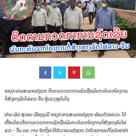
ຮອງປະທານສະພາແຫ່ງຊາດ ຕິດຕາມກວດກາການຊົດເຊີຍຜົນກະທົບຈາກໂຄງການ
ກໍ່ສ້າງທາງລົດໄຟລາວ-ຈີນ ຢູ່ແຂວງອຸດົມໄຊ
ທ່ານ ພົທ ສຸວອນ ເລືອງບຸນມີ ຮອງປະທານສະພາແຫ່ງຊາດ ພ້ອມດ້ວຍຄະນະ ໄດ້
ເຄື່ອນໄຫວຕິດຕາມກວດກາການຊົດເຊີຍຜົນກະທົບຈາກໂຄງການກໍ່ສ້າງທາງລົດໄຟ
ລາວ – ຈີນ ແລະ ການ ຈັດຕັ້ງປະຕິບັດວາລະແຫ່ງຊາດ ວ່າດ້ວຍການແກ້ໄຂບັນຫາຢາ