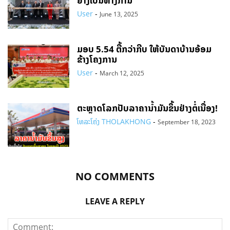
ຢ່າງເປັນທາງການ
User
-
June 13, 2025
ມອບ 5.54 ຕື້ກວ່າກີບ ໃຫ້ບັນດາບ້ານອ້ອມ
ຂ້າງໂຄງການ
User
-
March 12, 2025
ຕະຫຼາດໂລກປັບລາຄານ້ຳມັນຂຶ້ນຢ່າງຕໍ່ເນື່ອງ!
ໂທລະໂຄ່ງ THOLAKHONG
-
September 18, 2023
NO COMMENTS
LEAVE A REPLY