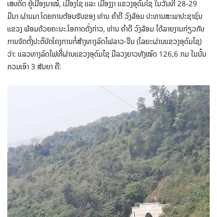
ເສບຕິດ ຢູ່ເມືອງນາໝໍ້, ເມືອງໄຊ ແລະ ເມືອງງາ ແຂວງອຸດົມໄຊ ໃນວັນທີ 28-29
ມີນາ ຜ່ານມາ ໂດຍການຕ້ອນຮັບຂອງ ທ່ານ ຄຳດີ ວົງລ້ອມ ປະທານສະພາປະຊາຊົນ
ແຂວງ ພ້ອມດ້ວຍຄະນະ.ໂອກາດດັ່ງກ່າວ, ທ່ານ ຄຳດີ ວົງລ້ອມ ໄດ້ລາຍງານກ່ຽວກັບ
ການຈັດຕັ້ງປະຕິບັດໂຄງການກໍ່ສ້າງທາງລົດໄຟລາວ-ຈີນ (ໄລຍະຜ່ານແຂວງອຸດົມໄຊ)
ວ່າ: ແລວທາງລົດໄຟທີ່ຜ່ານແຂວງອຸດົມໄຊ ມີລວງຍາວທັງໝົດ 126,6 ກມ ໃນນັ້ນ
ກວມເອົາ 3 ສັນຍາ ຄື: