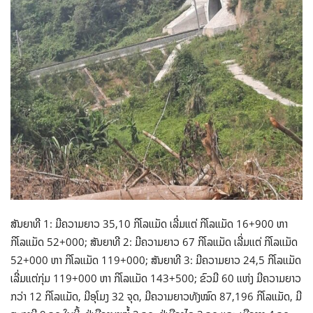
ສັນຍາທີ 1: ມີຄວາມຍາວ 35,10 ກິໂລແມັດ ເລີ່ມແຕ່ ກິໂລແມັດ 16+900 ຫາ
ກິໂລແມັດ 52+000; ສັນຍາທີ 2: ມີຄວາມຍາວ 67 ກິໂລແມັດ ເລີ່ມແຕ່ ກິໂລແມັດ
52+000 ຫາ ກິໂລແມັດ 119+000; ສັນຍາທີ 3: ມີຄວາມຍາວ 24,5 ກິໂລແມັດ
ເລີ່ມແຕ່ກຸ່ມ 119+000 ຫາ ກິໂລແມັດ 143+500; ຂົວມີ 60 ແຫ່ງ ມີຄວາມຍາວ
ກວ່າ 12 ກິໂລແມັດ, ມີອຸໂມງ 32 ຈຸດ, ມີຄວາມຍາວທັງໝົດ 87,196 ກິໂລແມັດ, ມີ