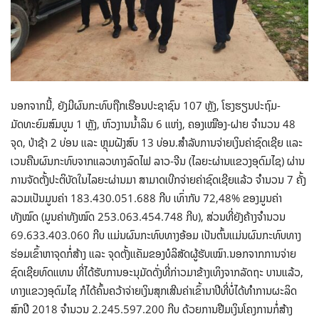
ນອກຈາກນີ້, ຍັງມີຜົນກະທົບຖືກເຮືອນປະຊາຊົນ 107 ຫຼັງ, ໂຮງຮຽນປະຖົມ-
ມັດທະຍົມສົມບູນ 1 ຫຼັງ, ຫົວງານນໍ້າລິນ 6 ແຫ່ງ, ຄອງເໝືອງ-ຝາຍ ຈໍານວນ 48
ຈຸດ, ປ່າຊ້າ 2 ບ່ອນ ແລະ ຫຼຸມຝັງສົບ 13 ບ່ອນ.ສຳລັບການຈ່າຍເງິນຄ່າຊົດເຊີຍ ແລະ
ເວນຄືນຜົນກະທົບຈາກແລວທາງລົດໄຟ ລາວ-ຈີນ (ໄລຍະຜ່ານແຂວງອຸດົມໄຊ) ຜ່ານ
ການຈັດຕັ້ງປະຕິບັດໃນໄລຍະຜ່ານມາ ສາມາດເບີກຈ່າຍຄ່າຊົດເຊີຍແລ້ວ ຈຳນວນ 7 ຄັ້ງ
ລວມເປັນມູນຄ່າ 183.430.051.688 ກີບ ເທົ່າກັບ 72,48% ຂອງມູນຄ່າ
ທັງໝົດ (ມູນຄ່າທັງໝົດ 253.063.454.748 ກີບ), ສ່ວນທີ່ຍັງຄ້າງຈໍານວນ
69.633.403.060 ກີບ ແມ່ນຜົນກະທົບທາງອ້ອມ ເປັນຕົ້ນແມ່ນຜົນກະທົບທາງ
ຮ່ອມເຂົ້າຫາຈຸດກໍ່ສ້າງ ແລະ ຈຸດຕັ້ງແຄັມຂອງບໍລິສັດຜູ້ຮັບເໝົາ.ນອກຈາກການຈ່າຍ
ຊົດເຊີຍທົດແທນ ທີ່ໄດ້ຮັບການອະນຸມັດດັ່ງທີ່ກ່າວມາຂ້າງເທິງຈາກລັດຖະ ບານແລ້ວ,
ທາງແຂວງອຸດົມໄຊ ກໍໄດ້ຄົ້ນຄວ້າຈ່າຍເງິນສຸກເສີນຄ່າເຂົ້ານາປີທີ່ບໍ່ໄດ້ທໍາການຜະລິດ
ສົກປີ 2018 ຈຳນວນ 2.245.597.200 ກີບ ດ້ວຍການຢືມເງິນໂຄງການກໍ່ສ້າງ