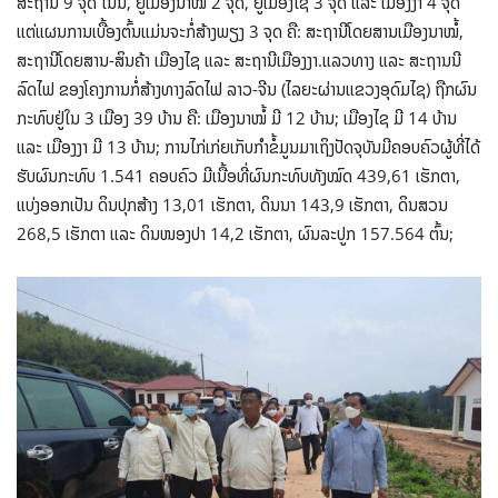
ສະຖານີ 9 ຈຸດ ໃນນີ້, ຢູ່ເມືອງນາໝໍ້ 2 ຈຸດ, ຢູ່ເມືອງໄຊ 3 ຈຸດ ແລະ ເມືອງງາ 4 ຈຸດ
ແຕ່ແຜນການເບື້ອງຕົ້ນແມ່ນຈະກໍ່ສ້າງພຽງ 3 ຈຸດ ຄື: ສະຖານີໂດຍສານເມືອງນາໝໍ້,
ສະຖານີໂດຍສານ-ສິນຄ້າ ເມືອງໄຊ ແລະ ສະຖານີເມືອງງາ.ແລວທາງ ແລະ ສະຖານນີ
ລົດໄຟ ຂອງໂຄງການກໍ່ສ້າງທາງລົດໄຟ ລາວ-ຈີນ (ໄລຍະຜ່ານແຂວງອຸດົມໄຊ) ຖືກຜົນ
ກະທົບຢູ່ໃນ 3 ເມືອງ 39 ບ້ານ ຄື: ເມືອງນາໝໍ້ ມີ 12 ບ້ານ; ເມືອງໄຊ ມີ 14 ບ້ານ
ແລະ ເມືອງງາ ມີ 13 ບ້ານ; ການໄກ່ເກ່ຍເກັບກໍາຂໍ້ມູນມາເຖິງປັດຈຸບັນມີຄອບຄົວຜູ້ທີ່ໄດ້
ຮັບຜົນກະທົບ 1.541 ຄອບຄົວ ມີເນື້ອທີ່ຜົນກະທົບທັງໝົດ 439,61 ເຮັກຕາ,
ແບ່ງອອກເປັນ ດິນປຸກສ້າງ 13,01 ເຮັກຕາ, ດິນນາ 143,9 ເຮັກຕາ, ດິນສວນ
268,5 ເຮັກຕາ ແລະ ດິນໜອງປາ 14,2 ເຮັກຕາ, ຜົນລະປູກ 157.564 ຕົ້ນ;