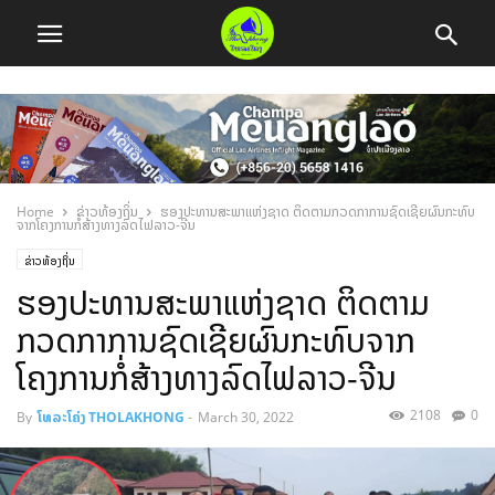
Home
ຂ່າວທ້ອງຖິ່ນ
ຮອງປະທານສະພາແຫ່ງຊາດ ຕິດຕາມກວດກາການຊົດເຊີຍຜົນກະທົບ
ຈາກໂຄງການກໍ່ສ້າງທາງລົດໄຟລາວ-ຈີນ
ຂ່າວທ້ອງຖິ່ນ
ຮອງປະທານສະພາແຫ່ງຊາດ ຕິດຕາມ
ກວດກາການຊົດເຊີຍຜົນກະທົບຈາກ
ໂຄງການກໍ່ສ້າງທາງລົດໄຟລາວ-ຈີນ
2108
0
By
ໂທລະໂຄ່ງ THOLAKHONG
-
March 30, 2022