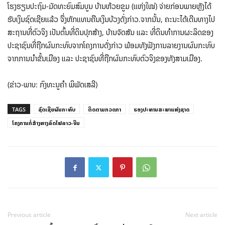
ໂຮງຮຽນປະຖົມ-ມັດທະຍົມສົມບູນ ບ້ານຫ້ວຍຂູມ (ແຫ່ງໃໝ່) ຈ່າຍກ່ອນພາຍຫຼັງໄດ້
ຮັບເງິນຊົດເຊີຍແລ້ວ ຈຶ່ງຫັກແທນຄືນເງິນບ້ວງດັ່ງກ່າວ.ຈາກນັ້ນ, ຄະນະໄດ້ເດີນທາງໄປ
ສະຖານທີ່ຕົວຈິງ ເປັນຕົ້ນທີ່ດິນປຸກສ້າງ, ບ້ານຈັດສັນ ແລະ ທີ່ດິນທຳການຜະລິດຂອງ
ປະຊາຊົນທີ່ຖືກຜົນກະທົບຈາກໂຄງການດັ່ງກ່າວ ພ້ອມທັງຟັງການລາຍງານຜົນກະທົບ
ຈາກການນຳຂັ້ນເມືອງ ແລະ ປະຊາຊົນທີ່ຖືກຜົນກະທົບຕົວຈິງຂອງທັງສາມເມືອງ.
(ຂ່າວ-ພາບ: ກົງທະນູຄຳ ພິພັດເສລີ)
TAGS
ຊົດເຊີຍຜົນກະທົບ
ຕິດຕາມກວດກາ
ຮອງປະທານສະພາແຫ່ງຊາດ
ໂຄງການກໍ່ສ້າງທາງລົດໄຟລາວ-ຈີນ
Previous article
Next article