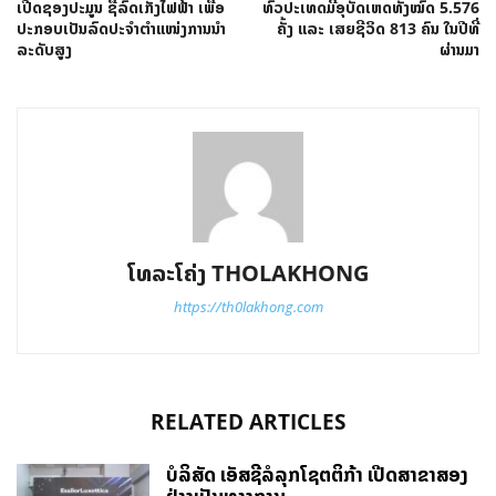
ເປີດຊອງປະມູນ ຊື້ລົດເກັງໄຟຟ້າ ເພື່ອ
ທົ່ວປະເທດມີອຸບັດເຫດທັງໝົດ 5.576
ປະກອບເປັນລົດປະຈໍາຕໍາແໜ່ງການນໍາ
ຄັ້ງ ແລະ ເສຍຊີວິດ 813 ຄົນ ໃນປີທີ່
ລະດັບສູງ
ຜ່ານມາ
ໂທລະໂຄ່ງ THOLAKHONG
https://th0lakhong.com
RELATED ARTICLES
ບໍລິສັດ ເອັສຊີລໍລຸກໂຊຕຕິກ້າ ເປີດສາຂາສອງ