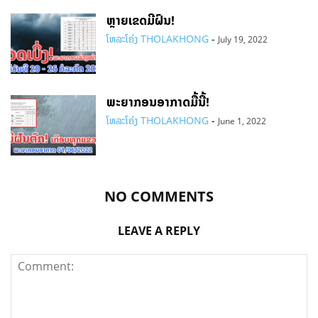
ຫຼາຍເຂດມີຝົນ!
ໂທລະໂຄ່ງ THOLAKHONG
-
July 19, 2022
ພະຍາກອນອາກາດມື້ນີ້!
ໂທລະໂຄ່ງ THOLAKHONG
-
June 1, 2022
NO COMMENTS
LEAVE A REPLY