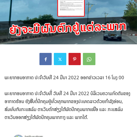
ພະຍາກອນອາກາດ ປະຈໍາວັນທີ 24 ມີນາ 2022 ອອກຂ່າວເວລາ 16 ໂມງ 00
ພະຍາກອນອາກາດ ປະຈໍາວັນທີ່ ວັນທີ 24 ມີນາ 2022 ບໍລິເວນຄວາມກົດດັນຂອງ
ອາກາດຮ້ອນ ຍັງສືບຕໍ່ປົກຄຸມຢູ່ທົ່ວທຸກພາກຂອງປະເທດລາວດ້ວຍກໍາລັງອ່ອນ,
ສົມທົບກັບກະແສລົມ ຕາເວັນຕົກສ່ຽງໃຕ້ພັດປົກຄຸມພາກເໜືອ ແລະ ກະແສລົມ
ຕາເວັນອອກສ່ຽງໃຕ້ພັດປົກຄຸມພາກກາງ ແລະ ພາກໃຕ້.