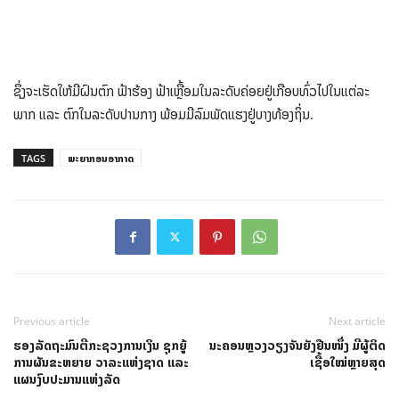
ຊຶ່ງຈະເຮັດໃຫ້ມີຝົນຕົກ ຟ້າຮ້ອງ ຟ້າເຫຼື້ອມໃນລະດັບຄ່ອຍຢູ່ເກືອບທົ່ວໄປໃນແຕ່ລະ
ພາກ ແລະ ຕົກໃນລະດັບປານກາງ ພ້ອມມີລົມພັດແຮງຢູ່ບາງທ້ອງຖິ່ນ.
TAGS
ພະຍາກອນອາກາດ
Previous article
Next article
ຮອງລັດຖະມົນຕີກະຊວງການເງິນ ຊຸກຍູ້
ນະຄອນຫຼວງວຽງຈັນຍັງຢືນໜຶ່ງ ມີຜູ້ຕິດ
ການຜັນຂະຫຍາຍ ວາລະແຫ່ງຊາດ ແລະ
ເຊື້ອໃໝ່ຫຼາຍສຸດ
ແຜນງົບປະມານແຫ່ງລັດ