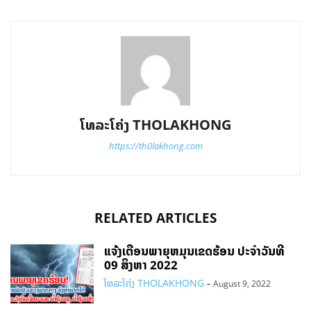
ໂທລະໂຄ່ງ THOLAKHONG
https://th0lakhong.com
RELATED ARTICLES
ແຈ້ງເຕືອນພາຍຸຫມຸນເຂດຮ້ອນ ປະຈໍາວັນທີ
09 ສິງຫາ 2022
ໂທລະໂຄ່ງ THOLAKHONG
-
August 9, 2022