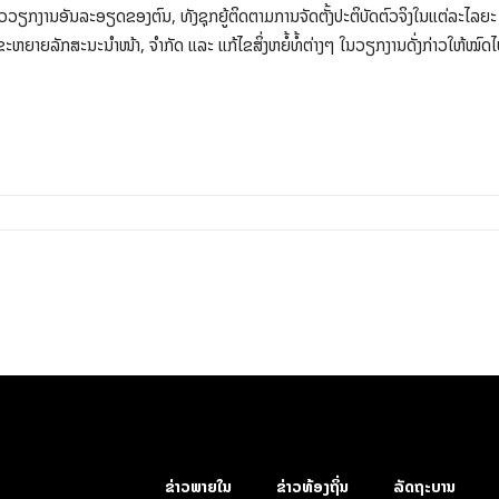
ວຽກງານອັນລະອຽດຂອງຕົນ, ທັງຊຸກຍູ້ຕິດຕາມການຈັດຕັ້ງປະຕິບັດຕົວຈິງໃນແຕ່ລະໄລຍະ ແນໃ
ຫຍາຍລັກສະນະນໍາໜ້າ, ຈໍາກັດ ແລະ ແກ້ໄຂສິ່ງຫຍໍ້ທໍ້ຕ່າງໆ ໃນວຽກງານດັ່ງກ່າວໃຫ້ໝົດໄ
ຂ່າວພາຍໃນ
ຂ່າວທ້ອງຖິ່ນ
ລັດຖະບານ