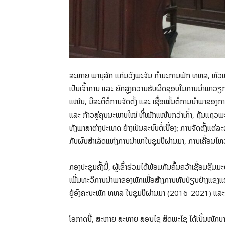
ສະຫາຍ ພານຸສັກ ແກ່ນວົງພະຈັນ ກຳມະການພັກ ທຫລ, ຫົວໜ້າກ
ເປັນເຈົ້າການ ແລະ ຍົກສູງຄວາມຮັບຜິດຊອບໃນການນຳພາວຽກ
ແໜ້ນ, ມີສະຕິຕໍ່ການຈັດຕັ້ງ ແລະ ເຊື່ອໝັ້ນຕໍ່ການນຳພາຂອງ
ແລະ ກ້າວສູ່ຄຸນນະພາບໃໝ່ ທີ່ໜັກແໜ້ນກວ່າເກົ່າ, ຖັນແຖວພ
ທັງພາສາຕ່າງປະເທດ ຢ່າງເປັນລະບົບຕໍ່ເນື່ອງ; ການຈັດຕັ້ງແຕ່
ກັບຜົນສຳເລັດແຫ່ງການນຳພາໃນຊຸມປີຜ່ານມາ, ການເຄື່ອນໄຫວບາງດ
ກອງປະຊຸມຄັ້ງນີ້, ຜູ້ເຂົ້າຮ່ວມໄດ້ພ້ອມກັນຄົ້ນຄວ້າເຊື່ອ
ເພີ່ມທະວີການນຳພາຂອງພັກເພື່ອສ້າງການຫັນປ່ຽນຢ່າງແຂງແຮ
ຢູ່ອົງຄະນະພັກ ທຫລ ໃນຊຸມປີຜ່ານມາ (2016-2021) ແລ
ໂອກາດນີ້, ສະຫາຍ ສະຫາຍ ສອນໄຊ ສິດພະໄຊ ໄດ້ເນັ້ນໜັກບາງບັ