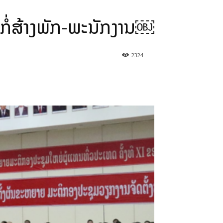
 ກໍ່ສ້າງພັກ-ພະນັກງານ￼
2324