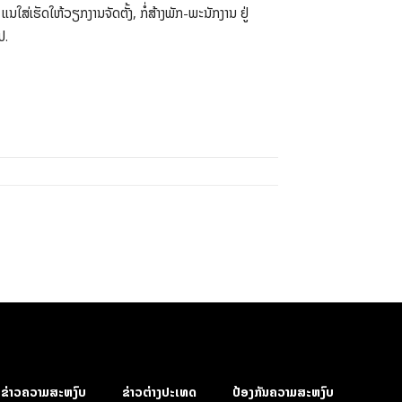
ສ່ເຮັດໃຫ້ວຽກງານຈັດຕັ້ງ, ກໍ່ສ້າງພັກ-ພະນັກງານ ຢູ່
ປ.
ຂ່າວຄວາມສະຫງົບ
ຂ່າວຕ່າງປະເທດ
ປ້ອງກັນຄວາມສະຫງົບ