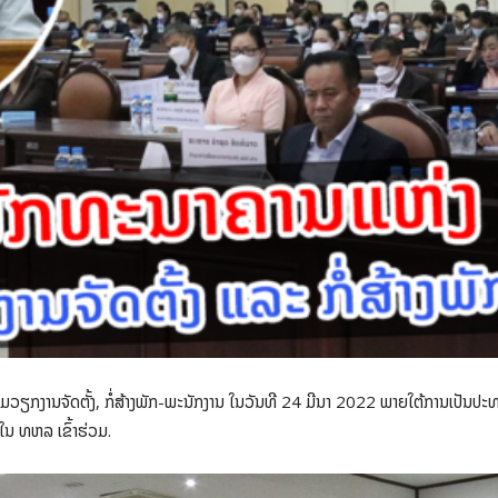
ວຽກງານຈັດຕັ້ງ, ກໍ່ສ້າງພັກ-ພະນັກງານ ໃນວັນທີ 24 ມີນາ 2022 ພາຍໃຕ້ການເປັນ
ນ ທຫລ ເຂົ້າຮ່ວມ.