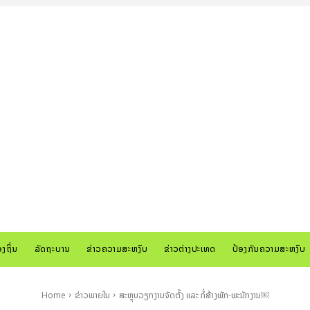
ອງຖິ່ນ
ລັດຖະບານ
ຂ່າວຄວາມສະຫງົບ
ຂ່າວຕ່າງປະເທດ
ປ້ອງກັນຄວາມສະຫງົບ
Home
ຂ່າວພາຍໃນ
ສະຫຼຸບວຽກງານຈັດຕັ້ງ ແລະ ກໍ່ສ້າງພັກ-ພະນັກງານ￼