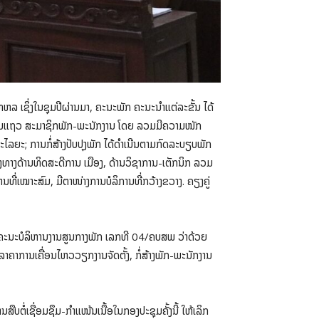
ຫລ ເຊິ່ງໃນຊຸມປີຜ່ານມາ, ຄະນະພັກ ຄະນະນຳແຕ່ລະຂັ້ນ ໄດ້
ອງຖັນແຖວ ສະມາຊິກພັກ-ພະນັກງານ ໂດຍ ລວມມີຄວາມໜັກ
ລະໄລຍະ; ການກໍ່ສ້າງປັບປຸງພັກ ໄດ້ດຳເນີນຕາມກົດລະບຽບພັກ
າງທາງດ້ານທິດສະດີການ ເມືອງ, ດ້ານວິຊາການ-ເຕັກນິກ ລວມ
ຫານທີ່ເໝາະສົມ, ມີຕາໜ່າງການບໍລິການທີ່ກວ້າງຂວາງ. ຄຽງຄູ່
ິຂອງຄະນະບໍລິຫານງານສູນກາງພັກ ເລກທີ 04/ຄບສພ ວ່າດ້ວຍ
າຄາການເຄື່ອນໄຫວວຽກງານຈັດຕັ້ງ, ກໍ່ສ້າງພັກ-ພະນັກງານ
ບຕໍ່ເຊື່ອມຊຶມ-ກຳແໜ້ນເນື້ອໃນກອງປະຊຸມຄັ້ງນີ້ ໃຫ້ເລິກ