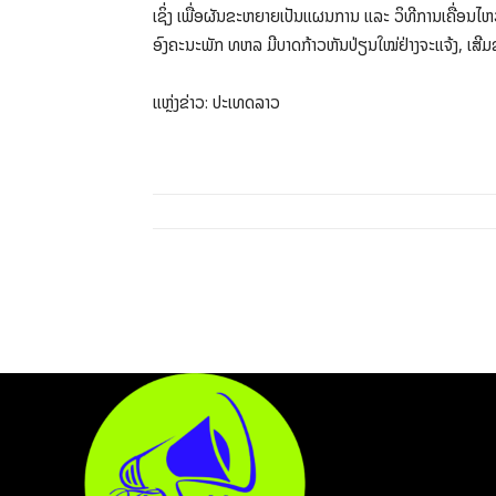
ເຊິ່ງ ເພື່ອຜັນຂະຫຍາຍເປັນແຜນການ ແລະ ວິທີການເຄື່ອນໄຫວ
ອົງຄະນະພັກ ທຫລ ມີບາດກ້າວຫັນປ່ຽນໃໝ່ຢ່າງຈະແຈ້ງ, ເສີມຂະ
ແຫຼ່ງຂ່າວ: ປະເທດລາວ