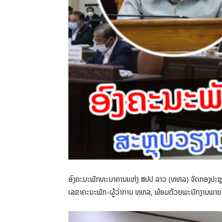
ອົງຄະນະພັກທະນາຄານແຫ່ງ ສປປ ລາວ (ທຫລ) ຈັດກອງປະຊຸມ
ເລຂາຄະນະພັກ-ຜູ້ວ່າການ ທຫລ, ພ້ອມດ້ວຍພະນັກງານພາຍໃ