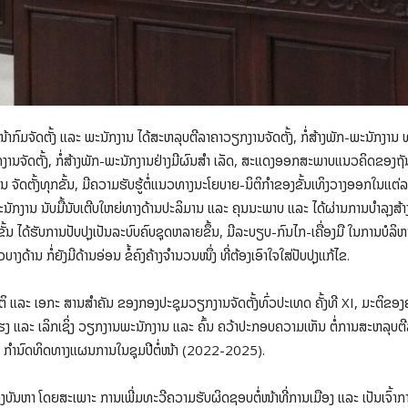
ົມຈັດຕັ້ງ ແລະ ພະນັກງານ ໄດ້ສະຫລຸບຕີລາຄາວຽກງານຈັດຕັ້ງ, ກໍ່ສ້າງພັກ-ພະນັກງານ ທ
ງານຈັດຕັ້ງ, ກໍ່ສ້າງພັກ-ພະນັກງານຢ່າງມີຜົນສຳ ເລັດ, ສະແດງອອກສະພາບແນວຄິດຂ
ການ ຈັດຕັ້ງທຸກຂັ້ນ, ມີຄວາມຮັບຮູ້ຕໍ່ແນວທາງນະໂຍບາຍ-ນິຕິກຳຂອງຂັ້ນເທິງວາງອອກໃນແຕ່
ະນັກງານ ນັບມື້ນັບເຕີບໃຫຍ່ທາງດ້ານປະລິມານ ແລະ ຄຸນນະພາບ ແລະ ໄດ້ຜ່ານການບຳລຸງສ້
ລະຂັ້ນ ໄດ້ຮັບການປັບປຸງເປັນລະບົບຄົບຊຸດຫລາຍຂຶ້ນ, ມີລະບຽບ-ກົນໄກ-ເຄື່ອງມື ໃນການບໍລິ
້ານ ກໍ່ຍັງມີດ້ານອ່ອນ ຂໍ້ຄົງຄ້າງຈຳນວນໜຶ່ງ ທີ່ຕ້ອງເອົາໃຈໃສ່ປັບປຸງແກ້ໄຂ.
ມຊຶມມະຕິ ແລະ ເອກະ ສານສຳຄັນ ຂອງກອງປະຊຸມວຽກງານຈັດຕັ້ງທົ່ວປະເທດ ຄັ້ງທີ XI, ມະຕ
ງ ແລະ ເລິກເຊິ່ງ ວຽກງານພະນັກງານ ແລະ ຄົ້ນ ຄວ້າປະກອບຄວາມເຫັນ ຕໍ່ການສະຫລຸບຕີລ
ະ ກຳນົດທິດທາງແຜນການໃນຊຸມປີຕໍ່ໜ້າ (2022-2025).
ນຫາ ໂດຍສະເພາະ ການເພີ່ມທະວີຄວາມຮັບຜິດຊອບຕໍ່ໜ້າທີ່ການເມືອງ ແລະ ເປັນເຈົ້າການສື