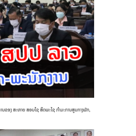
ປະທານຂອງ ສະຫາຍ ສອນໄຊ ສິດພະໄຊ ກຳມະການສູນກາງພັກ,