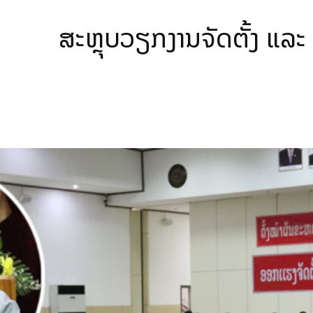
ສະຫຼຸບວຽກງານຈັດຕັ້ງ ແລະ