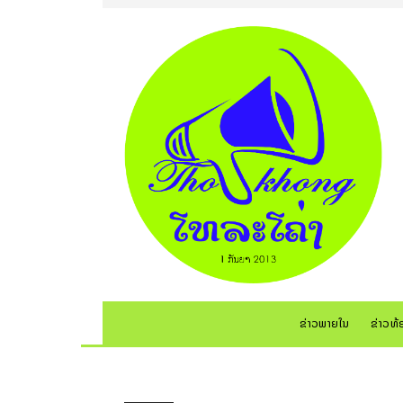
ຂ່າວພາຍໃນ
ຂ່າວທ້