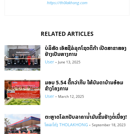
https://th0lakhong.com
RELATED ARTICLES
ບໍລິສັດ ເອັສຊີລໍລຸກໂຊຕຕິກ້າ ເປີດສາຂາສອງ
ຢ່າງເປັນທາງການ
User
-
June 13, 2025
ມອບ 5.54 ຕື້ກວ່າກີບ ໃຫ້ບັນດາບ້ານອ້ອມ
ຂ້າງໂຄງການ
User
-
March 12, 2025
ຕະຫຼາດໂລກປັບລາຄານ້ຳມັນຂຶ້ນຢ່າງຕໍ່ເນື່ອງ!
ໂທລະໂຄ່ງ THOLAKHONG
-
September 18, 2023