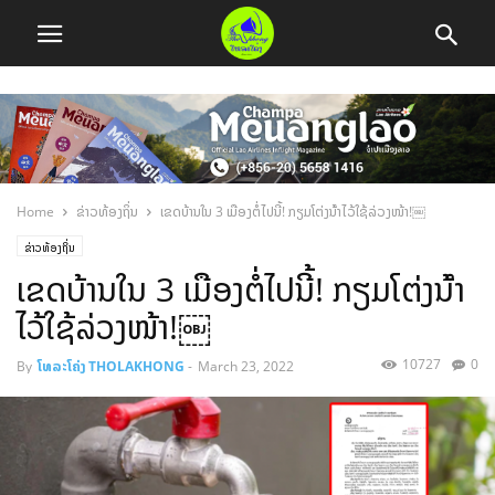
Home
ຂ່າວທ້ອງຖິ່ນ
ເຂດບ້ານໃນ 3 ເມືອງຕໍ່ໄປນີ້! ກຽມໂຕ່ງນ້ໍາໄວ້ໃຊ້ລ່ວງໜ້າ!￼
ຂ່າວທ້ອງຖິ່ນ
ເຂດບ້ານໃນ 3 ເມືອງຕໍ່ໄປນີ້! ກຽມໂຕ່ງນ້ໍາ
ໄວ້ໃຊ້ລ່ວງໜ້າ!￼
10727
0
By
ໂທລະໂຄ່ງ THOLAKHONG
-
March 23, 2022