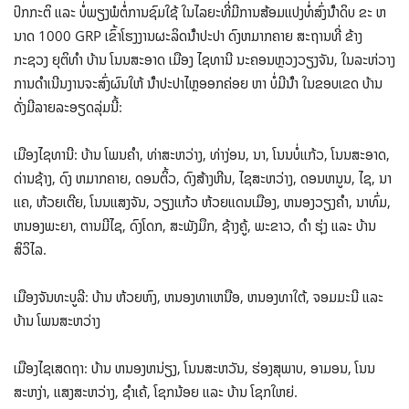
ປົກກະຕິ ແລະ ບໍ່ພຽງພໍຕໍ່ການຊົມໃຊ້ ໃນໄລຍະທີ່ມີການສ້ອມແປງທໍ່ສົ່ງນ້ໍາດິບ ຂະ ຫ
ນາດ 1000 GRP ເຂົ້າໂຮງງານຜະລິດນ້ໍາປະປາ ດົງຫມາກຄາຍ ສະຖານທີ່ ຂ້າງ
ກະຊວງ ຍຸຕິທໍາ ບ້ານ ໂນນສະອາດ ເມືອງ ໄຊທານີ ນະຄອນຫຼວງວຽງຈັນ, ໃນລະຫ່ວາງ
ການດໍາເນີນງານຈະສົ່ງຜົນໃຫ້ ນ້ໍາປະປາໄຫຼອອກຄ່ອຍ ຫາ ບໍ່ມີນ້ໍາ ໃນຂອບເຂດ ບ້ານ
ດັ່ງມີລາຍລະອຽດລຸ່ມນີ້:
ເມືອງໄຊທານີ: ບ້ານ ໂພນຄຳ, ທ່າສະຫວ່າງ, ທ່າງ່ອນ, ນາ, ໂນນບໍ່ແກ້ວ, ໂນນສະອາດ,
ດ່ານຊ້າງ, ດົງ ຫມາກຄາຍ, ດອນຕິ້ວ, ດົງສ້າງຫີນ, ໄຊສະຫວ່າງ, ດອນຫນູນ, ໄຊ, ນາ
ແຄ, ຫ້ວຍເຕີຍ, ໂນນແສງຈັນ, ວຽງແກ້ວ ຫ້ວຍແດນເມືອງ, ຫນອງວຽງຄໍາ, ນາທົ່ມ,
ຫນອງພະຍາ, ຕານມີໄຊ, ດົງໂດກ, ສະພັງມຶກ, ຊ້າງຄູ້, ພະຂາວ, ດໍາ ຮຸ່ງ ແລະ ບ້ານ
ສິວິໄລ.
ເມືອງຈັນທະບູລີ: ບ້ານ ຫ້ວຍຫົງ, ຫນອງທາເຫນືອ, ຫນອງທາໃຕ້, ຈອມມະນີ ແລະ
ບ້ານ ໂພນສະຫວ່າງ
ເມືອງໄຊເສດຖາ: ບ້ານ ຫນອງຫນ່ຽງ, ໂນນສະຫວັນ, ຮ່ອງສຸພາບ, ອາມອນ, ໂນນ
ສະຫງ່າ, ແສງສະຫວ່າງ, ຊໍາເຄ້, ໂຊກນ້ອຍ ແລະ ບ້ານ ໂຊກໃຫຍ່.