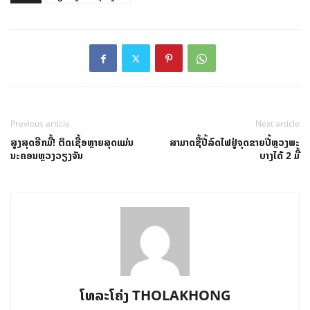
Previous article
Next article
ສູງສຸດອີກມື້! ຕິດເຊື້ອຫຼາຍສຸດແມ່ນ
ສາມາດຊື້ປີ້ລົດໄຟຢູ່ຈຸດຂາຍປີ້ຫຼວງພະ
ນະຄອນຫຼວງວຽງຈັນ
ບາງໄດ້ 2 ມື້
ໂທລະໂຄ່ງ THOLAKHONG