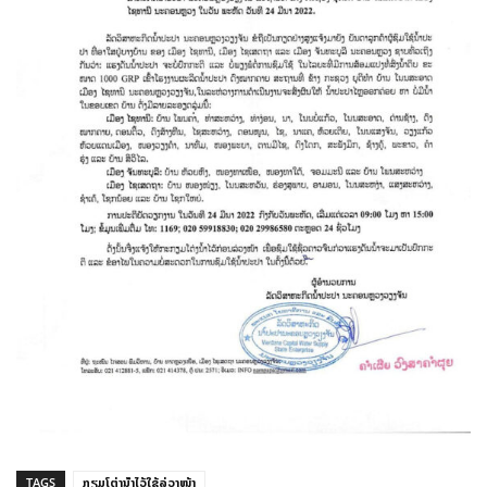
TAGS
ກຽມໂຕ່ງນ້ໍາໄວ້ໃຊ້ລ່ວງໜ້າ