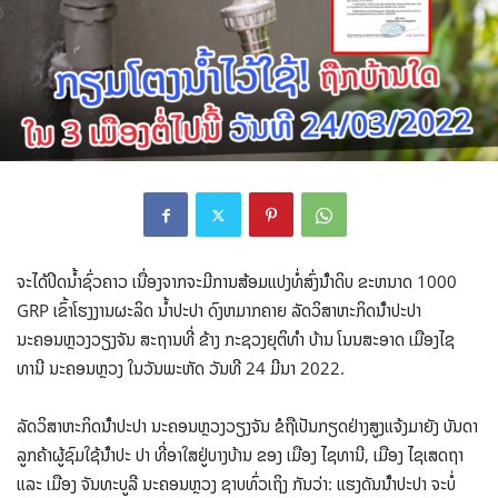
ຈະໄດ້ປິດນໍ້າຊົ່ວຄາວ ເນື່ອງຈາກຈະມີການສ້ອມແປງທໍ່ສົ່ງນ້ໍາດິບ ຂະຫນາດ 1000
GRP ເຂົ້າໂຮງງານຜະລິດ ນໍ້າປະປາ ດົງຫມາກຄາຍ ລັດວິສາຫະກິດນ້ໍາປະປາ
ນະຄອນຫຼວງວຽງຈັນ ສະຖານທີ່ ຂ້າງ ກະຊວງຍຸຕິທໍາ ບ້ານ ໂນນສະອາດ ເມືອງໄຊ
ທານີ ນະຄອນຫຼວງ ໃນວັນພະຫັດ ວັນທີ 24 ມີນາ 2022.
ລັດວິສາຫະກິດນ້ໍາປະປາ ນະຄອນຫຼວງວຽງຈັນ ຂໍຖືເປັນກຽດຢ່າງສູງແຈ້ງມາຍັງ ບັນດາ
ລູກຄ້າຜູ້ຊົມໃຊ້ນ້ໍາປະ ປາ ທີ່ອາໃສຢູ່ບາງບ້ານ ຂອງ ເມືອງ ໄຊທານີ, ເມືອງ ໄຊເສດຖາ
ແລະ ເມືອງ ຈັນທະບູລີ ນະຄອນຫຼວງ ຊາບທົ່ວເຖິງ ກັນວ່າ: ແຮງດັນນ້ໍາປະປາ ຈະບໍ່