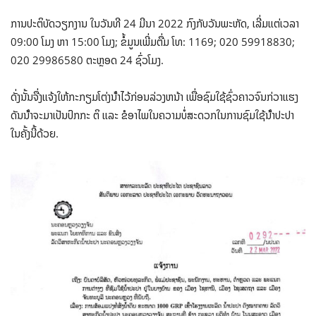
ການປະຕິບັດວຽກງານ ໃນວັນທີ 24 ມີນາ 2022 ກົງກັບວັນພະຫັດ, ເລີ່ມແຕ່ເວລາ
09:00 ໂມງ ຫາ 15:00 ໂມງ; ຂໍ້ມູນເພີ່ມຕື່ມ ໂທ: 1169; 020 59918830;
020 29986580 ຕະຫຼອດ 24 ຊົ່ວໂມງ.
ດັ່ງນັ້ນຈື່ງແຈ້ງໃຫ້ກະກຽມໂຕ່ງນ້ໍາໄວ້ກ່ອນລ່ວງຫນ້າ ເພື່ອຊົມໃຊ້ຊົ່ວຄາວຈົນກ່ວາແຮງ
ດັນນ້ໍາຈະມາເປັນປົກກະ ຕິ ແລະ ຂໍອາໄພໃນຄວາມບໍ່ສະດວກໃນການຊົມໃຊ້ນ້ໍາປະປາ
ໃນຄັ້ງນີ້ດ້ວຍ.