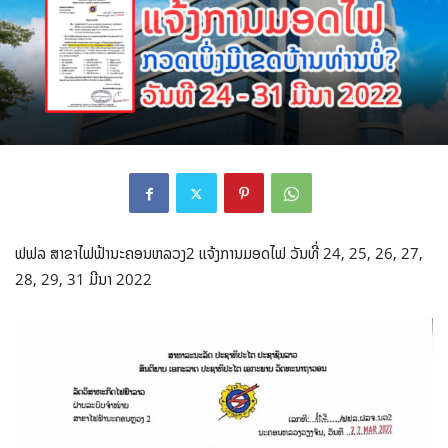
ຟຟລ ສາຂາໄຟຟ້ານະຄອນຫລວງ2 ແຈ້ງການມອດໄຟ ວັນທີ່ 24, 25, 26, 27,
28, 29, 31 ມີນາ 2022