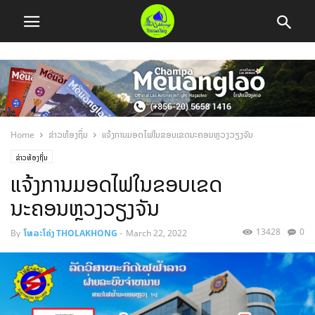
Home
ຂ່າວທ້ອງຖິ່ນ
ແຈ້ງການມອດໄຟໃນຂອບເຂດນະຄອນຫຼວງວຽງຈັນ
ຂ່າວທ້ອງຖິ່ນ
ແຈ້ງການມອດໄຟໃນຂອບເຂດ
ນະຄອນຫຼວງວຽງຈັນ
13428
0
By
ໂທລະໂຄ່ງ THOLAKHONG
-
March 22, 2022