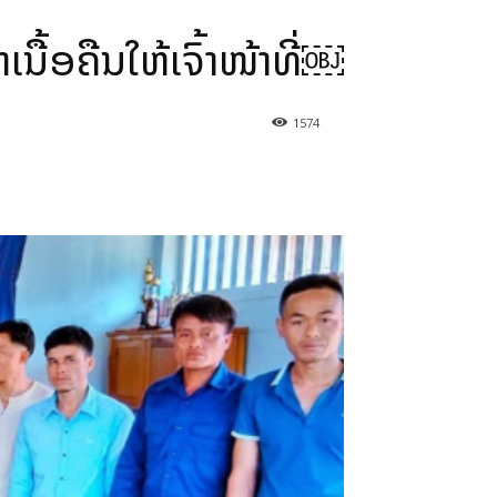
ື້ອຄືນໃຫ້ເຈົ້າໜ້າທີ່￼
1574