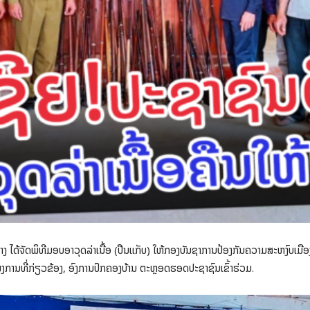
ງພະບາງ ໄດ້ຈັດພິທີມອບອາວຸດລ່າເນື້ອ (ປືນແກັບ) ໃຫ້ກອງບັນຊາການປ້ອງກັນຄວາມສະຫງົບ
ການທີ່ກ່ຽວຂ້ອງ, ອົງການປົກຄອງບ້ານ ຕະຫຼອດຮອດປະຊາຊົນເຂົ້າຮ່ວມ.