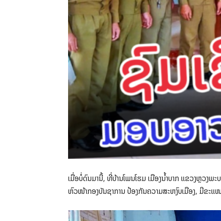
ເມື່ອບໍ່ດົນມານີ້, ທີ່ບ້ານໂພນໂຮມ ເມືອງນໍ້າບາກ ແຂວງຫຼວ
ຫົວໜ້າກອງບັນຊາການ ປ້ອງກັນຄວາມສະຫງົບເມືອງ, ມີຂະແໜງ