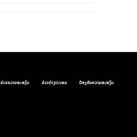
ຂ່າວຄວາມສະຫງົບ
ຂ່າວຕ່າງປະເທດ
ປ້ອງກັນຄວາມສະຫງົບ