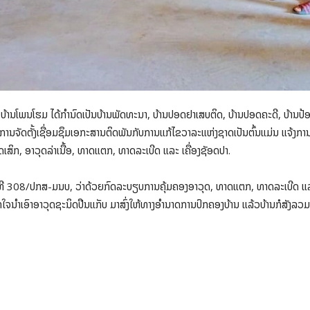
: ບ້ານໂພນໂຮມ ໄດ້ກຳນົດເປັນບ້ານພັດທະນາ, ບ້ານປອດຢາເສບຕິດ, ບ້ານປອດຄະດີ, ບ້ານປ້ອງກ
ນການຈັດຕັ້ງເຊື່ອມຊຶມເອກະສານຕິດພັນກັບການແກ້ໄຂວາລະແຫ່ງຊາດເປັນຕົ້ນແມ່ນ ແຈ້ງ
ສິກ, ອາວຸດລ່າເນື້ອ, ທາດແຕກ, ທາດລະເບີດ ແລະ ເຄື່ອງຊັອດປາ.
 308/ປກສ-ມນບ, ວ່າດ້ວຍກົດລະບຽບການຄຸ້ມຄອງອາວຸດ, ທາດແຕກ, ທາດລະເບີດ ແລະ ເຄື
ກໃຈນຳເອົາອາວຸດຊະນິດປືນແກັບ ມາສົ່ງໃຫ້ທາງອຳນາດການປົກຄອງບ້ານ ແລ້ວບ້ານກໍສັງລວມ