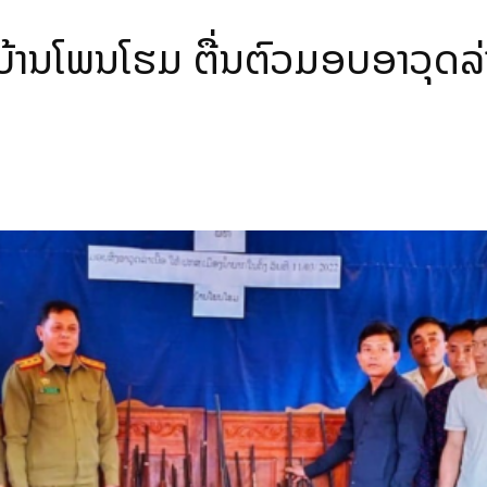
້ານໂພນໂຮມ ຕື່ນຕົວມອບອາວຸດລ່າເນ