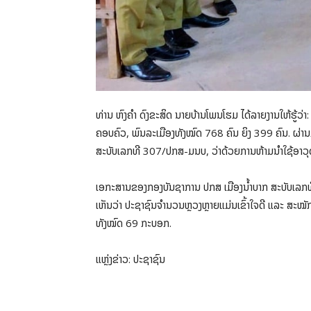
ທ່ານ ຫົງຄໍາ ດົງຂະສິດ ນາຍບ້ານໂພນໂຮມ ໄດ້ລາຍງານໃຫ້ຮູ້ວ່າ
ຄອບຄົວ, ພົນລະເມືອງທັງໝົດ 768 ຄົນ ຍິງ 399 ຄົນ. ຜ່າ
ສະບັບເລກທີ 307/ປກສ-ມນບ, ວ່າດ້ວຍການຫ້າມນໍາໃຊ້ອາວຸດເ
ເອກະສານຂອງກອງບັນຊາການ ປກສ ເມືອງນ້ຳບາກ ສະບັບເລກທີ
ເຫັນວ່າ ປະຊາຊົນຈຳນວນຫຼວງຫຼາຍແມ່ນເຂົ້າໃຈດີ ແລະ ສະໝັ
ທັງໝົດ 69 ກະບອກ.
ແຫຼ່ງຂ່າວ: ປະຊາຊົນ