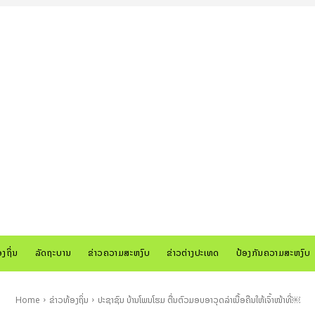
ອງຖິ່ນ
ລັດຖະບານ
ຂ່າວຄວາມສະຫງົບ
ຂ່າວຕ່າງປະເທດ
ປ້ອງກັນຄວາມສະຫງົບ
Home
ຂ່າວທ້ອງຖິ່ນ
ປະຊາຊົນ ບ້ານໂພນໂຮມ ຕື່ນຕົວມອບອາວຸດລ່າເນື້ອຄືນໃຫ້ເຈົ້າໜ້າທີ່￼