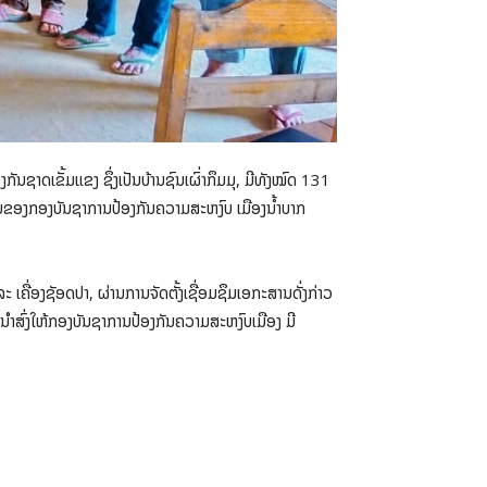
ັນຊາດເຂັ້ມແຂງ ຊຶ່ງເປັນບ້ານຊົນເຜົ່າກຶມມຸ, ມີທັງໝົດ 131
ການຂອງກອງບັນຊາການປ້ອງກັນຄວາມສະຫງົບ ເມືອງນ້ຳບາກ
່ອງຊັອດປາ, ຜ່ານການຈັດຕັ້ງເຊື່ອມຊຶມເອກະສານດັ່ງກ່າວ
ນຳສົ່ງໃຫ້ກອງບັນຊາການປ້ອງກັນຄວາມສະຫງົບເມືອງ ມີ