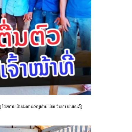
ເມືອງ ໂດຍການເປັນປະທານຂອງທ່ານ ພັທ ຈັນທາ ພັນທະວົງ