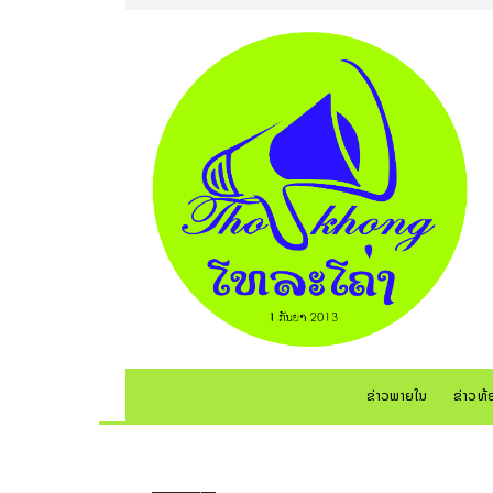
ຂ່າວພາຍໃນ
ຂ່າວທ້