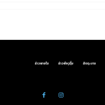
ຂ່າວພາຍໃນ
ຂ່າວທ້ອງຖິ່ນ
ລັດຖະບານ