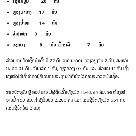
ໄຊສົມບູນ 20 ຄົນ
ຫຼວງພະບາງ 17 ຄົນ
ຫຼວງນໍ້າທາ 14 ຄົນ
ຈໍາປາສັກ 9 ຄົນ
ເຊກອງ 8 ຄົນ ຜົ້ງສາລີ 7 ຄົນ
ສໍາລັບການຕິດເຊື້ອນໍາເຂົ້າ ມີ 22 ຄົນ ຈາກ ນະຄອນຫຼວງວຽງຈັນ 2 ຄົນ, ສະຫວັນ
ນະເຂດ 01 ຄົນ, ຈໍາປາສັກ 1 ຄົນ, ຊຽງຂວາງ 07 ຄົນ ແລະ ຫົວພັນ 11ຄົນ ເຊິ່ງ
ທັງໝົດໄດ້ເຂົ້າຈຳກັດບໍລິເວນຕາມສະຖານທີ່ກຳນົດໄວ້ກ່ອນຈະກວດພົບເຊື້ອ
.
ຮອດປັດຈຸບັນ ຢູ່ ສປປ ລາວ ມີຜູ້ຕິດເຊື້ອທັງໝົດ 154,094 ຄົນ, ອອກໂຮງໝໍ
ວານນີ້ 153 ຄົນ, ກຳລັງປິ່ນປົວ 2,280 ຄົນ ແລະ ເສຍຊີວິດທັງໝົດ 651 ຄົນ
(ເສຍຊີວິດໃໝ່ 2 ຄົນ)