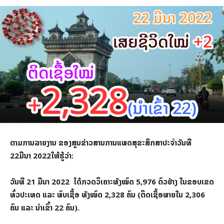
ຕາມການລາຍງານ ຂອງສູນຂ່າວສານການແພດສຸຂະສຶກສາປະຈຳວັນທີ
22ມີນາ 2022ໃຫ້ຮູ້ວ່າ:
ວັນທີ 21 ມີນາ 2022 ໄດ້ກວດວິເຄາະທັງໝົດ 5,976 ຕົວຢ່າງ ໃນຂອບເຂດ
ທົ່ວປະເທດ ແລະ ພົບເຊື້ອ ທັງໝົດ 2,328 ຄົນ (ຕິດເຊື້ອພາຍໃນ 2,306
ຄົນ ແລະ ນໍາເຂົ້າ 22 ຄົນ).