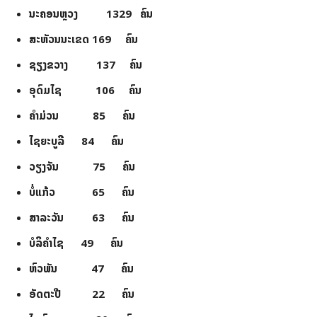
ນະຄອນຫຼວງ 1329 ຄົນ
ສະຫັວນນະເຂດ 169 ຄົນ
ຊຽງຂວາງ 137 ຄົນ
ອຸດົມໄຊ 106 ຄົນ
ຄໍາມ່ວນ 85 ຄົນ
ໄຊຍະບູລີ 84 ຄົນ
ວຽງຈັນ 75 ຄົນ
ບໍ່ແກ້ວ 65 ຄົນ
ສາລະວັນ 63 ຄົນ
ບໍລິຄໍາໄຊ 49 ຄົນ
ຫົວພັນ 47 ຄົນ
ອັດຕະປື 22 ຄົນ