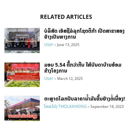
RELATED ARTICLES
ບໍລິສັດ ເອັສຊີລໍລຸກໂຊຕຕິກ້າ ເປີດສາຂາສອງ
ຢ່າງເປັນທາງການ
User
-
June 13, 2025
ມອບ 5.54 ຕື້ກວ່າກີບ ໃຫ້ບັນດາບ້ານອ້ອມ
ຂ້າງໂຄງການ
User
-
March 12, 2025
ຕະຫຼາດໂລກປັບລາຄານ້ຳມັນຂຶ້ນຢ່າງຕໍ່ເນື່ອງ!
ໂທລະໂຄ່ງ THOLAKHONG
-
September 18, 2023