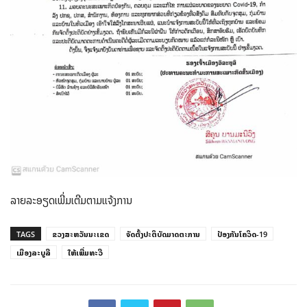
ລາຍລະອຽດເພີ່ມເຕີມຕາມແຈ້ງການ
TAGS
ຂວງສະຫວັນນະເຂດ
ຈັດຕັ້ງປະຕິບັດມາດຕະການ
ປ້ອງກັນໂຄວິດ-19
ເມືອງລະບູລີ
ໃຫ້ເພີ່ມທະວີ