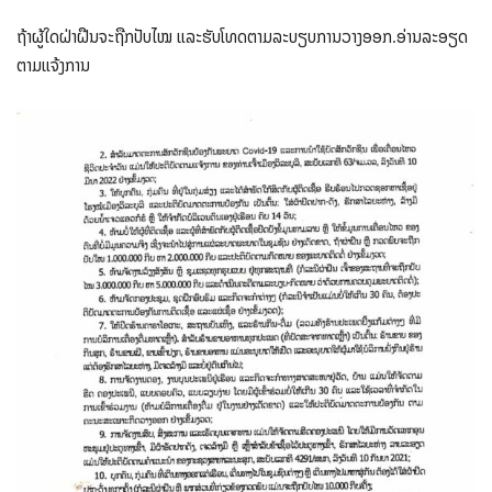
ຖ້າຜູ້ໃດຝ່າຝືນຈະຖືກປັບໄໝ ແລະຮັບໂທດຕາມລະບຽບການວາງອອກ.​ອ່ານລະອຽດ
ຕາມແຈ້ງການ