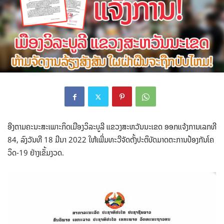
ອີງຕາມຄະນະສະເພາະກິດເມືອງວິລະບູລີ ແຂວງສະຫວັນນະເຂດ ອອກແຈ້ງການເລກທີ
84, ລົງວັນທີ 18 ມີນາ 2022​ ໃຫ້ເພີ່ມທະວີຈັດຕັ້ງປະຕິບັດມາດຕະການປ້ອງກັນໂຄ
ວິດ-19 ຢ່າງເຂັ້ມງວດ.