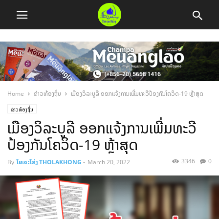
Home
ຂ່າວທ້ອງຖິ່ນ
ເມືອງວິລະບູລີ ອອກແຈ້ງການເພີ່ມທະວີປ້ອງກັນໂຄວິດ-19 ຫຼ້າສຸດ
ຂ່າວທ້ອງຖິ່ນ
ເມືອງວິລະບູລີ ອອກແຈ້ງການເພີ່ມທະວີ
ປ້ອງກັນໂຄວິດ-19 ຫຼ້າສຸດ
3346
0
By
ໂທລະໂຄ່ງ THOLAKHONG
-
March 20, 2022