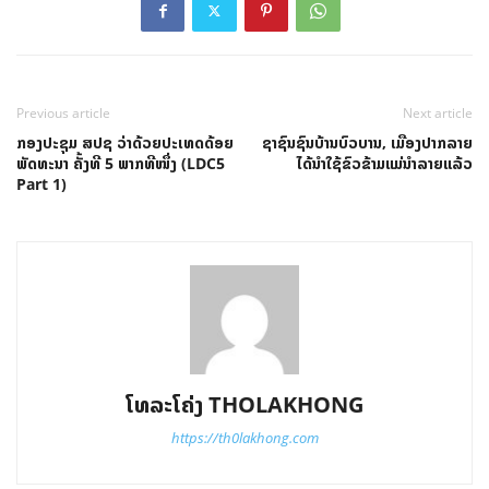
Previous article
Next article
ກອງປະຊຸມ ສປຊ ວ່າດ້ວຍປະເທດດ້ອຍ
ຊາຊົນຊົນບ້ານບົວບານ, ເມືອງປາກລາຍ
ພັດທະນາ ຄັ້ງທີ 5 ພາກທີໜຶ່ງ (LDC5
ໄດ້ນໍາໃຊ້ຂົວຂ້າມແມ່ນໍາລາຍແລ້ວ
Part 1)
ໂທລະໂຄ່ງ THOLAKHONG
https://th0lakhong.com