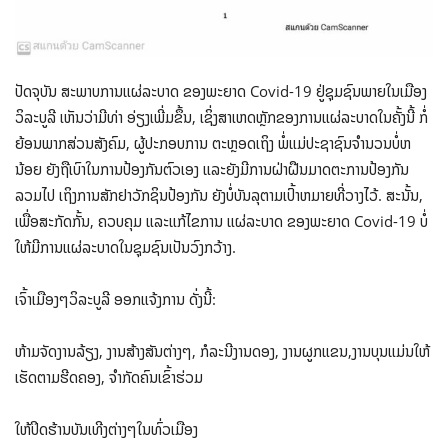
ປັດຈຸບັນ ສະພາບການແຜ່ລະບາດ ຂອງພະຍາດ Covid-19 ຢູ່ຊຸມຊົນພາຍໃນເມືອງ
ວິລະບູລີ ເຫັນວ່າມີທ່າ ອ່ຽງເພີ່ມຂຶ້ນ, ເຊິ່ງສາເຫດຫຼັກຂອງການແຜ່ລະບາດໃນຄັ້ງນີ້ ກໍ່
ຍ້ອນພາກສ່ວນສັງຄົມ, ຜູ້ປະກອບການ ຕະຫຼອດເຖິງ ພໍ່ແມ່ປະຊາຊົນຈໍານວນບໍ່ຫ
ນ້ອຍ ຍັງຖືເບົາໃນການປ້ອງກັນຕົວເອງ ແລະຍັງມີການຝ່າຝືນມາດຕະການປ້ອງກັນ
ລວມໄປ ເຖິງການສັກຢາວັກຊິນປ້ອງກັນ ຍັງບໍ່ບັນລຸຕາມເປົ້າຫມາຍທີ່ວາງໄວ້. ສະນັ້ນ,
ເພື່ອສະກັດກັ້ນ, ຄວບຄຸມ ແລະແກ້ໄຂການ ແຜ່ລະບາດ ຂອງພະຍາດ Covid-19 ບໍ່
ໃຫ້ມີການແຜ່ລະບາດໃນຊຸມຊົນເປັນວົງກວ້າງ.
ເຈົ້າເມືອງໆວິລະບູລີ ອອກແຈ້ງການ ດັ່ງນີ້:
ຫ້າມຈັດງານລ້ຽງ, ງານສ້າງສັນຕ່າງໆ,​ ກໍລະນີງານດອງ,​ ງານຜູກແຂນ,​ງານບຸນແມ່ນໃຫ້
ເຮັດຕາມຮີດຄອງ,​ ຈໍາກັດຄົນເຂົ້າຮ່ວມ
ໃຫ້ປິດຮ້ານບັນເທີງຕ່າງໆໃນທົ່ວເມືອງ