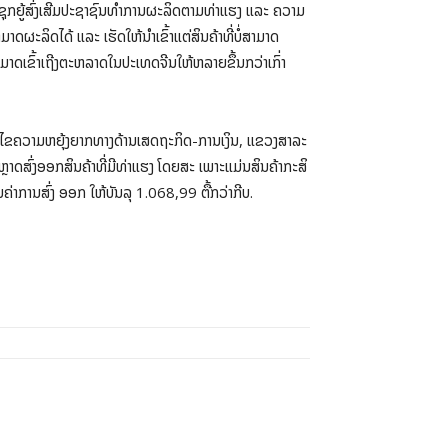
ສ່ຊຸກຍູ້ສົ່ງເສີມປະຊາຊົນທໍາການຜະລິດຕາມທ່າແຮງ ແລະ ຄວາມ
ດຜະລິດໄດ້ ແລະ ເຮັດໃຫ້ນໍາເຂົ້າແຕ່ສິນຄ້າທີ່ບໍ່ສາມາດ
ມາດເຂົ້າເຖີງຕະຫລາດໃນປະເທດຈີນໃຫ້ຫລາຍຂຶ້ນກວ່າເກົ່າ
ກ້ໄຂຄວາມຫຍຸ້ງຍາກທາງດ້ານເສດຖະກິດ-ການເງິນ, ແຂວງສາລະ
ຼາດສົ່ງອອກສິນຄ້າທີ່ມີທ່າແຮງ ໂດຍສະ ເພາະແມ່ນສິນຄ້າກະສິ
ມູນຄ່າການສົ່ງ ອອກ ໃຫ້ບັນລຸ 1.068,99 ຕື້ກວ່າກີບ.