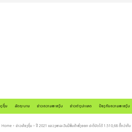
ອງຖິ່ນ
ລັດຖະບານ
ຂ່າວຄວາມສະຫງົບ
ຂ່າວຕ່າງປະເທດ
ປ້ອງກັນຄວາມສະຫງົບ
Home
ຂ່າວທ້ອງຖິ່ນ
ປີ 2021 ແຂວງສາລະວັນມີສິນຄ້າສົ່ງອອກ ປະຕິບັດໄດ້ 1.510,68 ຕື້ກວ່າກີບ