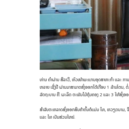
ທ່ານ ຄໍາຜ່ານ ສີລາວີ, ຫົວໜ້າພະແກນອຸດສາຫະກໍາ ແລະ ການຄ້
ຫລາຍ ເຊີ່ງປີ ຜ່ານມາສາມາດສົ່ງອອກໄດ້ເກືອບ 1 ລ້ານໂຕນ, 
ລັດຖະບານ ຄື: ຜະລິດ ຕະພັນໄມ້ຄຸ້ມຄອງ 2 ແລະ 3 ໃຫ້ສົ່ງອອ
ສໍາລັບຕະຫລາດສົ່ງອອກສິນຄ້າຕົ້ນຕໍແມ່ນ ໄທ, ຫວຽດນາມ, ຈີນ 
ແລະ ໄທ ເປັນສ່ວນໃຫຍ່.