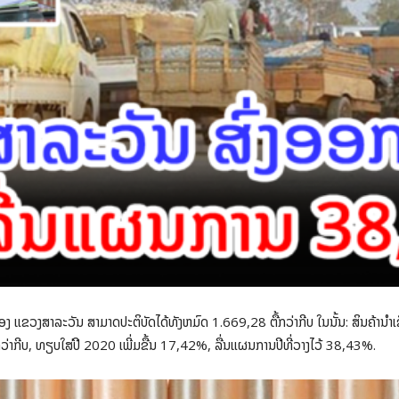
ຂອງ ແຂວງສາລະວັນ ສາມາດປະຕິບັດໄດ້ທັງຫມົດ 1.669,28 ຕື້ກວ່າກີບ ໃນນັ້ນ: ສິນຄ້ານໍາເຂ
ກວ່າກີບ, ທຽບໃສ່ປີ 2020 ເພີ່ມຂື້ນ 17,42%, ລື່ນແຜນການປີທີ່ວາງໄວ້ 38,43%.