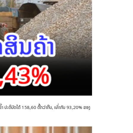
ົ້າ ປະຕິບັດໄດ້ 158,60 ຕື້ກວ່າກີບ, ເທົ່າກັບ 93,20% ຂອງ