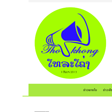
ຂ່າວພາຍໃນ
ຂ່າວທ້