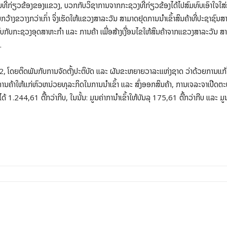
ໜງການທີ່ກ່ຽວຂ້ອງຂອງແຂວງ, ບວກກັບວິຊາການຈາກກະຊວງທີ່ກ່ຽວຂ້ອງໄດ້ໄປສົມທົບເອົາໃຈໃ
າງຂວາງກວ່າເກົ່າ ຈິ່ງເຮັດໃຫ້ແຂວງສາລະວັນ ສາມາດຢຸດການນໍາເຂົ້າສິນຄ້າທີ່ປະຊາຊົນສາມາ
ທົບກັບກະຊວງອຸດສາຫະກໍາ ແລະ ການຄ້າ ເພື່ອສ້າງເງື່ອນໄຂໃຫ້ສິນຄ້າຈາກແຂວງສາລະວັນ ສາ
.
022, ໂດຍຕິດພັນກັບການຈັດຕັ້ງປະຕິບັດ ແລະ ຜັນຂະຫຍາຍວາລະແຫ່ງຊາດ ວ່າດ້ວຍການແ
ານຄ້າໃຫ້ແກ່ຫົວຫນ່ວຍທຸລະກິດໃນການນໍາເຂົ້າ ແລະ ສົ່ງອອກສິນຄ້າ, ການເຈລະຈາເປີດຕະຫ
ນລຸໄດ້ 1.244,61 ຕື້ກວ່າກີບ, ໃນນັ້ນ: ມູນຄ່າການໍາເຂົ້າໃຫ້ບັນລຸ 175,61 ຕື້ກວ່າກີບ ແລະ 