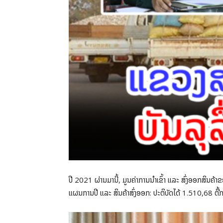
ປີ 2021 ຜ່ານມານີ້, ມູນຄ່າການນໍາເຂົ້າ ແລະ ສົ່ງອອກສິນຄ້າ
ແຜນການປີ ແລະ ສິນຄ້າສົ່ງອອກ: ປະຕິບັດໄດ້ 1.510,68 ຕື້