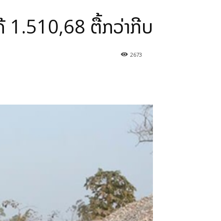
້ 1.510,68 ຕື້ກວ່າກີບ
2673