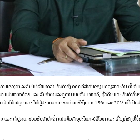
າ ແຂວງສາ ລະວັນ ໃຫ້ສໍາພາດວ່າ: ສິນຄ້າສົ່ງ ອອກທີ່ສໍາຄັນຂອງ ແຂວງສາລະວັນ ຕົ້ນຕໍແມ່
ຕໍ່ມາ ແມ່ນໝາກກ້ວຍ ແລະ ສິນຄ້າຕາມລະດູການ ເປັນຕົ້ນ: ໝາກອຶ, ຖົ່ວດິນ ແລະ ສິນຄ້າ
ກເປັນໄມ້ແປຮູບ ແລະ ໃຫ້ຜູ້ປະກອບການເສຍຄ່າພາສີສົ່ງອອກ 15% ແລະ 30% ເພື່ອປິດບັນຊີໄ
ແລະ ກໍາປູເຈຍ. ສ່ວນສິນຄ້ານໍາເຂົ້າ ແມ່ນສິນຄ້າອຸປະໄພກ-ບໍລິໂພກ ແລະ ເຄື່ອງກໍ່ສ້າງທ