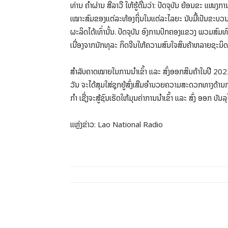
ທ່ານ ຄໍາຜ່ານ ສີລາວີ ໃຫ້ຮູ້ຕື່ມວ່າ: ປັດຈຸບັນ ຍ້ອນຂະ ແ
ເໝາະສົມຂອງແຕ່ລະທ້ອງຖິ່ນໃນແຕ່ລະໄລຍະ ນັບມື້ເປັນຂະບວນກວ້
ຜະລິດໄດ້ເທົ່ານັ້ນ. ປັດຈຸບັນ ອົງການປົກຄອງແຂວງ ພວມສົມ
ເນື່ອງຈາກນັກທຸລະ ກິດຈີນໃຫ້ຄວາມສົນໃຈສິນຄ້າຫລາຍຊະນິດ
ສໍາລັບຄາດໝາຍໃນການນໍາເຂົ້າ ແລະ ສົ່ງອອກສິນຄ້າໃນປີ 2
ວັນ ຈະໄດ້ສຸມໃສ່ຊຸກຍູ້ສົ່ງເສີມອໍານວຍຄວາມສະດວກທາງດ້ານກ
ກໍາ ເຊີ່ງຈະສູ້ຊົນເຮັດໃຫ້ມຸນຄ່າການນໍາເຂົ້າ ແລະ ສົ່ງ ອອກ ບັ
ແຫຼ່ງຂ່າວ: Lao National Radio