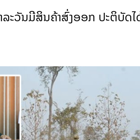
ະວັນມີສິນຄ້າສົ່ງອອກ ປະຕິບັດໄດ