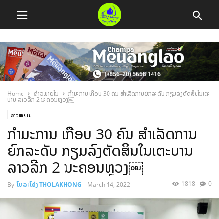
Home
ຂ່າວພາຍໃນ
ກຳມະການ ເກືອບ 30 ຄົນ ສຳເລັດການຍົກລະດັບ ກຽມລົງຕັດສິນໃນເຕະ
ບານ ລາວລີກ 2 ນະຄອນຫຼວງ￼
ຂ່າວພາຍໃນ
ກຳມະການ ເກືອບ 30 ຄົນ ສຳເລັດການ
ຍົກລະດັບ ກຽມລົງຕັດສິນໃນເຕະບານ
ລາວລີກ 2 ນະຄອນຫຼວງ￼
1818
0
By
ໂທລະໂຄ່ງ THOLAKHONG
-
March 14, 2022