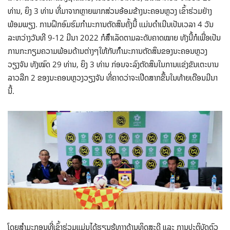
ທ່ານ, ຍິງ 3 ທ່ານ ທີ່ມາຈາກຫຼາຍພາກສ່ວນອ້ອມຂ້າງນະຄອນຫຼວງ ເຂົ້າຮ່ວມຢ່າງ
ພ້ອມພຽງ. ການຝຶກອົມຮົມກຳມະການຕັດສິນຄັ້ງນີ້ ແມ່ນດຳເນີນເປັນເວລາ 4 ວັນ
ລະຫວ່າງວັນທີ 9-12 ມີນາ 2022 ກໍສໍຳເລັດຕາມລະດັບຄາດໝາຍ ທັງນີ້ກໍເພື່ອເປັນ
ການກະກຽມຄວາມພ້ອມດ້ານຕ່າງໆໃຫ້ກັບກໍຳມະການຕັດສິນຂອງນະຄອນຫຼວງ
ວຽງຈັນ ທັງໝົດ 29 ທ່ານ, ຍິງ 3 ທ່ານ ກ່ອນຈະລົງຕັດສິນໃນການແຂ່ງຂັນເຕະບານ
ລາວລີກ 2 ຂອງນະຄອນຫຼວງວຽງຈັນ ທີ່ຄາດວ່າຈະເປີດສາກຂຶ້ນໃນທ້າຍເດືອນມີນາ
ນີ້.
ໂດຍສຳມະກອນທີ່ເຂົ້າຮ່ວມແມ່ນໄດ້ຮຽນຮູ້ທາງດ້ານທິດສະດີ ແລະ ການປະຕິບັດຕົວ