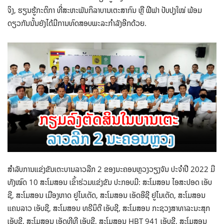
ຈິງ, ຮຽນຮູ້ກະຕິກາ ທີ່ສະຫະພັນກິລາບານເຕະສາກົນ ຫຼື ຟີຟາ ປັບປຸງໃໝ່ ພ້ອມ
ດຽວກັນນັ້ນຍັງໄດ້ມີການທົດສອບພະລະກຳລັງອີກດ້ວຍ.
ສຳລັບການແຂ່ງຂັນເຕະບານລາວລີກ 2 ຂອງນະຄອນຫຼວງວຽງຈັນ ປະຈຳປີ 2022 ມີ
ທັງໝົດ 10 ສະໂມສອນ ເຂົ້າຮ່ວມແຂ່ງຂັນ ປະກອບມີ: ສະໂມສອນ ໄອສະປອດ ເອັບ
ຊີ, ສະໂມສອນ ເມືອງຫາດ ຢູໄນເຕັດ, ສະໂມສອນ ເອັດອີຊີ ຢູໄນເຕັດ, ສະໂມສອນ
ແຄນລາວ ເອັບຊີ, ສະໂມສອນ ທຣີນິຕີ ເອັບຊີ, ສະໂມສອນ ກະຊວງສາທາລະນະສຸກ
ເອັບຊີ, ສະໂມສອນ ເອັດທີທີ ເອັບຊີ, ສະໂມສອນ HBT 941 ເອັບຊີ, ສະໂມສອນ