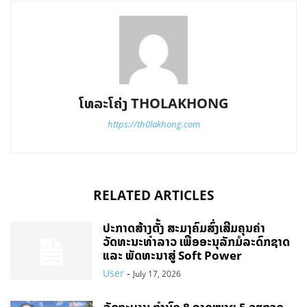
ໂທລະໂຄ່ງ THOLAKHONG
https://th0lakhong.com
RELATED ARTICLES
ປະກາດສ້າງຕັ້ງ ສະມາຄົມສົ່ງເສີມຄຸນຄ່າ
ວັດທະນະທຳລາວ ເພື່ອອະນຸລັກມໍລະດົກຊາດ
ແລະ ພັດທະນາສູ່ Soft Power
User
-
July 17, 2026