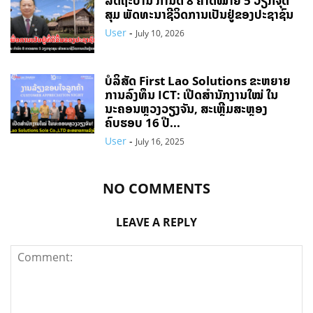
ລັດຖະບານ ກຳນົດ 8 ຄາດໝາຍ 5 ວຽກຈຸດ
ສຸມ ພັດທະນາຊີວິດການເປັນຢູ່ຂອງປະຊາຊົນ
User
-
July 10, 2026
ບໍລິສັດ First Lao Solutions ຂະຫຍາຍ
ການລົງທຶນ ICT: ເປີດສຳນັກງານໃໝ່ ໃນ
ນະຄອນຫຼວງວຽງຈັນ, ສະເຫຼີມສະຫຼອງ
ຄົບຮອບ 16 ປີ...
User
-
July 16, 2025
NO COMMENTS
LEAVE A REPLY