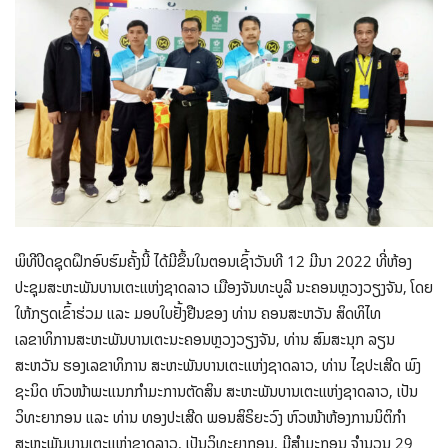
ພິທີປິດຊຸດຝຶກອົບຮົມຄັ້ງນີ້ ໄດ້ມີຂຶ້ນໃນຕອນເຊົ້າວັນທີ 12 ມີນາ 2022 ທີ່ຫ້ອງ
ປະຊຸມສະຫະພັນບານເຕະແຫ່ງຊາດລາວ ເມືອງຈັນທະບູລີ ນະຄອນຫຼວງວຽງຈັນ, ໂດຍ
ໃຫ້ກຽດເຂົ້າຮ່ວມ ແລະ ມອບໃບຢັ້ງຢືນຂອງ ທ່ານ ຄອນສະຫວັນ ສິດທິໄທ
ເລຂາທິການສະຫະພັນບານເຕະນະຄອນຫຼວງວຽງຈັນ, ທ່ານ ສົມສະນຸກ ລຽນ
ສະຫວັນ ຮອງເລຂາທິການ ສະຫະພັນບານເຕະແຫ່ງຊາດລາວ, ທ່ານ ໄຊປະເສີດ ພົງ
ຊະນິດ ຫົວໜ້າພະແນກກຳມະການຕັດສິນ ສະຫະພັນບານເຕະແຫ່ງຊາດລາວ, ເປັນ
ວິທະຍາກອນ ແລະ ທ່ານ ທອງປະເສີດ ພອນສິຣິຍະວົງ ຫົວໜ້າຫ້ອງການນິຕິກຳ
ສະຫະພັນບານເຕະແຫ່ງຊາດລາວ, ເປັນວິທະຍາກອນ, ມີສຳມະກອນ ຈຳນວນ 29