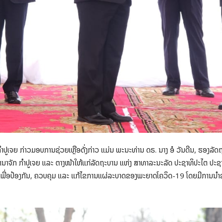
ກ ກໍາປູເຈຍ ກ່າວມອບການຊ່ວຍເຫຼືອດັ່ງກ່າວ ແມ່ນ ພະນະທ່ານ ດຣ. ນາງ ອໍ ວັນດີນ, ຮ
ານາຈັກ ກໍາປູເຈຍ ແລະ ຕາງໜ້າໃຫ້ແກ່ລັດຖະບານ ແຫ່ງ ສາທາລະນະລັດ ປະຊາທິປະໄຕ ປະ
ເພື່ອປ້ອງກັນ, ຄວບຄຸມ ແລະ ແກ້ໄຂການແຜ່ລະບາດຂອງພະຍາດໂຄວິດ-19 ໂດຍມີການນໍາ