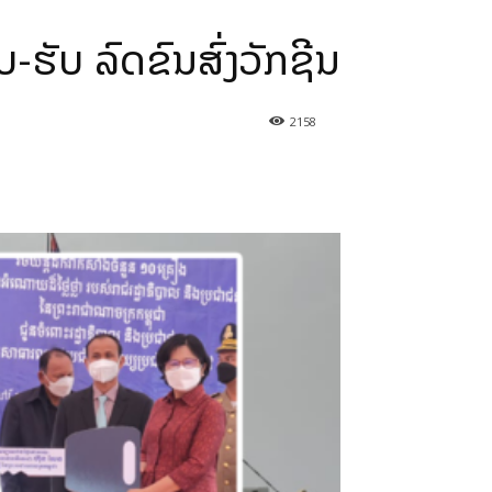
-ຮັບ ລົດຂົນສົ່ງວັກຊີນ
2158