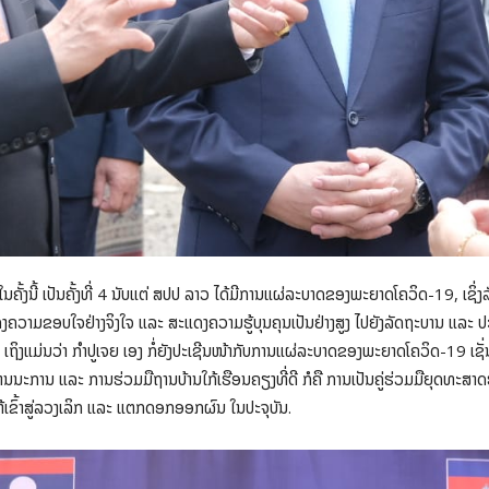
ຄັ້ງນີ້ ເປັນຄັ້ງທີ່ 4 ນັບແຕ່ ສປປ ລາວ ໄດ້ມີການແຜ່ລະບາດຂອງພະຍາດໂຄວິດ-19, ເຊິ່
້ສະແດງຄວາມຂອບໃຈຢ່າງຈິງໃຈ ແລະ ສະແດງຄວາມຮູ້ບຸນຄຸນເປັນຢ່າງສູງ ໄປຍັງລັດຖະບານ ແລະ ປ
 ເຖິງແມ່ນວ່າ ກໍາປູເຈຍ ເອງ ກໍ່ຍັງປະເຊີນໜ້າກັບການແຜ່ລະບາດຂອງພະຍາດໂຄວິດ-19 ເຊັ
ບູຮານນະການ ແລະ ການຮ່ວມມືຖານບ້ານໃກ້ເຮືອນຄຽງທີ່ດີ ກໍຄື ການເປັນຄູ່ຮ່ວມມືຍຸດທ
ໃຫ້ເຂົ້າສູ່ລວງເລິກ ແລະ ແຕກດອກອອກຜົນ ໃນປະຈຸບັນ.