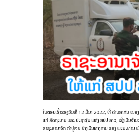
ໃນຕອນເຊົ້າຂອງວັນທີ 12 ມີນາ 2022, ທີ່ ດ່ານສາກົນ ໜອ
ແກ່ ລັດຖະບານ ແລະ ປະຊາຊົນ ແຫ່ງ ສປປ ລາວ, ເຊິ່ງເປັນຈໍານ
ຣາຊະອານາຈັກ ກໍາປູເຈຍ ຢ່າງເປັນທາງການ ຂອງ ພະນະທ່ານ ພ