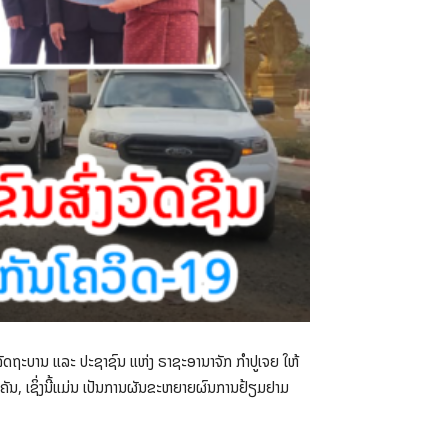
ັດຖະບານ ແລະ ປະຊາຊົນ ແຫ່ງ ຣາຊະອານາຈັກ ກໍາປູເຈຍ ໃຫ້
3 ຄັນ, ເຊິ່ງນີ້ແມ່ນ ເປັນການຜັນຂະຫຍາຍຜົນການຢ້ຽມຢາມ