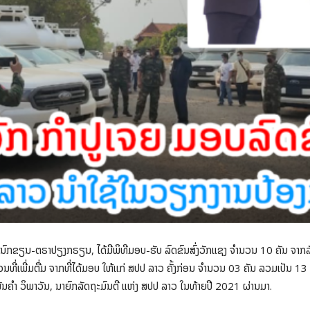
ງນົກຂຽນ-ຕຣາປຽງກຣຽນ, ໄດ້ມີພິທີມອບ-ຮັບ ລົດຂົນສົ່ງວັກແຊງ ຈໍານວນ 10 ຄັນ ຈາກລ
ວນທີ່ເພີ່ມຕື່ມ ຈາກທີ່ໄດ້ມອບ ໃຫ້ແກ່ ສປປ ລາວ ຄັ້ງກ່ອນ ຈໍານວນ 03 ຄັນ ລວມເປັນ 1
ັນຄໍາ ວິພາວັນ, ນາຍົກລັດຖະມົນຕີ ແຫ່ງ ສປປ ລາວ ໃນທ້າຍປີ 2021 ຜ່ານມາ.