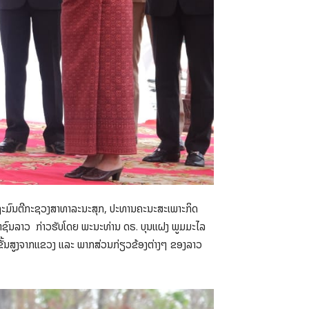
ອງລັດຖະມົນຕີກະຊວງສາທາລະນະສຸກ, ປະທານຄະນະສະເພາະກິດ
ຊາຊົນລາວ ກ່າວຮັບໂດຍ ພະນະທ່ານ ດຣ. ບຸນແຝງ ພູມມະໄລ
ຂັ້ນສູງຈາກແຂວງ ແລະ ພາກສ່ວນກ່ຽວຂ້ອງຕ່າງໆ ຂອງລາວ