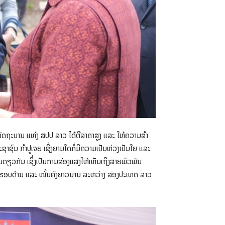
ງລັດຖະບານ ແຫ່ງ ສປປ ລາວ ໄດ້ຕີລາຄາສູງ ແລະ ໃຫ້ຄວາມສໍາ
ະຊາຊົນ ກໍາປູເຈຍ ເຊິ່ງຍາມໃດກໍ່ມີຄວາມເປັນຫ່ວງເປັນໃຍ ແລະ
່ນດຽວກັນ ເຊິ່ງເປັນການສ່ອງແສງໃຫ້ເຫັນເຖິງສາຍພົວພັນ
ະສາດຮອບດ້ານ ແລະ ໝັ້ນຄົງຍາວນານ ລະຫວ່າງ ສອງປະເທດ ລາວ