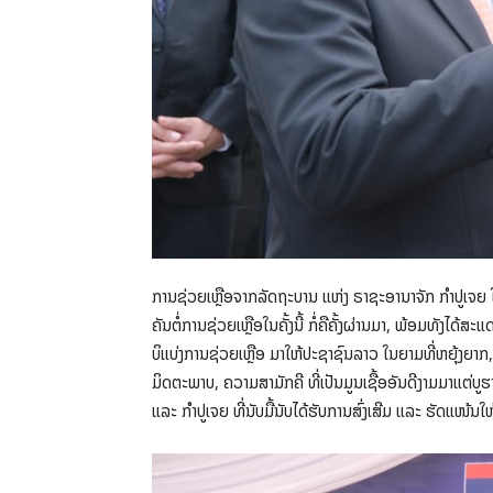
ການຊ່ວຍເຫຼືອຈາກລັດຖະບານ ແຫ່ງ ຣາຊະອານາຈັກ ກຳປູເຈຍ ໃນ
ຄັນຕໍ່ການຊ່ວຍເຫຼືອໃນຄັ້ງນີ້ ກໍ່ຄືຄັ້ງຜ່ານມາ, ພ້ອມທັງໄດ
ບິແບ່ງການຊ່ວຍເຫຼືອ ມາໃຫ້ປະຊາຊົນລາວ ໃນຍາມທີ່ຫຍຸ້ງຍາກ,
ມິດຕະພາບ, ຄວາມສາມັກຄີ ທີ່ເປັນມູນເຊື້ອອັນດີງາມມາແຕ່
ແລະ ກຳປູເຈຍ ທີ່ນັບມື້ນັບໄດ້ຮັບການສົ່ງເສີມ ແລະ ຮັດແໜ້ນ