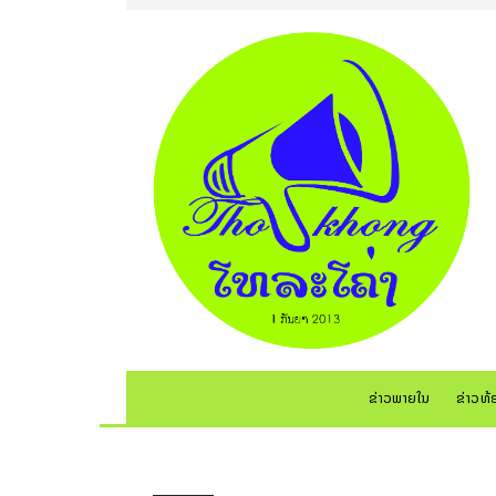
ຂ່າວພາຍໃນ
ຂ່າວທ້