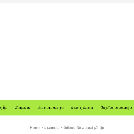
ອງຖິ່ນ
ລັດຖະບານ
ຂ່າວຄວາມສະຫງົບ
ຂ່າວຕ່າງປະເທດ
ປ້ອງກັນຄວາມສະຫງົບ
Home
ຂ່າວພາຍໃນ
ພິທີມອບ-ຮັບ ລົດຂົນສົ່ງວັກຊີນ