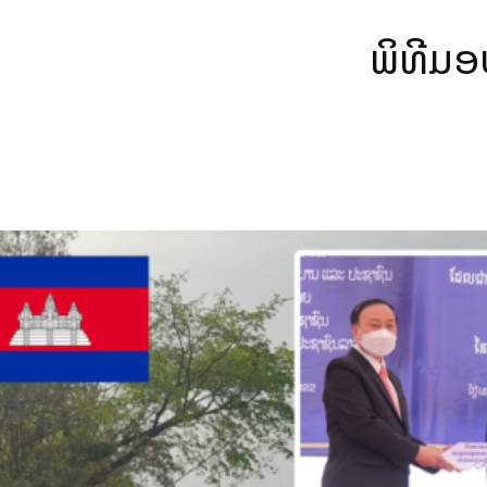
ພິທີມອບ