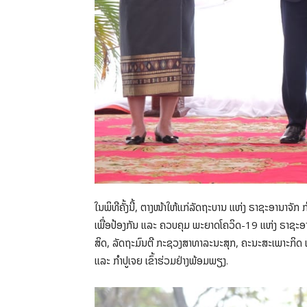
ໃນພິທີຄັ້ງນີ້, ຕາງໜ້າໃຫ້ແກ່ລັດຖະບານ ແຫ່ງ ຣາຊະອານາຈັ
ເພື່ອປ້ອງກັນ ແລະ ຄວບຄຸມ ພະຍາດໂຄວິດ-19 ແຫ່ງ ຣາຊະອ
ສິດ, ລັດຖະມົນຕີ ກະຊວງສາທາລະນະສຸກ, ຄະນະສະເພາະກິດ 
ແລະ ກຳປູເຈຍ ເຂົ້າຮ່ວມຢ່າງພ້ອມພຽງ.