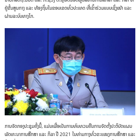
ຢູ່ຂັ້ນສູນກາງ ແລະ ທ້ອງຖິ່ນໃນຂອບເຂດທົ່ວປະເທດ ທີ່ເຂົ້າຮ່ວມແບບເຊິ່ງໜ້າ ແລະ
ຜ່ານລະບົບທາງໄກ.
ການຈັດກອງປະຊຸມຄັ້ງນີ້, ແມ່ນເພື່ອເປັນການທົບທວນຄືນການຈັດຕັ້ງປະຕິບັດແຜນ
ພັດທະນາການສຶກສາ ແລະ ກິລາ ປີ 2021 ໃນທ່າມກາງທົ່ວຂະແໜງການສຶກສາ ແລະ