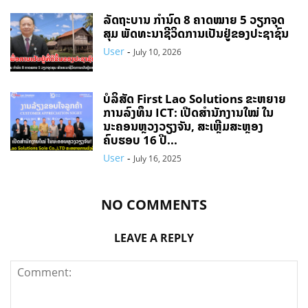
ລັດຖະບານ ກຳນົດ 8 ຄາດໝາຍ 5 ວຽກຈຸດ
ສຸມ ພັດທະນາຊີວິດການເປັນຢູ່ຂອງປະຊາຊົນ
User
-
July 10, 2026
ບໍລິສັດ First Lao Solutions ຂະຫຍາຍ
ການລົງທຶນ ICT: ເປີດສຳນັກງານໃໝ່ ໃນ
ນະຄອນຫຼວງວຽງຈັນ, ສະເຫຼີມສະຫຼອງ
ຄົບຮອບ 16 ປີ...
User
-
July 16, 2025
NO COMMENTS
LEAVE A REPLY