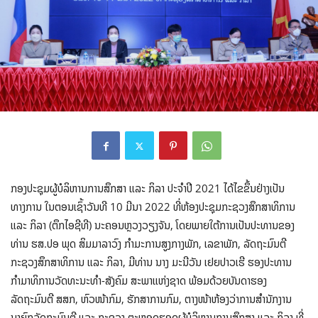
ກອງປະຊຸມຜູ້ບໍລິຫານການສຶກສາ ແລະ ກິລາ ປະຈຳປີ 2021 ໄດ້ໄຂຂຶ້ນຢ່າງເປັນ
ທາງການ ໃນຕອນເຊົ້າວັນທີ 10 ມີນາ 2022 ທີ່ຫ້ອງປະຊຸມກະຊວງສຶກສາທິການ
ແລະ ກິລາ (ຕຶກໄອຊີທີ) ນະຄອນຫຼວງວຽງຈັນ, ໂດຍພາຍໃຕ້ການເປັນປະທານຂອງ
ທ່ານ ຮສ.ປອ ພຸດ ສິມມາລາວົງ ກຳມະການສູງກາງພັກ, ເລຂາພັກ, ລັດຖະມົນຕີ
ກະຊວງສຶກສາທິການ ແລະ ກິລາ, ມີທ່ານ ນາງ ມະນີວັນ ເຢຍປາວເຮີ ຮອງປະທານ
ກຳມາທິການວັດທະນະທຳ-ສັງຄົມ ສະພາແຫ່ງຊາດ ພ້ອມດ້ວຍບັນດາຮອງ
ລັດຖະມົນຕີ ສສກ, ຫົວໜ້າກົມ, ຮັກສາການກົມ, ຕາງໜ້າຫ້ອງວ່າການສຳນັກງານ
ນາຍົກລັດຖະມົນຕີ ແລະ ກະຊວງ ຕະຫຼອດຮອດຜູ້ບໍລິຫານການສຶກສາ ແລະ ກິລາ ທີ່