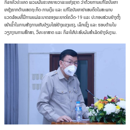
ກິລາທົ່ວປະເທດ ພວມຜັນຂະຫຍາຍວາລະແຫ່ງຊາດ ວ່າດ້ວຍການແກ້ໄຂບັນຫາ
ຫຍຸ້ງຍາກດ້ານເສດຖະກິດ-ການເງິນ ແລະ ແກ້ໄຂບັນຫາຢາເສບຕິດໃນສະພາບ
ແວດລ້ອມທີ່ມີການແຜ່ລະບາດຂອງພະຍາດໂຄວິດ-19 ແລະ ປະກອບສ່ວນຢ່າງຕັ້ງ
ໜ້າເຂົ້າໃນການສ້າງການຫັນປ່ຽນໃໝ່ຢ່າງແຂງແຮງ, ເລິກເຊິ່ງ ແລະ ຮອບດ້ານໃນ
ວຽກງານການສຶກສາ, ວິທະຍາສາດ ແລະ ກິລາໃຫ້ປະສົບຜົນສຳເລັດຢ່າງຈົບງາມ.