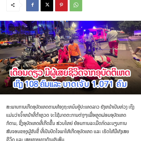
ສະພາບການເກີດອຸບັດເຫດຕາມທ້ອງຖະຫນົນຢູ່ປະເທດລາວ ຍັງຫນ້າເປັນຫ່ວງ ເຖິງ
ແມ່ນວ່າເຈົ້າຫນ້າທີ່ຕໍາຫຼວດ ຈະໃຊ້ມາດຕະການຕ່າງໆເພື່ອຫຼຸດຜ່ອນອຸບັດເຫດ
ກໍຕາມ, ຊຶ່ງອຸບັດເຫດທີ່ເກີດຂຶ້ນ ສ່ວນໃຫຍ່ ຍ້ອນການລະເມີດກົດລະບຽບການ
ສັນຈອນຂອງຜູ້ຂັບຂີ່ ທີ່ເປັນປັດໄຈພາໃຫ້ເກີດອຸບັດເຫດ ແລະ ເຮັດໃຫ້ມີທັງເສຍ
ຊີວິດ ແລະ ເສຍຫາຍທາງດ້ານຊັບສິນ.