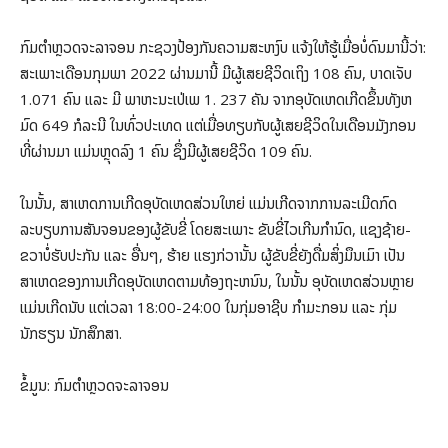
ກົມຕໍາຫຼວດຈະລາຈອນ ກະຊວງປ້ອງກັນຄວາມສະຫງົບ ແຈ້ງໃຫ້ຮູ້ເມື່ອບໍ່ດົນມານີ້ວ່າ:
ສະເພາະເດືອນກຸມພາ 2022 ຜ່ານມານີ້ ມີຜູ້ເສຍຊີວິດເຖິງ 108 ຄົນ, ບາດເຈັບ
1.071 ຄົນ ແລະ ມີ ພາຫະນະເປ່ເພ 1. 237 ຄັນ ຈາກອຸບັດເຫດເກີດຂຶ້ນທັງຫ
ມົດ 649 ກໍລະນີ ໃນທົ່ວປະເທດ ແຕ່ເມື່ອທຽບກັບຜູ້ເສຍຊີວິດໃນເດືອນມັງກອນ
ທີ່ຜ່ານມາ ແມ່ນຫຼຸດລົງ 1 ຄົນ ຊຶ່ງມີຜູ້ເສຍຊີວິດ 109 ຄົນ.
ໃນນັ້ນ, ສາເຫດການເກີດອຸບັດເຫດສ່ວນໃຫຍ່ ແມ່ນເກີດຈາກການລະເມີດກົດ
ລະບຽບການສັນຈອນຂອງຜູ້ຂັບຂີ່ ໂດຍສະເພາະ ຂັບຂີ່ໄວເກີນກໍານົດ, ແຊງຊ້າຍ-
ຂວາບໍ່ຮັບປະກັນ ແລະ ອື່ນໆ, ຮ້າຍ ແຮງກ່ວານັ້ນ ຜູ້ຂັບຂີ່ຍັງດື່ມສິ່ງມຶນເມົາ ເປັນ
ສາເຫດຂອງການເກີດອຸບັດເຫດຕາມທ້ອງຖະຫນົນ, ໃນນັ້ນ ອຸບັດເຫດສ່ວນຫຼາຍ
ແມ່ນເກີດນັບ ແຕ່ເວລາ 18:00-24:00 ໃນກຸ່ມອາຊີບ ກໍາມະກອນ ແລະ ກຸ່ມ
ນັກຮຽນ ນັກສຶກສາ.
ຂໍ້ມູນ: ກົມຕໍາຫຼວດຈະລາຈອນ