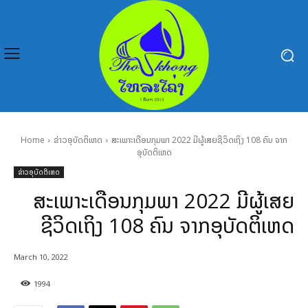
Home
ຂ່າວອຸບັດຕິເຫດ
ສະເພາະເດືອນກຸມພາ 2022 ມີຜູ້ເສຍຊີວິດເຖິງ 108 ຄົນ ຈາກ
ອຸບັດຕິເຫດ
ຂ່າວອຸບັດຕິເຫດ
ສະເພາະເດືອນກຸມພາ 2022 ມີຜູ້ເສຍ
ຊີວິດເຖິງ 108 ຄົນ ຈາກອຸບັດຕິເຫດ
March 10, 2022
1994