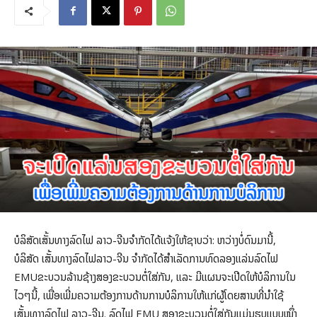
ບໍລິສັດເສັ້ນທາງລົດໄຟ ລາວ-ຈີນຈຳກັດໄດ້ແຈ້ງໃຫ້ຊາບວ່າ: ຫວ່າງບໍ່ດົນມານີ້,
ບໍລິສັດ ເສັ້ນທາງລົດໄຟລາວ-ຈີນ ຈຳກັດໄດ້ສຳເລັດການທົດລອງແລ່ນລົດໄຟ
EMUຂະບວນລ້ານຊ້າງສອງຂະບວນຕໍ່ໃສ່ກັນ, ແລະ ມີແຜນຈະເປີດໃຫ້ບໍລິການໃນ
ໄວໆນີ້, ເພື່ອເພີ່ມຄວາມຕ້ອງການດ້ານການບໍລິການໃຫ້ແກ່ຜູ້ໂດຍສານທີ່ນໍາໃຊ້
ເສັ້ນທາງລົດໄຟ ລາວ-ຈີນ. ລົດໄຟ EMU ສອງຂະບວນຕໍ່ໃສ່ກັນແມ່ນຮູບແບບໜຶ່ງ