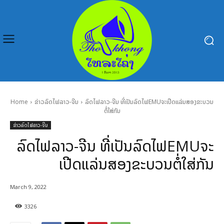
Home
ຂ່າວລົດໄຟລາວ-ຈີນ
ລົດໄຟລາວ-ຈີນ ທີ່ເປັນລົດໄຟEMUຈະເປີດແລ່ນສອງຂະບວນ
ຕໍ່ໃສ່ກັນ
ຂ່າວລົດໄຟລາວ-ຈີນ
ລົດໄຟລາວ-ຈີນ ທີ່ເປັນລົດໄຟEMUຈະ
ເປີດແລ່ນສອງຂະບວນຕໍ່ໃສ່ກັນ
March 9, 2022
3326