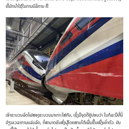
ທີ່ມັກນຳໃຊ້ໃນການບໍລິການ ຄື:
ເອົາຂະບວນລົດໄຟສອງຂະບວນມາເກາະໃສ່ກັນ, ເຊິ່ງມີຈຸດດີຢູ່ບ່ອນວ່າ ໃນກໍລະນີທີ່ບໍ່
ປ່ຽນເວລາການແລ່ນລົດ, ກໍ່ສາມາດຂົນສົ່ງຜູ້ໂດຍສານໄດ້ເພີ່ມຂຶ້ນໜຶ່ງເທົ່າຕົວ. ນັບ