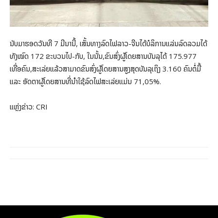
ນັບມາຮອດວັນທີ 7 ມີນານີ້, ເສັ້ນທາງລົດໄຟລາວ-ຈີນໄດ້ບໍລິການແລ່ນລົດລວມໄດ້
ທັງໝົດ 172 ຂະບວນໄປ-ກັບ, ໃນນັ້ນ,ຂົນສົ່ງຜູ້ໂດຍສານບັນລຸໄດ້ 175.977
ເທື່ອຄົນ,ສະເລ່ຍແລ້ວສາມາດຂົນສົ່ງຜູ້ໂດຍສານສູງສຸດບັນລຸເຖິງ 3.160 ຄົນຕໍ່ມື້
ແລະ ອັດຕາຜູ້ໂດຍສານທີ່ນໍາໃຊ້ລົດໄຟສະເລ່ຍແມ່ນ 71,05%.
ແຫຼ່ງຂ່າວ: CRI