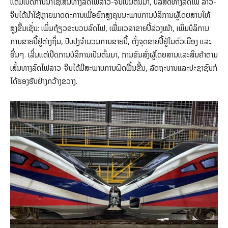
ແຕ່ມື້ເປີດການນຳໃຊ້ເສັ້ນທາງລົດໄຟລາວ-ຈີນເປັນຕົ້ນມາ, ບໍລິສັດທາງລົດໄຟ ລາວ-
ຈີນໄດ້ນໍາໃຊ້ຫຼາຍມາດຕະການເພື່ອຍົກສູງຄຸນນະພາບການບໍລິການຜູ້ໂດຍສານໃຫ້
ສູງຂຶ້ນເຊັ່ນ: ເພິ່ມຖ້ຽວຂະບວນລົດໄຟ, ເພີ່ມເວລາຂາຍປີ້ລ່ວງໜ້າ, ເພິ່ມບໍລິການ
ການຂາຍປີ້ຢູ່ຕ່າງຖິ່ນ, ປັບປຸງຈຳນວນການຂາຍປີ້, ຕັ້ງຈຸດຂາຍປີ້ຢູ່ໃນຕົວເມືອງ ແລະ
ອື່ນໆ. ເລີ່ມແຕ່ເປີດການບໍລິການເປັນຕົ້ນມາ, ການຂົນສົ່ງຜູ້ໂດຍສານແລະສິນຄ້າຕາມ
ເສັ້ນທາງລົດໄຟລາວ-ຈີນໄດ້ມີສະພາບການຝົດຟື້ນຂື້ນ, ລັດຖະບານແລະປະຊາຊົນກໍ
ໄດ້ຮອງຮັບຢ່າງກວ້າງຂວາງ.