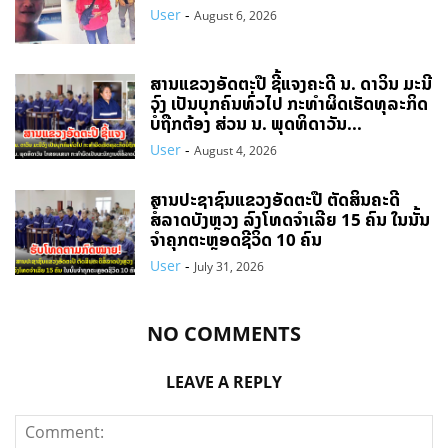
User
-
August 6, 2026
ສານແຂວງອັດຕະປື ຊີ້ແຈງຄະດີ ນ. ດາວິນ ມະນີ
ວົງ ເປັນບຸກຄົນທົ່ວໄປ ກະທຳຜິດເຮັດທຸລະກິດ
ບໍ່ຖືກຕ້ອງ ສ່ວນ ນ. ພຸດທິດາວັນ...
User
-
August 4, 2026
ສານປະຊາຊົນແຂວງອັດຕະປື ຕັດສິນຄະດີ
ສໍ້ລາດບັງຫຼວງ ລົງໂທດຈຳເລີຍ 15 ຄົນ ໃນນັ້ນ
ຈໍາຄຸກຕະຫຼອດຊີວິດ 10 ຄົນ
User
-
July 31, 2026
NO COMMENTS
LEAVE A REPLY