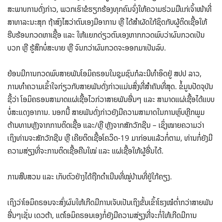
ສະພາບ​ການດັ່ງກ່າວ, ພວກເຮົາຂໍຮຽກຮ້ອງທຸກຄົນຈົ່ງໃຫ້ຄວາມຮ່ວມມືແກ່ເຈົ້າໜ້າທີ່
ສາທາລະນະສຸກ ຖ້າສົງໄສວ່າຕົນເອງມີອາການ ຫຼື ໄດ້ສໍາຜັດໃກ້ຊິດກັບຜູ້ຕິດເຊື້ອໃຫ້
ຮີບຮ້ອນກວດຫາເຊື້ອ ແລະ ໃຫ້ແຍກດ່ຽວຕົນເອງຫາກກວດພົບວ່າຜົນກວດເປັນ
ບວກ ຫຼື ຮູ້ສຶກບໍ່ສະບາຍ ຫຼື ຈົນກວ່າຜົນກວດຈະອອກມາເປັນລົບ.
ຍ້ອນມີການກວດພົບສາຍພັນໂອມິຄຣອນໃນຊຸມຊົນກໍລະນີທໍາອິດຢູ່ ສປປ ລາວ,
ການທໍາຄວາມເຂົ້າໃຈກ່ຽວກັບສາຍພັນດັ່ງກ່າວແມ່ນສິ່ງທີ່ສໍາຄັນທີ່ສຸດ. ຂໍ້ມູນປັດຈຸບັນ
ຊີ້ວ່າ ໂອມິຄຣອນສາມາດແຜ່ເຊື້ອໄວກ່ວາສາຍພັນອື່ນໆ ແລະ ສາມາດແຜ່ເຊື້ອໄດ້ແບບ
ບໍ່ສະແດງອາການ. ນອກນີ້ ສາຍພັນດັ່ງກ່າວຍັງມີຄວາມສາມາດໃນການຫຼົບຫຼີກພູມ
ຕ້ານທານຫຼັງຈາກການຕິດເຊື້ອ ແລະ/ຫຼື ຫຼັງຈາກສັກວັກຊີນ – ເຊິ່ງໝາຍຄວາມວ່າ
ເຖິງທ່ານຈະສັກວັກຊີນ ຫຼື ເຄີຍຕິດເຊື້ອໂຄວິດ-19 ມາກ່ອນແລ້ວກໍ່ຕາມ, ທ່ານກໍ່ຍັງມີ
ຄວາມສ່ຽງທີ່ຈະການຕິດເຊື້ອຄືນໃໝ່ ແລະ ແຜ່ເຊື້ອໃຫ້ຜູ້ອື່ນໄດ້.
ການສືບສວນ ແລະ ເກັບຕົວຢ່າງໄດ້ຖືກດໍາເນີນທີ່ໝູ່ບ້ານທີ່ຢູ່ໃກ້ຄຽງ.
ເຖິງວ່າໂອມິຄຣອນຈະສົ່ງຜົນໃຫ້ເກີດມີການເຈັບເປັນເຖິງຂັ້ນເຂົ້າໂຮງໝໍຕໍ່າກວ່າສາຍພັນ
ອື່ນໆເຊັ່ນ ເດວຕ້າ, ແຕ່ໂອມິຄຣອນເອງກໍ່ຍັງມີຄວາມສ່ຽງທີ່ຈະກໍ່ໃຫ້ເກີດມີການ