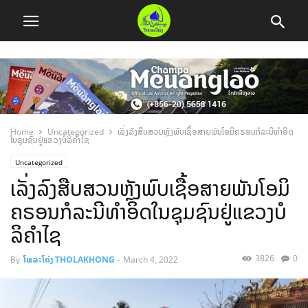
Home
Uncategorized
ເລັ່ງລົງສືບສວນຫຼັງພົບເຊື້ອສາຍພັນໂອມິຄຣອນກໍລະນີທຳອິດ
ໃນຊຸມຊົນຢູ່ແຂວງບໍລິຄຳໄຊ
Uncategorized
ເລັ່ງລົງສືບສວນຫຼັງພົບເຊື້ອສາຍພັນໂອມິ
ຄຣອນກໍລະນີທຳອິດໃນຊຸມຊົນຢູ່ແຂວງບໍ
ລິຄຳໄຊ
3826
0
By
ໂທລະໂຄ່ງ THOLAKHONG
-
March 4, 2022