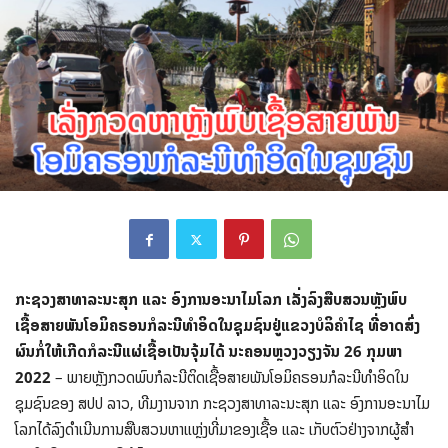
ກະຊວງສາທາລະນະສຸກ ແລະ ອົງການອະນາໄມໂລກ ເລັ່ງລົງສືບສວນຫຼັງພົບ
ເຊື້ອສາຍພັນໂອມິຄຣອນກໍລະນີທຳອິດໃນຊຸມຊົນຢູ່ແຂວງບໍລິຄຳໄຊ ທີ່ອາດສົ່ງ
ຜົນກໍ່ໃຫ້ເກີດກໍລະນີແຜ່ເຊື້ອເປັນຈຸ້ມໄດ້ ນະຄອນຫຼວງວຽງຈັນ 26 ກຸມພາ
2022
– ພາຍຫຼັງກວດພົບກໍລະນີຕິດເຊື້ອສາຍພັນໂອມິຄຣອນກໍລະນີທຳອິດໃນ
ຊຸມຊົນຂອງ ສປປ ລາວ, ທີມງານຈາກ ກະຊວງສາທາລະນະສຸກ ແລະ ອົງການອະນາໄມ
ໂລກໄດ້ລົງດຳເນີນການສືບສວນຫາແຫຼ່ງທີ່ມາຂອງເຊື້ອ ແລະ ເກັບຕົວຢ່າງຈາກຜູ້ສໍາ