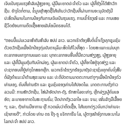
ເຈັບເປັນຮຸນແຮງສໍາລັບຜູ້ສູງອາຍຸ, ຜູ້ມີພະຍາດປະຈໍາຕົວ ແລະ ຜູ້ທີ່ຍັງບໍ່ໄດ້ສັກວັກ
ຊີນ. ຢ່າງໃດກໍ່ຕາມ, ຂໍ້ມູນຫຼ້າສຸດຊີ້ໃຫ້ເຫັນວ່າວັກຊີນທີ່ຜ່ານການອະນຸມັດຍັງມີ
ປະສິດທິພາບໃນການປ້ອງກັນການເຈັບເປັນຮຸນແຮງ, ການເຂົ້າໂຮງໝໍ ແລະ ການເສຍ
ຊີວິດຍ້ອນການຕິດເຊື້ອສາຍພັນໂອມິຄຣອນໄດ້.
“ຕອນນີ້ແມ່ນ​ເວລາ​ສຳຄັນ​ສໍາລັບ ສປປ ລາວ. ພວກເຮົາຕ້ອງສືບຕໍ່ເຂົ້າເຖິງທຸກຊຸມຊົນ
ດ້ວຍວັກຊີນເພື່ອປົກປ້ອງກຸ່ມບັນດາບຸລິມະສິດໃຫ້ໄວທີ່ສຸດ – ໂດຍສະເພາະແມ່ນບຸກ
ຄະລາກອນທາງການແພດ ແລະ ບຸກຄະລາກອນອື່ນທີ່ມີຄວາມສ່ຽງສູງ, ຜູ້ສູງອາຍຸ
ແລະ ຜູ້ທີ່ມີພູມຄຸ້ມກັນບົກຜ່ອງ, ຜູ້ພະຍາດປະຈໍາຕົວ, ຜູ້ທີ່ອາໄສຢູ່ຈຸດສ່ຽງ ແລະ
ປະຊາກອນທີ່ຢູ່ຫ່າງໄກສອກຫຼີກ. ພວກເຮົາຂໍຮຽກຮ້ອງມາຍັງປະຊາຊົນທຸກຄົນຈົ່ງສືບ
ຕໍ່ຟັງຄໍາແນະນໍາດ້ານສຸຂະພາບ ແລະ ປະຕິບັດຕາມມາດຕະການຕ່າງໆເພື່ອປົກປ້ອງຕົວ
ທ່ານເອງ, ຄົນທີ່ທ່ານຮັກ ແລະ ຊຸມຊົນຂອງທ່ານໃຫ້ປອດໄພ. ມາດຕະການດັ່ງກ່າວ
ລວມມີ: ການສັກວັກຊີນ, ໃສ່ຜ້າອັດປາກ-ດັງ, ຮັກສາໄລຍະຫ່າງ, ຫຼີກລ່ຽງຜູ້ຄົນແອ
ອັດ; ລະບາຍອາກາດໃນສະຖານຮົ່ມ; ປິດປາກດັງເວລາໄອ ແລະ ຈາມ; ໝັ່ນລ້າງມືເລື້ອຍ
ໆ; ແລະ, ຖ້າທ່ານມີອາການ ຫຼື ກວດພົບວ່າຕິດເຊື້ອ, ໃຫ້ແຍກດ່ຽວຈົນກວ່າທ່ານຈະ
ເຊົາຫາຍດີ”, ກ່າວໂດຍ ທ່ານ ດຣ ຢິງ-ຣູ ແຈັກກາຣີນ ໂລ, ຜູ້ຕາງໜ້າອົງການອະນາໄມ
ໂລກປະຈຳ ສປປ ລາວ.