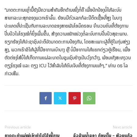
“ມາດຕະການເຫຼົ່ານີ້ຍັງມີຄວາມສໍາຄັນອີກດ້ານໜຶ່ງກໍ່ຄື ເພື່ອປົກປ້ອງບໍ່ໃຫ້ລະບົບ
ສາທາລະນະສຸກຂອງພວກເຮົາລົ້ນ. ຍ້ອນມີຕົວເລກກໍລະນີຕິດເຊື້ອທີ່ສູງ ໃນບາງ
ປະເທດທີ່ປະເຊີນກັບການລະບາດຂອງສາຍພັນໂອມິຄຣອນ ຈໍານວນຄົນທີ່ຕ້ອງການ
ປິ່ນປົວໃນໂຮງໝໍກໍ່ຍິ່ງເພີ່ມຂຶ້ນ, ສ້າງຄວາມໜັກໜ່ວງຕໍ່ລະບົບການປິ່ນປົວສຸຂະພາບ.
ຮຽກຮ້ອງໃຫ້ປະຊາຊົນປະຕິບັດມາດຕະການປ້ອງກັນ, ໂດຍສະເພາະຜູ້ທີ່ຢູ່ໃນກຸ່ມສ່ຽງ
ສູງ, ພວກເຮົາຂໍໃຫ້ຜູ້ທີ່ມີອາການເບົາບາງ ຫຼື ບໍ່ມີອາການໃຫ້ແຍກດ່ຽວຢູ່ເຮືອນ, ເພື່ອ
ຕັດຕ່ອງໂສ້ບໍ່ໃຫ້ເກີດການແຜ່ລະບາດໃນຊຸມຊົນຢ່າງເປັນວົງກວ້າງ, ພ້ອມທັງສະຫງວນ
ຕຽງໂຮງໝໍ ແລະ ຕຽງ ICU ໄວ້ສຳລັບໃຫ້ຄົນເຈັບທີ່ຕ້ອງການແທ້ໆ,” ທ່ານ ດຣ ໂລ
ກ່າວເສີມ.
Previous article
Next article
ຄາດຕະກຳແມ່ໝູ່ເອົາຄຳໄປໃຊ້ໜີ້ການ
ຂົວຂ້າມນ້ຳຂອງ ກ້ອນຕື່ນ – ຫ້ວຍແກ້ວ