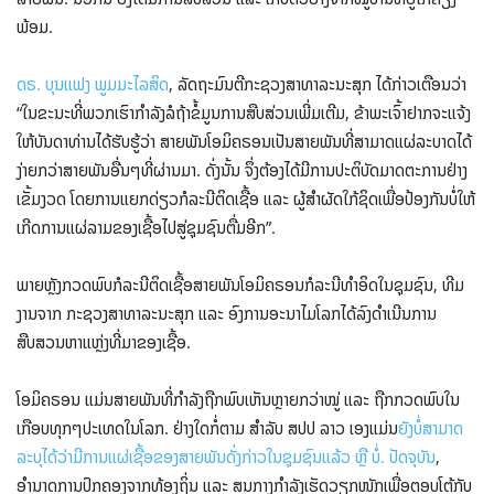
ພ້ອມ.
ດຣ. ບຸນແຟງ ພູມມະໄລສິດ
, ລັດຖະມົນຕີກະຊວງສາທາລະນະສຸກ ໄດ້ກ່າວເຕືອນວ່າ
“ໃນຂະນະທີ່ພວກເຮົາກໍາລັງລໍຖ້າຂໍ້ມູນການສືບສ່ວນເພີ່ມເຕີມ, ຂ້າພະເຈົ້າຢາກຈະແຈ້ງ
ໃຫ້ບັນດາທ່ານໄດ້ຮັບຮູ້ວ່າ ສາຍພັນໂອມິຄຣອນເປັນສາຍພັນທີ່ສາມາດແຜ່ລະບາດໄດ້
ງ່າຍກວ່າສາຍພັນອື່ນໆທີ່ຜ່ານມາ. ດັ່ງນັ້ນ ຈຶ່ງຕ້ອງໄດ້ມີການປະຕິບັດມາດຕະການຢ່າງ
ເຂັ້ມງວດ ໂດຍການແຍກດ່ຽວກໍລະນີຕິດເຊື້ອ ແລະ ຜູ້ສໍາຜັດໃກ້ຊິດເພື່ອປ້ອງກັນບໍ່ໃຫ້
ເກີດການແຜ່ລາມຂອງເຊື້ອໄປສູ່ຊຸມຊົນຕື່ມອີກ”.
ພາຍຫຼັງກວດພົບກໍລະນີຕິດເຊື້ອສາຍພັນໂອມິຄຣອນກໍລະນີທຳອິດໃນຊຸມຊົນ, ທີມ
ງານຈາກ ກະຊວງສາທາລະນະສຸກ ແລະ ອົງການອະນາໄມໂລກໄດ້ລົງດຳເນີນການ
ສືບສວນຫາແຫຼ່ງທີ່ມາຂອງເຊື້ອ.
ໂອມິຄຣອນ ແມ່ນສາຍພັນທີ່ກໍາລັງຖືກພົບເຫັນຫຼາຍກວ່າໝູ່ ແລະ ຖືກກວດພົບໃນ
ເກືອບທຸກໆປະເທດໃນໂລກ. ຢ່າງໃດກໍ່ຕາມ ສໍາລັບ ສປປ ລາວ ເອງແມ່ນ
ຍັງ​ບໍ່ສາມາດ
ລະບຸໄດ້ວ່າມີການແຜ່ເຊື້ອຂອງສາຍພັນດັ່ງກ່າວໃນຊຸມຊົນແລ້ວ ຫຼື ບໍ່. ປັດຈຸ​ບັນ
,
ອຳນາດ​ການ​ປົກຄອງ​ຈາກທ້ອງ​ຖິ່ນ ​ແລະ ສູນ​ກາງ​ກໍາລັງເຮັດວຽກໜັກເພື່ອຕອບໂຕ້ກັບ​