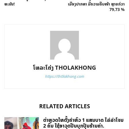
ພະນັນ!
ເມືອງປາກທາ ມີຄວາມຄືບໜ້າ ຫຼາຍກ່ວາ
79,73 %
ໂທລະໂຄ່ງ THOLAKHONG
https://th0lakhong.com
RELATED ARTICLES
ຕຳຫຼວດໄທຕັ້ງຄ່າຫົວ 1 ແສນບາດ ໄລ່ລ່າໂຈນ
2 ຄົນ ໃຊ້ອາວຸດປືນບຸກປຸ້ນຮ້ານຄຳ.