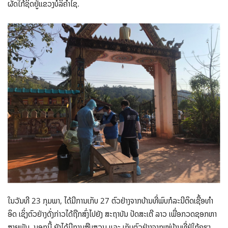
ຜັດໃກ້ຊິດຢູ່ແຂວງບໍລິຄຳໄຊ.
ໃນວັນ​ທີ 23 ກຸມພາ, ​ໄດ້ມີການ​ເກັບ​ 27 ຕົວຢ່າງຈາກ​ບ້ານ​ທີ່ພົບ​ກໍລະນີ​ຕິດເຊື້ອທໍາ
ອິດ ເຊິ່ງຕົວຢ່າງດັ່ງກ່າວໄດ້ຖືກສົ່ງໄປຍັງ ສະຖາບັນ ປັດສະເຕີ ລາວ ເພື່ອກວດຊອກຫາ
ສາຍພັນ. ນອກນີ້ ຍັງໄດ້ມີການສືບສວນ ແລະ ເກັບຕົວຢ່າງຈາກໝູ່ບ້ານທີ່ຢູ່ໃກ້ຄຽງ