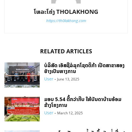
ໂທລະໂຄ່ງ THOLAKHONG
https://th0lakhong.com
RELATED ARTICLES
ບໍລິສັດ ເອັສຊີລໍລຸກໂຊຕຕິກ້າ ເປີດສາຂາສອງ
ຢ່າງເປັນທາງການ
User
-
June 13, 2025
ມອບ 5.54 ຕື້ກວ່າກີບ ໃຫ້ບັນດາບ້ານອ້ອມ
ຂ້າງໂຄງການ
User
-
March 12, 2025