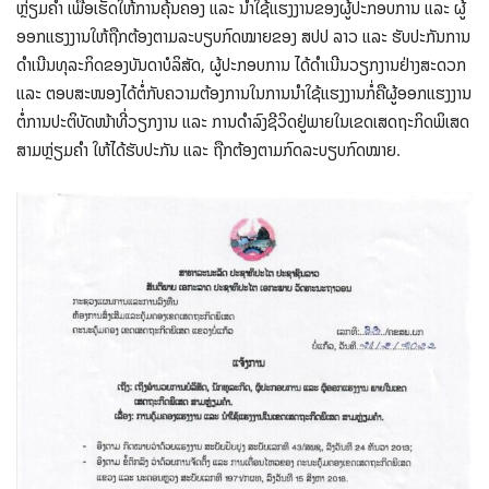
ຫຼ່ຽມຄຳ ເພື່ອເຮັດໃຫ້ການຄຸ້ນຄອງ ແລະ ນຳໃຊ້ແຮງງານຂອງຜູ້ປະກອບການ ແລະ ຜູ້
ອອກແຮງງານໃຫ້ຖືກຕ້ອງຕາມລະບຽບກົດໝາຍຂອງ ສປປ ລາວ ແລະ ຮັບປະກັນການ
ດຳເນີນທຸລະກິດຂອງບັນດາບໍລິສັດ, ຜູ້ປະກອບການ ໄດ້ດຳເນີນວຽກງານຢ່າງສະດວກ
ແລະ ຕອບສະໜອງໄດ້ຕໍ່ກັບຄວາມຕ້ອງການໃນການນຳໃຊ້ແຮງງານກໍ່ຄືຜູ້ອອກແຮງງານ
ຕໍ່ການປະຕິບັດໜ້າທີ່ວຽກງານ ແລະ ການດຳລົງຊີວິດຢູ່ພາຍໃນເຂດເສດຖະກິດພິເສດ
ສາມຫຼ່ຽມຄຳ ໃຫ້ໄດ້ຮັບປະກັນ ແລະ ຖືກຕ້ອງຕາມກົດລະບຽບກົດໝາຍ.