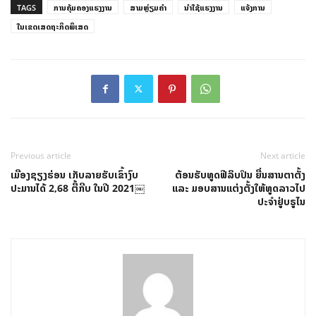
TAGS
ການຄຸ້ມຄອງແຮງງານ
ສາມຫຼ່ຽມຄຳ
ນຳໃຊ້ແຮງງານ
ແຈ້ງການ
ໃນເຂດເສດຖະກິດພິເສດ
Previous article
Next article
ເມືອງຊຽງຮ່ອນ ເກັບລາຍຮັບເຂົ້າງົບ
ຕ້ອນຮັບທູດຟີລິບປິນ ຍື່ນສານຕາຕັ້ງ
ປະມານໄດ້ 2,68 ຕື້ກີບ ໃນປີ 2021￼
ແລະ ມອບສານແຕ່ງຕັ້ງໃຫ້ທູດລາວໄປ
ປະຈຳຢູ່ບຣູໄນ