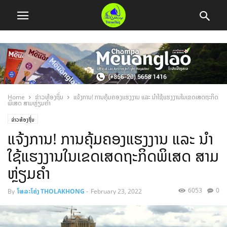
Home
ຂ່າວທ້ອງຖິ່ນ
ແຈ້ງການ! ການຄຸ້ມຄອງແຮງງານ ແລະ ນຳໃຊ້ແຮງງານໃນເຂດເສດຖະກິດ
ພິເສດ ສາມຫຼ່ຽມຄຳ
ຂ່າວທ້ອງຖິ່ນ
ແຈ້ງການ! ການຄຸ້ມຄອງແຮງງານ ແລະ ນຳ
ໃຊ້ແຮງງານໃນເຂດເສດຖະກິດພິເສດ ສາມ
ຫຼ່ຽມຄຳ
6053
0
By
ໂທລະໂຄ່ງ THOLAKHONG
-
February 23, 2022