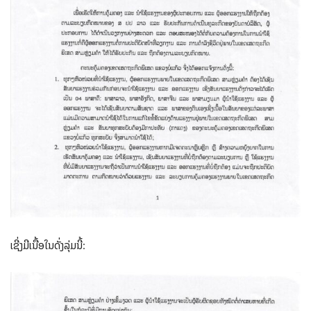
ເຊີ່ງມີເນື້ອໃນດັ່ງລຸ່ມນີ້: