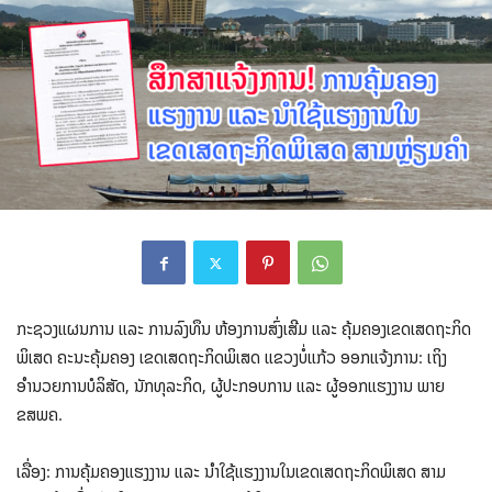
ກະຊວງແຜນການ ແລະ ການລົງທຶນ ຫ້ອງການສົ່ງເສີມ ແລະ ຄຸ້ມຄອງເຂດເສດຖະກິດ
ພິເສດ ຄະນະຄຸ້ມຄອງ ເຂດເສດຖະກິດພິເສດ ແຂວງບໍ່ແກ້ວ ອອກແຈ້ງການ: ເຖິງ
ອຳນວຍການບໍລິສັດ, ນັກທຸລະກິດ, ຜູ້ປະກອບການ ແລະ ຜູ້ອອກແຮງງານ ພາຍ
ຂສພຄ.
ເລື່ອງ: ການຄຸ້ມຄອງແຮງງານ ແລະ ນຳໃຊ້ແຮງງານໃນເຂດເສດຖະກິດພິເສດ ສາມ