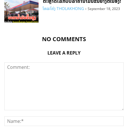
ຕະຫຼາດໂລກປັບລາຄານ້ຳມັນຂຶ້ນຢ່າງຕໍ່ເນື່ອງ!
ໂທລະໂຄ່ງ THOLAKHONG
-
September 18, 2023
NO COMMENTS
LEAVE A REPLY