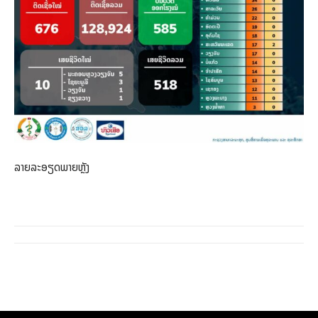
ລາຍລະອຽດພາຍຫຼັງ