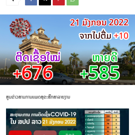
ສູນຂ່າວສານການແພດສຸຂະສຶກສາລາຍງານ