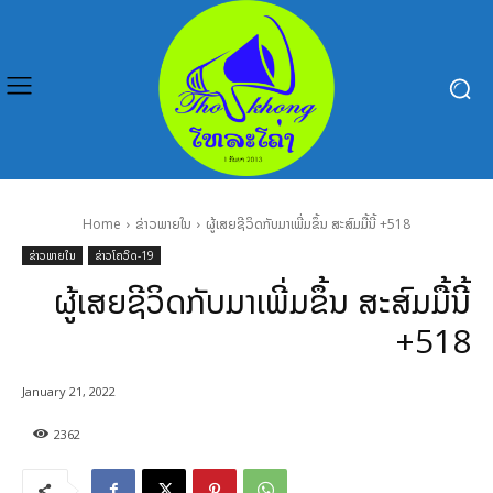
Home
ຂ່າວພາຍໃນ
ຜູ້ເສຍຊີວິດກັບມາເພີ່ມຂຶ້ນ ສະສົມມື້ນີ້ +518
ຂ່າວພາຍໃນ
ຂ່າວໂຄວິດ-19
ຜູ້ເສຍຊີວິດກັບມາເພີ່ມຂຶ້ນ ສະສົມມື້ນີ້
+518
January 21, 2022
2362