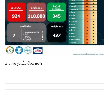
ລາຍລະອຽດເພີ່ມເຕີມພາຍຫຼັງ