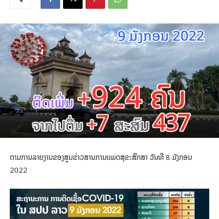
ຕາມການລາຍງານຂອງສູນຂ່າວສານການແພດສຸຂະສຶກສາ ວັນທີ 8 ມັງກອນ
2022