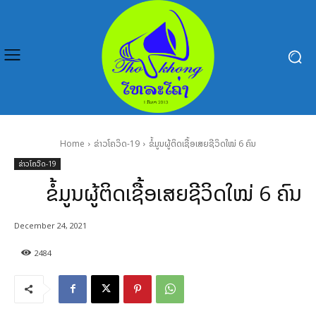
Home
ຂ່າວໂຄວິດ-19
ຂໍ້ມູນຜູ້ຕິດເຊື້ອເສຍຊີວິດໃໝ່ 6 ຄົນ
ຂ່າວໂຄວິດ-19
ຂໍ້ມູນຜູ້ຕິດເຊື້ອເສຍຊີວິດໃໝ່ 6 ຄົນ
December 24, 2021
2484