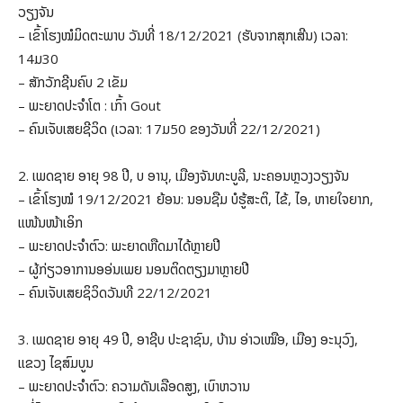
ວຽງຈັນ
– ເຂົ້າໂຮງໝໍມິດຕະພາບ ວັນທີ່ 18/12/2021 (ຮັບຈາກສຸກເສີນ) ເວລາ:
14ມ30
– ສັກວັກຊີນຄົບ 2 ເຂັມ
– ພະຍາດປະຈຳໂຕ : ເກົ້າ Gout
– ຄົນເຈັບເສຍຊີວິດ (ເວລາ: 17ມ50 ຂອງວັນທີ່ 22/12/2021)
2. ເພດຊາຍ ອາຍຸ 98 ປີ, ບ ອານຸ, ເມືອງຈັນທະບູລີ, ນະຄອນຫຼວງວຽງຈັນ
– ເຂົ້າໂຮງໝໍ 19/12/2021 ຍ້ອນ: ນອນຊືມ ບໍຮູ້ສະຕິ, ໄຂ້, ໄອ, ຫາຍໃຈຍາກ,
ແໜ້ນໜ້າເອິກ
– ພະຍາດປະຈຳຕົວ: ພະຍາດຫືດມາໄດ້ຫຼາຍປີ
– ຜູ້ກ່ຽວອາການອອ່ນເພຍ ນອນຕິດຕຽງມາຫຼາຍປີ
– ຄົນເຈັບເສຍຊິວິດວັນທີ 22/12/2021
3. ເພດຊາຍ ອາຍຸ 49 ປີ, ອາຊີບ ປະຊາຊົນ, ບ້ານ ອ່າວເໝືອ, ເມືອງ ອະນຸວົງ,
ແຂວງ ໄຊສົມບູນ
– ພະຍາດປະຈຳຕົວ: ຄວາມດັນເລືອດສູງ, ເບົາຫວານ