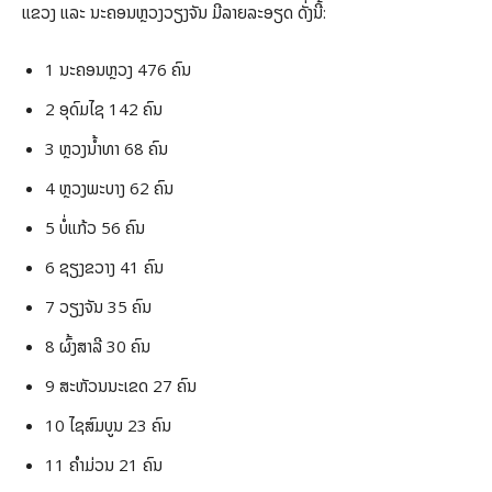
ແຂວງ ແລະ ນະຄອນຫຼວງວຽງຈັນ ມີລາຍລະອຽດ ດັ່ງນີ້:
1 ນະຄອນຫຼວງ 476 ຄົນ
2 ອຸດົມໄຊ 142 ຄົນ
3 ຫຼວງນໍ້າທາ 68 ຄົນ
4 ຫຼວງພະບາງ 62 ຄົນ
5 ບໍ່ແກ້ວ 56 ຄົນ
6 ຊຽງຂວາງ 41 ຄົນ
7 ວຽງຈັນ 35 ຄົນ
8 ຜົ້ງສາລີ 30 ຄົນ
9 ສະຫັວນນະເຂດ 27 ຄົນ
10 ໄຊສົມບູນ 23 ຄົນ
11 ຄໍາມ່ວນ 21 ຄົນ