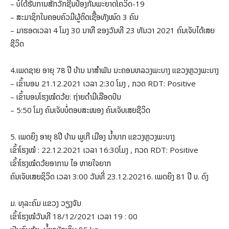
– ບໍ່ໄດ້ຮັບການສັກວັກຊີນປ້ອງກັນພະຍາດໂຄວິດ-19
– ສະມາຊິກໃນຄອບຄົວມີຜູ້ຕິດເຊື້ອທັງໜົດ 3 ຄົນ
– ມາຮອດເວລາ 4 ໂມງ 30 ນາທີ ຂອງວັນທີ 23 ທັນວາ 2021 ຄົນເຈັບໄດ້ເສຍ
ຊີວິດ
4.ເພດຊາຍ ອາຍຸ 78 ປີ ບ້ານ ນາສຳພັນ ນະຄອນຫລວງພະບາງ ແຂວງຫຼວງພະບາງ
– ເຂົ້ານອນ 21.12.2021 ເວລາ 2:30 ໂມງ , ກວດ RDT: Positive
– ເຂົ້ານອນໂຮງໝໍດວ້ຍ: ຖ່າຍດຳມີເລືອດປົນ
– 5:50 ໂມງ ຄົນເຈັບບໍ່ຕອບສະໜອງ ຄົນເຈັບເສຍຊີວິດ
5. ເພດຍິງ ອາຍຸ 8ປີ ບ້ານ ພູເກີ ເມືອງ ນ້ຳບາກ ແຂວງຫຼວງພະບາງ
ເຂົ້າໂຮງໝໍ : 22.12.2021 ເວລາ 16:30ໂມງ , ກວດ RDT: Positive
ເຂົ້າໂຮງໝໍດວ້ຍອາການ ໄອ ຫາຍໃຈຍາກ
ຄົນເຈັບເສຍຊິວິດ ເວລາ 3:00 ວັນທີ່ 23.12.20216. ເພດຍິງ 81 ປີ ບ. ດົງ
ມ. ທຸລະຄົມ ແຂວງ ວຽງຈັນ
ເຂົ້າໂຮງໝໍວັນທີ 18/12/2021 ເວລາ 19 : 00