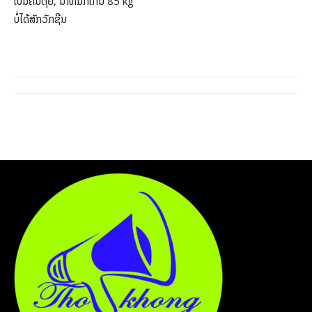
ເປັນຄົນຕຸ້ຍ, ນ້ຳຫມັກເກິນ 85 kg
ບໍ່ໄດ້ສັກວັກຊີນ