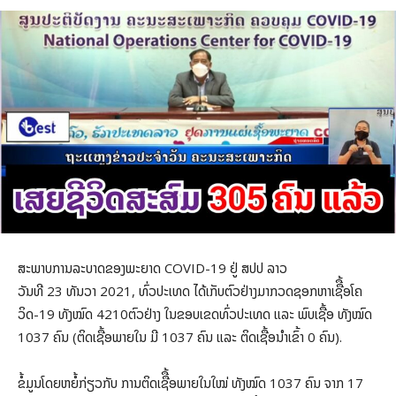
ສະພາບການລະບາດຂອງພະຍາດ COVID-19 ຢູ່ ສປປ ລາວ
ວັນທີ 23 ທັນວາ 2021, ທົ່ວປະເທດ ໄດ້ເກັບຕົວຢ່າງມາກວດຊອກຫາເຊືື້ອໂຄ
ວິດ-19 ທັງໝົດ 4210ຕົວຢ່າງ ໃນຂອບເຂດທົ່ວປະເທດ ແລະ ພົບເຊື້ອ ທັງໝົດ
1037 ຄົນ (ຕິດເຊື້ອພາຍໃນ ມີ 1037 ຄົນ ແລະ ຕິດເຊື້ອນໍາເຂົ້າ 0 ຄົນ).
ຂໍ້ມູນໂດຍຫຍໍ້ກ່ຽວກັບ ການຕິດເຊືື້ອພາຍໃນໃໝ່ ທັງໝົດ 1037 ຄົນ ຈາກ 17