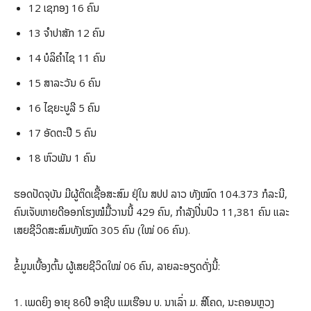
12 ເຊກອງ 16 ຄົນ
13 ຈໍາປາສັກ 12 ຄົນ
14 ບໍລິຄໍາໄຊ 11 ຄົນ
15 ສາລະວັນ 6 ຄົນ
16 ໄຊຍະບູລີ 5 ຄົນ
17 ອັດຕະປື 5 ຄົນ
18 ຫົວພັນ 1 ຄົນ
ຮອດປັດຈຸບັນ ມີຜູ້ຕິດເຊື້ອສະສົມ ຢຸ່ໃນ ສປປ ລາວ ທັງໝົດ 104.373 ກໍລະນີ,
ຄົນເຈັບຫາຍດີອອກໂຮງໝໍມື້ວານນີ້ 429 ຄົນ, ກໍາລັງປິ່ນປົວ 11,381 ຄົນ ແລະ
ເສຍຊີວິດສະສົມທັງໝົດ 305 ຄົນ (ໃໝ່ 06 ຄົນ).
ຂໍ້ມູນເບື້ອງຕົ້ນ ຜູ້ເສຍຊີວິດໃໝ່ 06 ຄົນ, ລາຍລະອຽດດັ່ງນີ້:
1. ເພດຍິງ ອາຍຸ 86ປີ ອາຊີບ ແມເຮືອນ ບ. ນາເລົ່າ ມ. ສີໂຄດ, ນະຄອນຫຼວງ