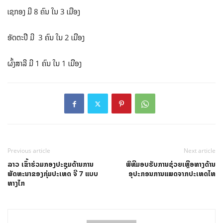
ເຊກອງ ມີ 8 ຄົນ ໃນ 3​ ເມືອງ
ອັດຕະປື ມີ 3 ຄົນ ໃນ 2​ ເມືອງ
ຜົ້ງສາລີ ມີ 1 ຄົນ ໃນ 1​ ເມືອງ
Previous article
Next article
ລາວ ເຂົ້າຮ່ວມກອງປະຊຸມດ້ານການ
ພິທີມອບຮັບການຊ່ວຍເຫຼືອທາງດ້ານ
ພັດທະນາຂອງກຸ່ມປະເທດ ຈີ 7 ແບບ
ອຸປະກອນການແພດຈາກປະເທດໄທ
ທາງໄກ