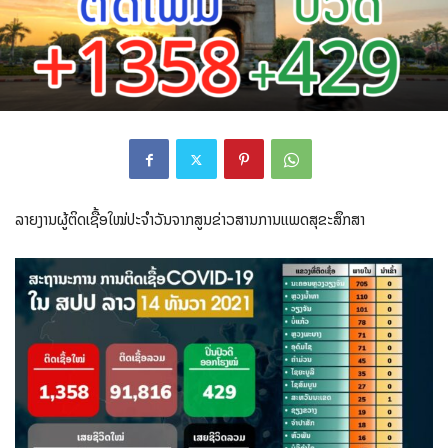
ລາຍງານຜູ້ຕິດເຊື້ອໃໝ່ປະຈຳວັນຈາກສູນຂ່າວສານການແພດສຸຂະສຶກສາ