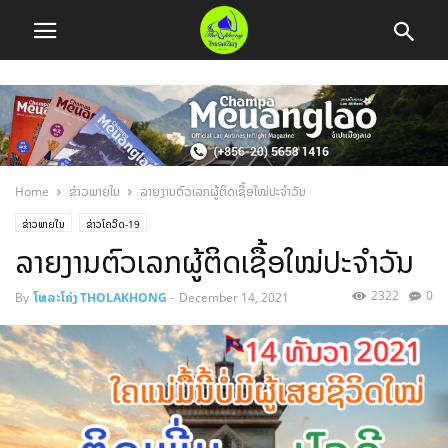
Home
ຂ່າວພາຍໃນ
ລາຍງານຕົວເລກຜູ້ຕິດເຊື້ອໃໝ່ປະຈຳວັນ
ຂ່າວພາຍໃນ
ຂ່າວໂຄວິດ-19
ລາຍງານຕົວເລກຜູ້ຕິດເຊື້ອໃໝ່ປະຈຳວັນ
2322
0
By
ໂທລະໂຄ່ງ THOLAKHONG
-
December 14, 2021