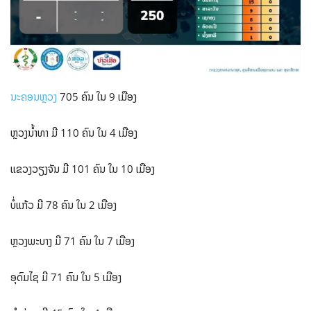
ນະຄອນຫຼວງ
705 ຄົນ ໃນ 9 ເມືອງ
ຫຼວງນໍ້າທາ ມີ 110 ຄົນ ໃນ ​4 ເມືອງ
ແຂວງວຽງຈັນ ມີ 101 ຄົນ ໃນ 10​ ເມືອງ
ບໍ່ແກ້ວ ມີ 78 ຄົນ ໃນ 2​ ເມືອງ
ຫຼວງພະບາງ ມີ 71 ຄົນ ໃນ 7​ ເມືອງ
ອຸດົມໄຊ ມີ 71 ຄົນ ໃນ 5​ ເມືອງ