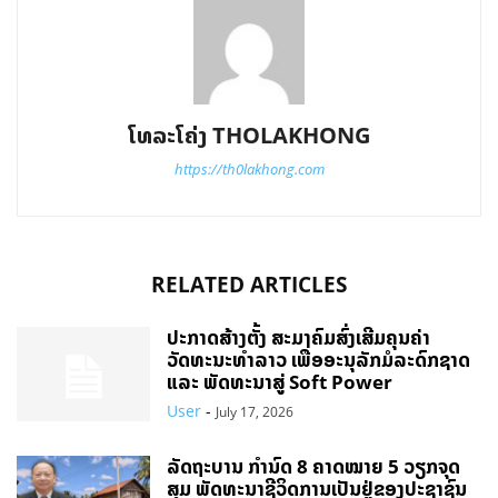
ໂທລະໂຄ່ງ THOLAKHONG
https://th0lakhong.com
RELATED ARTICLES
ປະກາດສ້າງຕັ້ງ ສະມາຄົມສົ່ງເສີມຄຸນຄ່າ
ວັດທະນະທຳລາວ ເພື່ອອະນຸລັກມໍລະດົກຊາດ
ແລະ ພັດທະນາສູ່ Soft Power
User
-
July 17, 2026
ລັດຖະບານ ກຳນົດ 8 ຄາດໝາຍ 5 ວຽກຈຸດ
ສຸມ ພັດທະນາຊີວິດການເປັນຢູ່ຂອງປະຊາຊົນ