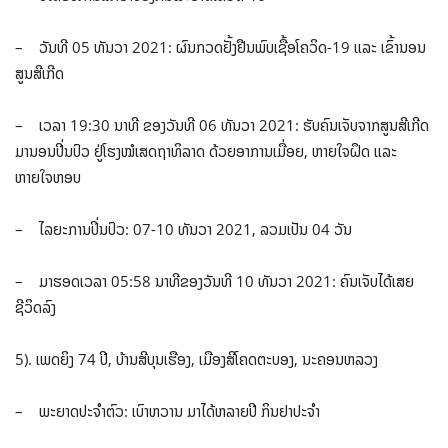
– ວັນທີ 05 ທັນວາ 2021: ຜົນກວດຢັ້ງຢືນພົບເຊື້ອໂຄວິດ-19 ແລະ ເຂົ້ານອນ
ສູນສີເກີດ
– ເວລາ 19:30 ນາທີ ຂອງວັນທີ 06 ທັນວາ 2021: ຮັບຄົນເຈັບຈາກສູນສີເກີດ
ມານອນປີ່ນປົວ ຢູ່ໂຮງໝໍເສດຖາທິລາດ ດ້ວຍອາການເມື່ອຍ, ຫາຍໃຈຝຶດ ແລະ
ຫາຍໃຈຫອບ
– ໄລຍະການປິ່ນປົວ: 07-10 ທັນວາ 2021, ລວມເປັນ 04 ວັນ
– ມາຮອດເວລາ 05:58 ນາທີຂອງວັນທີ 10 ທັນວາ 2021: ຄົນເຈັບໄດ້ເສຍ
ຊີວິດລົງ
5). ເພດຍິງ 74 ປີ, ບ້ານສີບຸນເຮືອງ, ເມືອງສີໂຄດຕະບອງ, ນະຄອນຫລວງ
– ພະຍາດປະຈໍາຕົວ: ເບົາຫວານ ມາໄດ້ຫລາຍປີ ກິນຢາປະຈໍາ