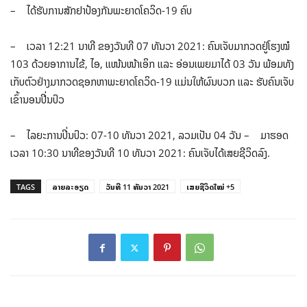
– ໄດ້ຮັບການສັກຢາປ້ອງກັນພະຍາດໂຄວິດ-19 ຄົບ
– ເວລາ 12:21 ນາທີ ຂອງວັນທີ 07 ທັນວາ 2021: ຄົນເຈັບມາກວດຢູ່ໂຮງໝໍ
103 ດ້ວຍອາການໄຂ້, ໄອ, ແໜ້ນໜ້າເອິກ ແລະ ອ່ອນເພຍມາໄດ້ 03 ວັນ ພ້ອມທັງ
ເກັບຕົວຢ່າງມາກວດຊອກຫາພະຍາດໂຄວິດ-19 ແມ່ນໃຫ້ຜົນບວກ ແລະ ຮັບຄົນເຈັບ
ເຂົ້ານອນປີ່ນປົວ
– ໄລຍະການປິ່ນປົວ: 07-10 ທັນວາ 2021, ລວມເປັນ 04 ວັນ – ມາຮອດ
ເວລາ 10:30 ນາທີຂອງວັນທີ 10 ທັນວາ 2021: ຄົນເຈັບໄດ້ເສຍຊີວິດລົງ.
TAGS
ລາຍລະອຽດ
ວັນທີ 11 ທັນວາ 2021
ເສຍຊີວິດໃໝ່ +5