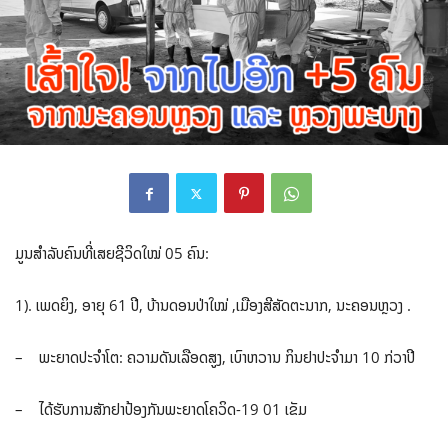
ມູນສຳລັບຄົນທີ່ເສຍຊີວິດໃໝ່ 05 ຄົນ:
1). ເພດຍິງ, ອາຍຸ 61 ປີ, ບ້ານດອນປ່າໃໝ່ ,ເມືອງສີສັດຕະນາກ, ນະຄອນຫຼວງ .
– ພະຍາດປະຈຳໂຕ: ຄວາມດັນເລືອດສູງ, ເບົາຫວານ ກິນຢາປະຈຳມາ 10 ກ່ວາປີ
– ໄດ້ຮັບການສັກຢາປ້ອງກັນພະຍາດໂຄວິດ-19 01 ເຂັມ