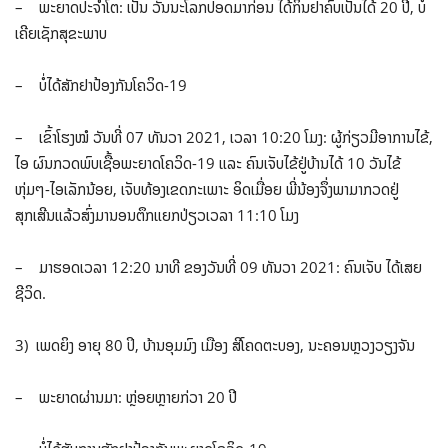
– ພະຍາດປະຈຳໂຕ: ເປັນ ວັນນະໂລກປອດມາກ່ອນ ໄດ້ກິນຢາຄົບເປັນໄດ້ 20 ປີ, ບໍ່
ເຄີຍເຊັກສຸຂະພາບ
– ບໍ່ໄດ້ສັກຢາປ້ອງກັນໂຄວິດ-19
– ເຂົ້າໂຮງໝໍ ວັນທີ່ 07 ທັນວາ 2021, ເວລາ 10:20 ໂມງ: ຜູ້ກ່ຽວມີອາການໄຂ້,
ໄອ ຜົນກວດພົບເຊື້ອພະຍາດໂຄວິດ-19 ແລະ ຄົນເຈັບໄຂ້ຢູ່ບ້ານໄດ້ 10 ວັນໄຂ້
ຫຸ່ມໆ-ໄອເລັກນ້ອຍ, ເຈັບທ້ອງເຂດກະເພາະ ອິດເມື່ອຍ ພີ່ນ້ອງຈຶ່ງພາມາກວດຢູ່
ສຸກເສີນແລ້ວສົ່ງມານອນຕຶກແຍກປ່ຽວເວລາ 11:10 ໂມງ
– ມາຮອດເວລາ 12:20 ນາທີ ຂອງວັນທີ່ 09 ທັນວາ 2021: ຄົນເຈັບ ໄດ້ເສຍ
ຊີວິດ.
3) ເພດຍິງ ອາຍຸ 80 ປິ, ບ້ານອຸມມົງ ເມືອງ ສີໂຄດຕະບອງ, ນະຄອນຫຼວງວຽງຈັນ
– ພະຍາດຜ່ານມາ: ຫຼ່ອຍຫຼາຍກ່ວາ 20 ປີ