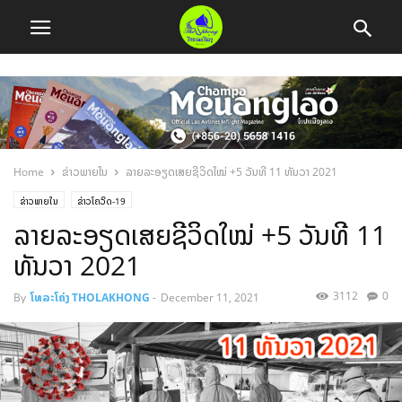
Home
ຂ່າວພາຍໃນ
ລາຍລະອຽດເສຍຊີວິດໃໝ່ +5 ວັນທີ 11 ທັນວາ 2021
ຂ່າວພາຍໃນ
ຂ່າວໂຄວິດ-19
ລາຍລະອຽດເສຍຊີວິດໃໝ່ +5 ວັນທີ 11
ທັນວາ 2021
3112
0
By
ໂທລະໂຄ່ງ THOLAKHONG
-
December 11, 2021