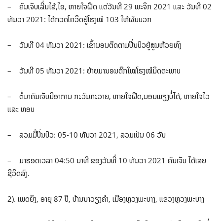
– ຄົນເຈັບເລີ່ມໄຂ້,ໄອ, ຫາຍໃຈຝືດ ແຕ່ວັນທີ 29 ພະຈິກ 2021 ແລະ ວັນທີ 02
ທັນວາ 2021: ໄດ້ກວດໂຄວິດຢູ່ໂຮງໝໍ 103 ໃຫ້ຜົນບວກ
– ວັນທີ 04 ທັນວາ 2021: ເຂົ້ານອນຕິດຕາມປີ່ນປົວຢູ່ສູນຫ້ວຍຫົງ
– ວັນທີ 05 ທັນວາ 2021: ຍ້າຍມານອນຕຶກໃໝ່ໂຮງໝໍມິດຕະພາບ
– ຕໍ່ມາຄົນເຈັບມີອາການ ກະວົນກະວາຍ, ຫາຍໃຈຝືດ,ນອນພຽງບໍ່ໄດ້, ຫາຍໃຈໄວ
ແລະ ຫອບ
– ລວມມື້ປິ່ນປົວ: 05-10 ທັນວາ 2021, ລວມເປັນ 06 ວັນ
– ມາຮອດເວລາ 04:50 ນາທີ ຂອງວັນທີ່ 10 ທັນວາ 2021 ຄົນເຈັບ ໄດ້ເສຍ
ຊີວິດລົງ.
2). ເພດຍິງ, ອາຍຸ 87 ປີ, ບ້ານນາວຽງຄຳ, ເມືອງຫຼວງພະບາງ, ແຂວງຫຼວງພະບາງ