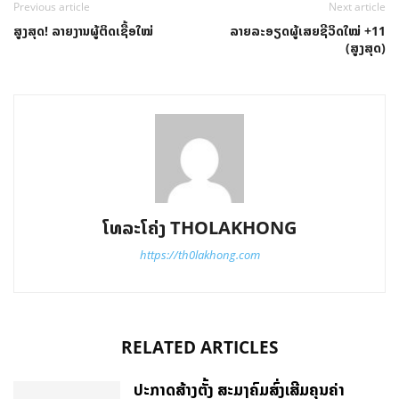
Previous article
Next article
ສູງສຸດ! ລາຍງານຜູ້ຕິດເຊື້ອໃໝ່
ລາຍລະອຽດຜູ້ເສຍຊີວິດໃໝ່ +11
(ສູງສຸດ)
ໂທລະໂຄ່ງ THOLAKHONG
https://th0lakhong.com
RELATED ARTICLES
ປະກາດສ້າງຕັ້ງ ສະມາຄົມສົ່ງເສີມຄຸນຄ່າ