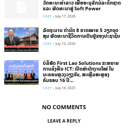
ວັດທະນະທຳລາວ ເພື່ອອະນຸລັກມໍລະດົກຊາດ
ແລະ ພັດທະນາສູ່ Soft Power
User
-
July 17, 2026
ລັດຖະບານ ກຳນົດ 8 ຄາດໝາຍ 5 ວຽກຈຸດ
ສຸມ ພັດທະນາຊີວິດການເປັນຢູ່ຂອງປະຊາຊົນ
User
-
July 10, 2026
ບໍລິສັດ First Lao Solutions ຂະຫຍາຍ
ການລົງທຶນ ICT: ເປີດສຳນັກງານໃໝ່ ໃນ
ນະຄອນຫຼວງວຽງຈັນ, ສະເຫຼີມສະຫຼອງ
ຄົບຮອບ 16 ປີ...
User
-
July 16, 2025
NO COMMENTS
LEAVE A REPLY