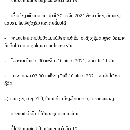
– ບໍ່ໄດ້ຮັບການສັກຢາປ້ອງກັນພະຍາດໂຄວິດ-19
– ເຂົ້າມາໂຮງໝໍມິດຕະພາບ ວັນທີ່ 30 ພະຈິກ 2021 ຍ້ອນ ເມື່ອຍ, ອ່ອນແຮງ
ແຂນຂາ, ຄົນເຈັບງ້ວງຊຶມ ແລະ ກິນດື່ມບໍ່ໄດ້
– ສະພາບໄລຍະການປິ່ນປົວແມ່ນບໍ່ມີອາການດີຂື້ນ ສະຕິງ້ວງຊືມຕະຫຼອດ ບໍ່ສາມາດ
ກິນດື່ມໄດ້ ອາການຊຸດໂຊມລົງຫຼາຍໃນແຕ່ລະວັນ.
– ໄລຍະການປິ່ນປົວ: 30 ພະຈິກ -10 ທັນວາ 2021, ລວມເປັນ 11 ວັນ
– ມາຮອດເວລາ 03:30 ນາທີຂອງວັນທີ 10 ທັນວາ 2021: ຄົນເຈັບໄດ້ເສຍ
ຊີວິດ
4). ເພດຊາຍ, ອາຍຸ 91 ປີ, ບ້ານນາຄໍາ, ເມືອງສີໂຄດຕະບອງ, ນະຄອນຫລວງ
– ພະຍາດປະຈໍາຕົວ: ບໍ່ໄດ້ກວດສຸຂະພາບມາກ່ອນ
– ບໍ່ໄດ້ຮັບການສັກຢາປ້ອງກັນພະຍາດໂຄວິດ-19