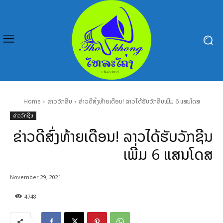
Home
ຂ່າວວັກຊີນ
ຂ່າວດີສົ່ງທ້າຍເດືອນ! ລາວໄດ້ຮັບວັກຊີນເພີ່ມ 6 ແສນໂດສ
ຂ່າວວັກຊີນ
ຂ່າວດີສົ່ງທ້າຍເດືອນ! ລາວໄດ້ຮັບວັກຊີນ
ເພີ່ມ 6 ແສນໂດສ
November 29, 2021
4748