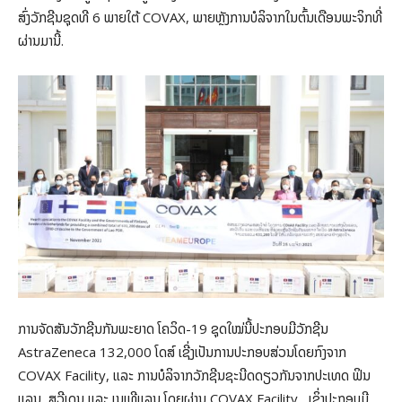
ສົ່ງວັກຊີນຊຸດທີ 6 ພາຍໃຕ້ COVAX, ພາຍຫຼັງການບໍລິຈາກໃນຕົ້ນເດືອນພະຈິກທີ່
ຜ່ານມານີ້.
ການຈັດສັນວັກຊີນກັນພະຍາດ ໂຄວິດ-19 ຊຸດໃໝ່ນີ້​ປະກອບມີ​​ວັກຊີນ
AstraZeneca 132,000 ໂດສ໌ ເຊີ່ງເປັນການປະກອບສ່ວນໂດຍກົງຈາກ
COVAX Facility, ແລະ ການບໍລິຈາກວັກຊີນຊະນີດດຽວກັນຈາກປະເທດ ຟິນ
ແລນ, ສວີເດນ ແລະ ເນເທີແລນ ໂດຍຜ່ານ COVAX Facility, ເຊິ່ງປະກອບມີ