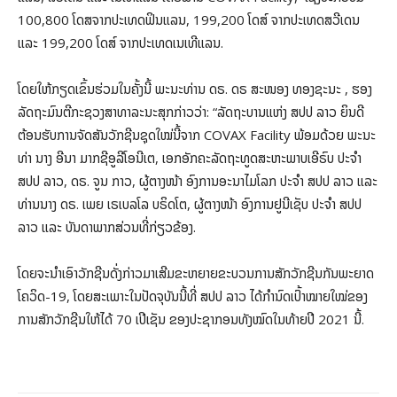
100,800 ໂດ
ສຈາກ​ປະເທດຟິນແລນ, 199,200 ໂດ​ສ໌ ​ຈາກປະເທດສວີເດນ
ແລະ 199,200 ໂດ​ສ໌ ຈາກປະເທດເນເທີແລນ.
ໂດຍໃຫ້ກຽດເຂົ້ນຮ່ວມໃນຄັ້ງນີ້ ພະນະທ່ານ​ ດຣ. ດຣ ສະໜອງ ທອງຊະນະ , ຮອງ
ລັດຖະມົນຕີກະຊວງສາທາລະນະສຸກກ່າວວ່າ: “ລັດຖະບານແຫ່ງ ສປປ ລາວ ຍິນດີ
ຕ້ອນຮັບການຈັດສັນວັກຊີນຊຸດໃໝ່ນີ້ຈາກ COVAX Facility ພ້ອມດ້ວຍ ພະ​ນະ
ທ່າ ນາງ​ ອີນາ ມາກຊີອູລີໂອນີເຕ,​ ເອກອັກຄະລັດຖະທູດສະຫະພາບເອີຣົບ ປະຈຳ
ສປປ ລາວ, ດຣ. ຈູນ ກາວ​, ​ຜູ້ຕາງໜ້າ ອົງການອະນາໄມໂລກ ປະຈໍາ ສປປ ລາວ ແລະ
ທ່ານນາງ ດຣ. ເພຍ ເຣເບລໂລ ບຣິດໂຕ, ຜູ້ຕາງໜ້າ ອົງການຢູນີເຊັບ ປະຈຳ ສປປ
ລາວ ແລະ ບັນດາພາກສ່ວນທີ່ກ່ຽວຂ້ອງ.
ໂດຍຈະນຳເອົາວັກຊີນດັ່ງກ່າວມາເສີມຂະຫຍາຍຂະບວນການ​ສັກ​ວັກຊີນ​ກັນພະຍາດ
ໂຄວິດ-19, ໂດຍສະເພາະໃນປັດຈຸບັນນີ້ທີ່ ສປປ ລາວ ໄດ້ກໍານົດເປົ້າໝາຍ​ໃໝ່​ຂອງ
ການສັກ​ວັກຊີນໃຫ້ໄດ້ 70 ເປີເຊັນ ຂອງປະຊາກອນທັງໝົດ​ໃນທ້າຍປີ 2021 ນີ້.