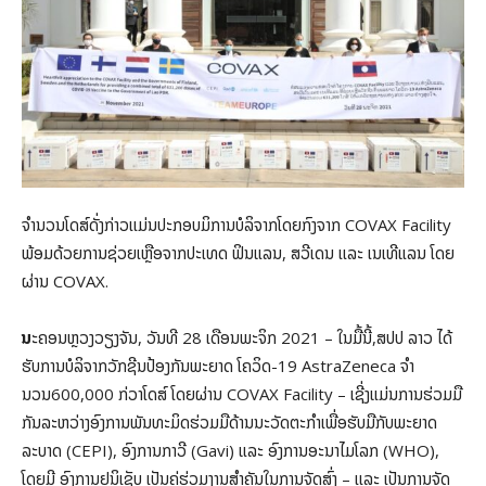
ຈຳນວນໂດສ໌
ດັ່ງກ່າວເເມ່ນປະກອບມິການບໍລິຈາກໂດຍກົງຈາກ COVAX Facility
ພ້ອມດ້ວຍການຊ່ວຍເຫຼືອຈາກປະເທດ ຟິນແລນ, ສວີເດນ ເເລະ ເນເທີແລນ ໂດຍ
ຜ່ານ COVAX.
ນ
ະຄອນຫຼວງວຽງຈັນ, ວັນທີ 28 ເດືອນພະຈິກ 2021 – ໃນມື້ນີ້,ສປປ ລາວ ໄດ້
ຮັບການບໍລິຈາກ​ວັກຊີນປ້ອງກັນພະຍາດ ໂຄວິດ-19 AstraZeneca ຈໍາ
ນວນ600,000 ກ່ວາໂດສ໌​ ໂດຍຜ່ານ COVAX Facility – ເຊີ່ງແມ່ນ​ການຮ່ວມມື
ກັນລະຫວ່າງອົງການພັນທະມິດຮ່ວມມືດ້ານນະວັດຕະກໍາເພື່ອຮັບມືກັບພະຍາດ
ລະບາດ (CEPI), ອົງການກາວີ (Gavi) ແລະ ອົງການອະນາໄມໂລກ (WHO),
ໂດຍມີ ອົງການຢູນິເຊັບ ເປັນຄູ່ຮ່ວມງານສຳຄັນໃນການຈັດສົ່ງ
– ເເລະ ເປັນການຈັດ