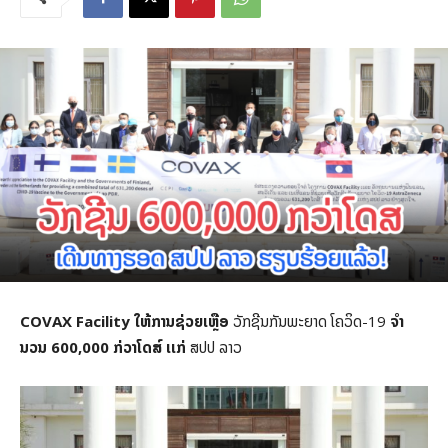
COVAX Facility ໃຫ້ການຊ່ວຍເຫຼືອ
ວັກຊີນກັນພະຍາດ ໂຄວິດ-19
ຈໍາ
ນວນ 600,000 ກ່ວາໂດສ໌​ ເເກ່
ສປປ ລາວ