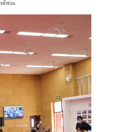
ຂົ້າຮ່ວມ.