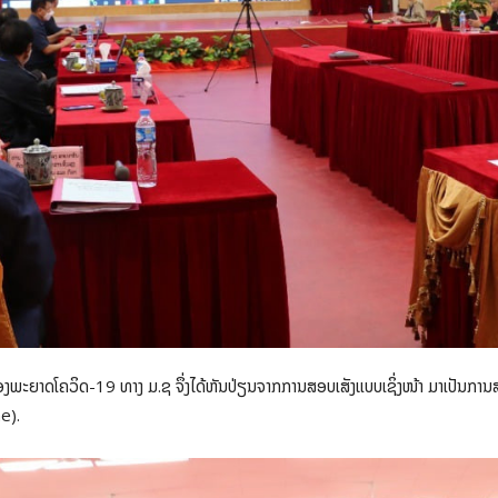
ງພະຍາດໂຄວິດ-19 ທາງ ມ.ຊ ຈຶ່ງໄດ້ຫັນປ່ຽນຈາກການສອບເສັງແບບເຊິ່ງໜ້າ ມາເປັນກ
e).