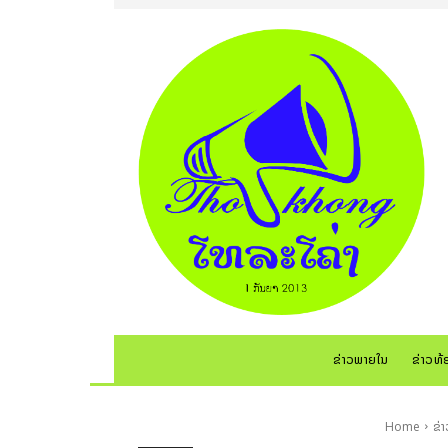
ຂ່າວພາຍໃນ
ຂ່າວທ້
Home
ຂ່