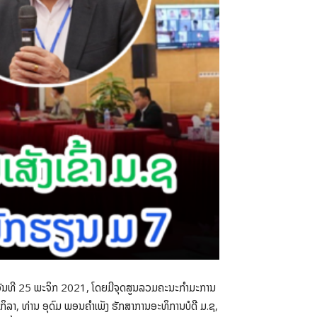
ນວັນທີ 25 ພະຈິກ 2021, ໂດຍມີຈຸດສູນລວມຄະນະກຳມະການ
ິລາ, ທ່ານ ອຸດົມ ພອນຄຳເພັງ ຮັກສາການອະທິການບໍດີ ມ.ຊ,