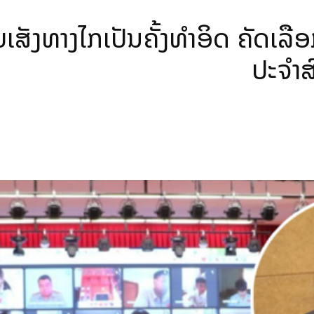
ັງທາງໄກເປັນຄັ້ງທຳອິດ ຄັດເລືອ
ປະຈຳ