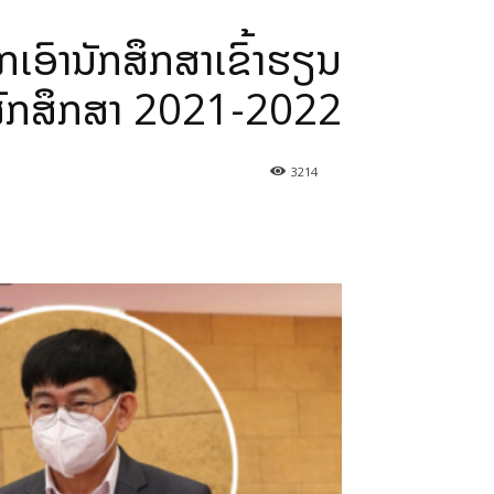
ກເອົານັກສຶກສາເຂົ້າຮຽນ
ສົກສຶກສາ 2021-2022
3214