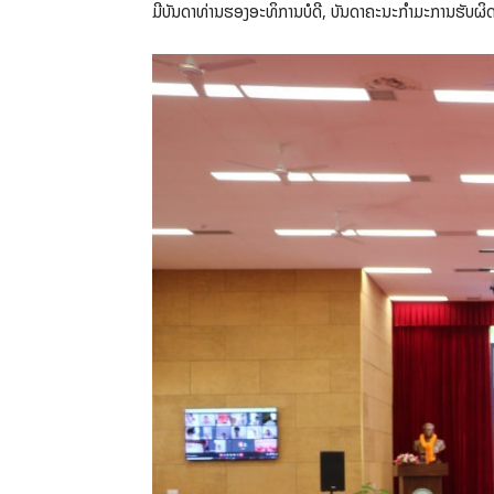
ມີບັນດາທ່ານຮອງອະທິການບໍດີ, ບັນດາຄະນະກຳມະການຮັບຜ