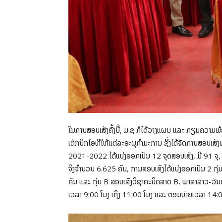
ໃນການສອບເສັງຄັ້ງນີ້, ມ.ຊ ກໍໄດ້ວາງແຜນ ແລະ ກຽມຄວາມພ
ເຕັກນິກໄອທີໃຫ້ແຕ່ລະອະນຸກຳມະການ ຊຶ່ງໄດ້ຈັດການສອບເສັງ
2021-2022 ໄດ້ແບ່ງອອກເປັນ 12 ຈຸດສອບເສັງ, ມີ 91 ຈຸ,
ຈິງຈຳນວນ 6.625 ຄົນ, ການສອບເສັງໄດ້ແບ່ງອອກເປັນ 2 ກຸ່
ຄົນ ແລະ ກຸ່ມ B ສອບເສັງວິຊາຄະນິດສາດ B, ພາສາລາວ-ວັນນະ
ເວລາ 9:00 ໂມງ ເຖິງ 11:00 ໂມງ ແລະ ຕອນບ່າຍເວລາ 14:0