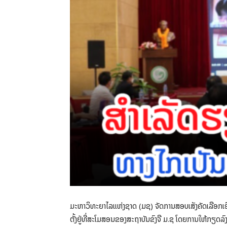
ມະຫາວິທະຍາໄລແຫ່ງຊາດ (ມຊ) ຈັດການສອບເສັງຄັດເລືອກເ
ຕັ້ງຢູ່ທີ່ສະໂມສອນຂອງສະຖາບັນຂົງຈື ມ.ຊ ໂດຍການໃຫ້ກຽດລ