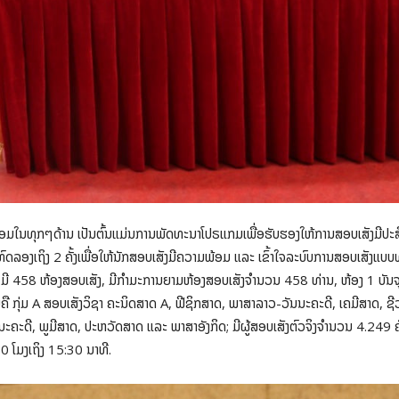
້ອມໃນທຸກໆດ້ານ ເປັນຕົ້ນແມ່ນການພັດທະນາໂປຣແກມເພື່ອຮັບຮອງໃຫ້ການສອບເສັງມີປະສິດ
ທົດລອງເຖິງ 2 ຄັ້ງເພື່ອໃຫ້ນັກສອບເສັງມີຄວາມພ້ອມ ແລະ ເຂົ້າໃຈລະບົບການສອບເສັງແບ
 ມີ 458 ຫ້ອງສອບເສັງ, ມີກຳມະການຍາມຫ້ອງສອບເສັງຈໍານວນ 458 ທ່ານ, ຫ້ອງ 1 ບັນຈຸ
ມຄື ກຸ່ມ A ສອບເສັງວິຊາ ຄະນິດສາດ A, ຟີຊິກສາດ, ພາສາລາວ-ວັນນະຄະດີ, ເຄມີສາດ, ຊ
ຄະດີ, ພູມີສາດ, ປະຫວັດສາດ ແລະ ພາສາອັງກິດ; ມີຜູ້ສອບເສັງຕົວຈິງຈຳນວນ 4.249 ຄົນ
0 ໂມງເຖິງ 15:30 ນາທີ.