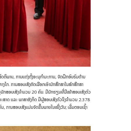
ຕິພາບ, ການແຕ່ງຕັ້ງອະນຸກຳມະການ, ຈັດຝຶກອົບຮົມດ້ານ
ບທາງໄກ. ການສອບເສັງຄັດເລືອກເອົານັກສຶກສາໃນສົກສຶກສາ
ນັກສອບເສັງຈຳນວນ 20 ຄົນ. ມີນັກຮຽນທີ່ມີໜ້າສອບເສັງຕົວ
ີວະສາດ ແລະ ພາສາອັງກິດ ມີຜູ້ສອບເສັງຕົວຈິງຈຳນວນ 2.378
, ການສອບເສັງແມ່ນຈັດຂຶ້ນພາຍໃນໜຶ່ງວັນ; ເລີ່ມຕອນເຊົ້າ