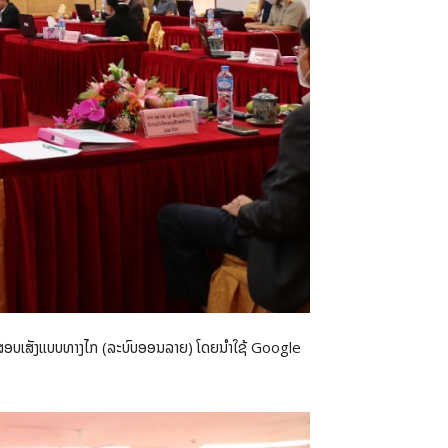
ານສອບເສັງແບບທາງໄກ (ລະບົບອອນລາຍ) ໂດຍນຳໃຊ້ Google