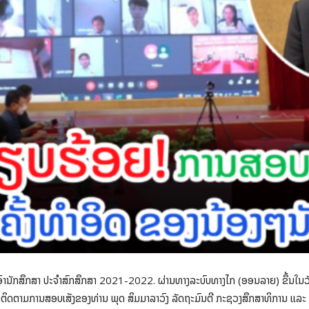
ອົານັກສຶກສາ ປະຈຳສົກສຶກສາ 2021-2022. ຜ່ານທາງລະບົບທາງໄກ (ອອນລາຍ) ຂຶ້ນໃ
ົງຕິດຕາມການສອບເສັງຂອງທ່ານ ພຸດ ສິມມາລາວົງ ລັດຖະມົນຕີ ກະຊວງສຶກສາທິການ ແລະ ກ