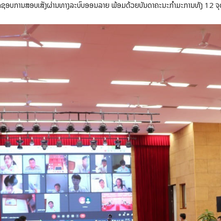
ິດຊອບການສອບເສັງຜ່ານທາງລະບົບອອນລາຍ ພ້ອມດ້ວຍບັນດາຄະນະກຳມະການທັງ 12 ຈຸດເ