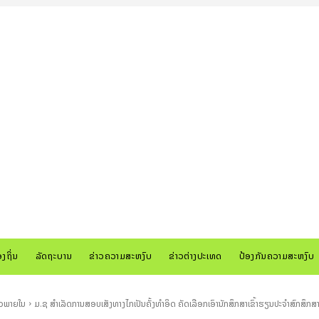
ອງຖິ່ນ
ລັດຖະບານ
ຂ່າວຄວາມສະຫງົບ
ຂ່າວຕ່າງປະເທດ
ປ້ອງກັນຄວາມສະຫງົບ
າວພາຍໃນ
ມ.ຊ ສຳເລັດການສອບເສັງທາງໄກເປັນຄັ້ງທຳອິດ ຄັດເລືອກເອົານັກສຶກສາເຂົ້າຮຽນປະຈຳສົກສຶ