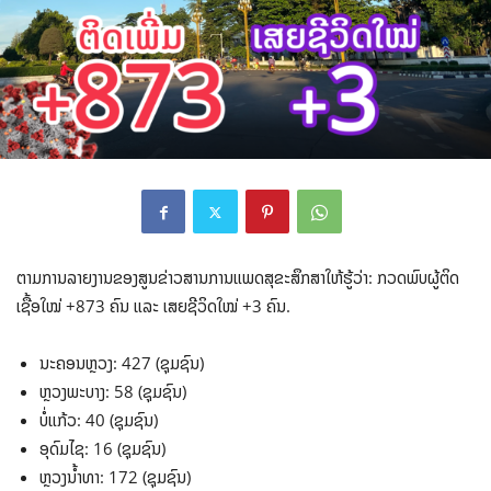
ຕາມການລາຍງານຂອງສູນຂ່າວສານການແພດສຸຂະສຶກສາໃຫ້ຮູ້ວ່າ: ກວດພົບຜູ້ຕິດ
ເຊື້ອໃໝ່ +873 ຄົນ ແລະ ເສຍຊີວິດໃໝ່ +3 ຄົນ.
ນະຄອນຫຼວງ: 427 (ຊຸມຊົນ)
ຫຼວງພະບາງ: 58 (ຊຸມຊົນ)
ບໍ່ແກ້ວ: 40 (ຊຸມຊົນ)
ອຸດົມໄຊ: 16 (ຊຸມຊົນ)
ຫຼວງນໍ້າທາ: 172 (ຊຸມຊົນ)