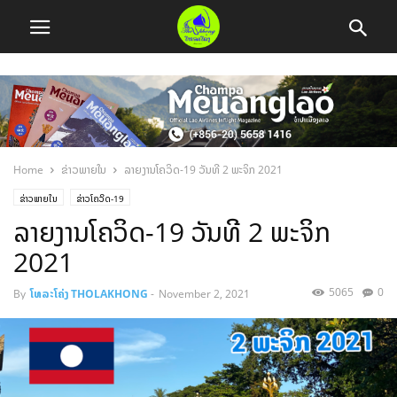
Home
ຂ່າວພາຍໃນ
ລາຍງານໂຄວິດ-19 ວັນທີ 2 ພະຈິກ 2021
ຂ່າວພາຍໃນ
ຂ່າວໂຄວິດ-19
ລາຍງານໂຄວິດ-19 ວັນທີ 2 ພະຈິກ
2021
5065
0
By
ໂທລະໂຄ່ງ THOLAKHONG
-
November 2, 2021