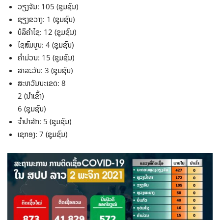
ວຽງຈັນ: 105 (ຊຸມຊົນ)
ຊຽງຂວາງ: 1 (ຊຸມຊົນ)
ບໍລິຄໍາໄຊ: 12 (ຊຸມຊົນ)
ໄຊສົມບູນ: 4 (ຊຸມຊົນ)
ຄໍາມ່ວນ: 15 (ຊຸມຊົນ)
ສາລະວັນ: 3 (ຊຸມຊົນ)
ສະຫວັນນະເຂດ: 8
2 (ນໍາເຂົ້າ)
6 (ຊຸມຊົນ)
ຈໍາປາສັກ: 5 (ຊຸມຊົນ)
ເຊກອງ: 7 (ຊຸມຊົນ)