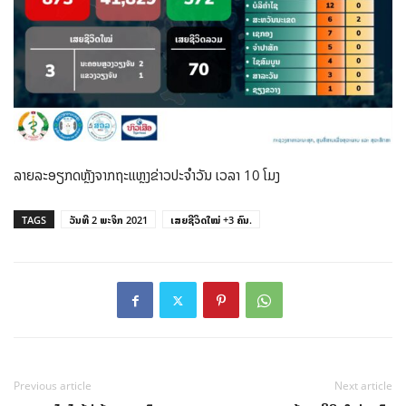
ລາຍລະອຽກດຫຼັງຈາກຖະແຫຼງຂ່າວປະຈຳວັນ ເວລາ 10 ໂມງ
TAGS
ວັນທີ 2 ພະຈິກ 2021
ເສຍຊີວິດໃໝ່ +3 ຄົນ.
Previous article
Next article