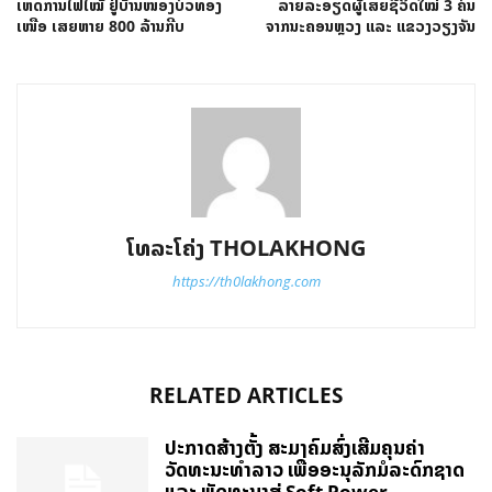
ເຫດການໄຟໄໝ້ ຢູ່ບ້ານໜອງບົວທອງ
ລາຍລະອຽດຜູ້ເສຍຊີວິດໃໝ່ 3 ຄົນ
ເໜືອ ເສຍຫາຍ 800 ລ້ານກີບ
ຈາກນະຄອນຫຼວງ ແລະ ແຂວງວຽງຈັນ
ໂທລະໂຄ່ງ THOLAKHONG
https://th0lakhong.com
RELATED ARTICLES
ປະກາດສ້າງຕັ້ງ ສະມາຄົມສົ່ງເສີມຄຸນຄ່າ
ວັດທະນະທຳລາວ ເພື່ອອະນຸລັກມໍລະດົກຊາດ
ແລະ ພັດທະນາສູ່ Soft Power