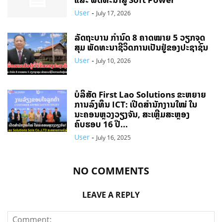
User
-
July 17, 2026
ລັດຖະບານ ກຳນົດ 8 ຄາດໝາຍ 5 ວຽກຈຸດ
ສຸມ ພັດທະນາຊີວິດການເປັນຢູ່ຂອງປະຊາຊົນ
User
-
July 10, 2026
ບໍລິສັດ First Lao Solutions ຂະຫຍາຍ
ການລົງທຶນ ICT: ເປີດສຳນັກງານໃໝ່ ໃນ
ນະຄອນຫຼວງວຽງຈັນ, ສະເຫຼີມສະຫຼອງ
ຄົບຮອບ 16 ປີ...
User
-
July 16, 2025
NO COMMENTS
LEAVE A REPLY