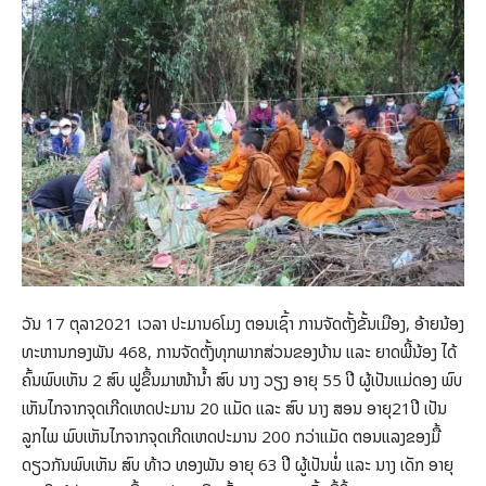
ວັນ 17 ຕຸລາ2021 ເວລາ ປະມານ6ໂມງ ຕອນເຊົ້າ ການຈັດຕັ້ງຂັ້ນເມືອງ, ອ້າຍນ້ອງ
ທະຫານກອງພັນ 468, ການຈັດຕັ້ງທຸກພາກສ່ວນຂອງບ້ານ ແລະ ຍາດພີ້ນ້ອງ ໄດ້
ຄົ້ນພົບເຫັນ 2 ສົບ ຟູຂຶ້ນມາໜ້ານ້ຳ ສົບ ນາງ ວຽງ ອາຍຸ 55 ປີ ຜູ້ເປັນແມ່ດອງ ພົບ
ເຫັນໄກຈາກຈຸດເກີດເຫດປະມານ 20 ແມັດ ແລະ ສົບ ນາງ ສອນ ອາຍຸ21ປີ ເປັນ
ລູກໄພ ພົບເຫັນໄກຈາກຈຸດເກີດເຫດປະມານ 200 ກວ່າແມັດ ຕອນແລງຂອງມື້
ດຽວກັນພົບເຫັນ ສົບ ທ້າວ ທອງພັນ ອາຍຸ 63 ປີ ຜູ້ເປັນພໍ່ ແລະ ນາງ ເດັກ ອາຍຸ