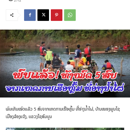
2712
ພົບເຫັນໝົດແລ້ວ 5 ສົບຈາກເຫດການເຮືອຫຼົ້ມ ທີ່ອ່າງນ້ຳໄຜ່, ບ້ານໜອງພູນໄຊ
ເມືອງລ້ອງແຈ້ງ, ແຂວງໄຊສົມບູນ