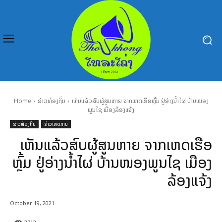
Home
ຂ່າວທ້ອງຖິ່ນ
ເຫັນແລ້ວສົບຜູ້ສູນຫາຍ ຈາກເຫດເຮືອຫຼົ້ມ ຢູ່ອ່າງນ້ຳໄຜ່ ບ້ານໜອງ
ພູນໄຊ ເມືອງລ້ອງແຈ້ງ
ຂ່າວທ້ອງຖິ່ນ
ຂ່າວເຫດການ
ເຫັນແລ້ວສົບຜູ້ສູນຫາຍ ຈາກເຫດເຮືອ
ຫຼົ້ມ ຢູ່ອ່າງນ້ຳໄຜ່ ບ້ານໜອງພູນໄຊ ເມືອງ
ລ້ອງແຈ້ງ
October 19, 2021