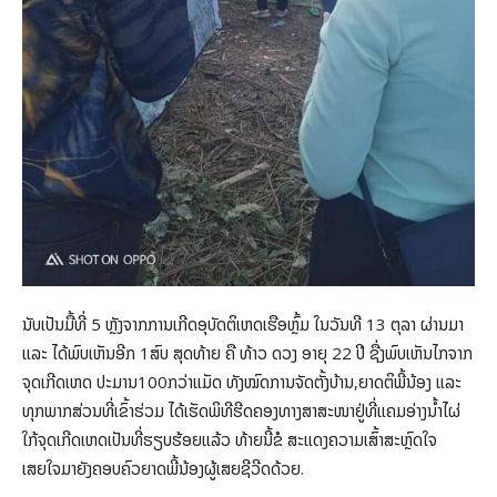
ນັບເປັນມື້ທີ່ 5 ຫຼັງຈາກການເກີດອຸບັດຕິເຫດເຮືອຫຼົ້ມ ໃນວັນທີ 13 ຕຸລາ ຜ່ານມາ
ແລະ ໄດ້ພົບເຫັນອີກ 1ສົບ ສຸດທ້າຍ ຄື ທ້າວ ດວງ ອາຍຸ 22 ປີ ຊື່ງພົບເຫັນໄກຈາກ
ຈຸດເກີດເຫດ ປະມານ100ກວ່າແມັດ ທັງໝົດການຈັດຕັ້ງບ້ານ,ຍາດຕິພີ້ນ້ອງ ແລະ
ທຸກພາກສ່ວນທີ່ເຂົ້າຮ່ວມ ໄດ້ເຮັດພິທີຮີດຄອງທາງສາສະໜາຢູ່ທີ່ແຄມອ່າງນ້ຳໄຜ່
ໃກ້ຈຸດເກີດເຫດເປັນທີ່ຮຽບຮ້ອຍແລ້ວ ທ້າຍນີ້ຂໍ ສະແດງຄວາມເສົ້າສະຫຼົດໃຈ
ເສຍໃຈມາຍັງຄອບຄົວຍາດພີ້ນ້ອງຜູ້ເສຍຊີວີດດ້ວຍ.