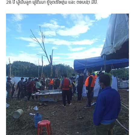
28 ປີ ຜູ້ເປັນລູກ ຟູຂື້ນມາ ຢູ່ຈຸດເຮືອຫຼົ້ມ ແລະ ຕອນເຊົ້າ ມື້ນີ້.