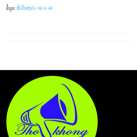
ຂໍ້ມູນ:
ສື່ເພື່ອສັງຄົມ All in All