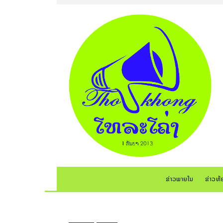
ຂ່າວພາຍໃນ
ຂ່າວທ້