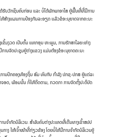
ັບວັກຊິນຄົບກ່ອນ ແລະ ບໍ່ໄດ້ພັກພາອາໄສ ຢູ່ພື້ນທີ່ທີ່ມີການ
້ອ. ໃຫ້ສ້າງແຜນການປ້ອງກັນລະອຽດ ແລ້ວຂໍອະນຸຍາດຈາກຄະນະ
ງເຂັ້ມງວດ ເປັນຕົ້ນ ແທກອຸນ ຫະພູມ, ການຮັກສາໄລຍະຫ່າງ
ລະນີການຈັດປະຊຸມຢູ່ຕ່າງແຂວງ ແມ່ນຕ້ອງຂໍອະນຸຍາດຄະນະ
ານປົກຄອງທ້ອງຖິ່ນ ສົມ ທົບກັບ ກໍາລັງ ປກຊ-ປກສ ຢູ່ແຕ່ລະ
ອດ, ພ້ອມນັ້ນ ກໍ່ໃຫ້ຕິດຕາມ, ກວດກາ ການຈັດຕັ້ງປະຕິບັດ
ການຈຳກັດບໍລິເວນ. ສຳລັບຄົນຕ່າງປະເທດທີ່ເດີນທາງເຂົ້າສປປ
ງ ໃຫ້ເຈົ້າໜ້າທີ່ກ່ຽວຂ້ອງ ໂດຍບໍ່ໃຫ້ມີການຈຳກັດບໍລິເວນຢູ່