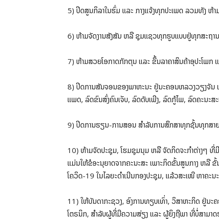
5) ປິດສູນກິລາໃນຮົ່ມ ແລະ ກາງແຈ້ງທຸກປະເພດ ລວມທັງ 
6) ຫ້າມຈັດງານສັງສັນ ຫລື ຊຸມແຊວທຸກຮູບແບບຢູ່ທຸກສະຖານທ
7) ຫ້າມສວຍໂອກາດກັກຕຸນ ແລະ ຂຶ້ນລາຄາສິນຄ້າອຸປະໂພກ ແລະ 
8) ປິດການສັນຈອນຂອງພາຫະນະ ຢູ່ນະຄອນຫລວງວຽງຈັນ ແລະ ບ
ແພດ, ລົດຂົນສົ່ງຄົນເຈັບ, ລົດດັບເພີງ, ລົດກູ້ໄພ, ລົດຄະນະ
9) ປິດການຮຽນ-ການສອນ ສຳລັບການສຶກສາທຸກຊັ້ນທຸກສາຍ ແລ
10) ຫ້າມຈັດປະຊຸມ, ໂຮມຊຸມນຸມ ຫລື ຈັດກິດຈະກຳຕ່າງໆ ທີ່ມ
ແມ່ນໃຫ້ຂໍອະນຸຍາດຈາກຄະນະສະ ເພາະກິດຂັ້ນສູນກາງ ຫລື ຂ
ໂຄວິດ-19 ໃນໄລຍະດໍາເນີນກອງປະຊຸມ, ແລ້ວສະເໜີ ຫາຄະນະສ
11) ໃຫ້ບັນດາກະຊວງ, ອົງການທຽບເທົ່າ, ວິສາຫະກິດ ຢູ່
ໂຕຣນິກ, ສໍາລັບຜູ້ທີ່ມີຄວາມສ່ຽງ ແລະ ຜູ້ຍິງຖືພາ ທີ່ບໍ່ສາມາ