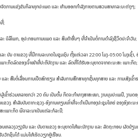
ຫ້າມຈັດການແຂ່ງຂັນກິລາທຸກປະເພດ ແລະ ຫ້າມອອກກຳລັງກາຍຕາມສວນສາທາລະນະຕ່າງໆ;
ີ່;
ບໍລິໂພກ, ອຸປະກອນການແພດ ແລະ ສິນຄ້າອື່ນໆ ທີ່ຈໍາເປັນຕໍ່ການດໍາລົງຊີວິດປະຈໍາວັນ;
ັນ ດາແຂວງ ທີ່ມີການລະບາດໃນຊຸມຊົນ ຕັ້ງແຕ່ເວລາ 22:00 ໂມງ-05:00 ໂມງເຊົ້າ, ຍົ
ສະເພາະກິດລົດຂອງເຈົ້າໜ້າທີ່ປະຕິບັດງານ ແລະ ລົດທີ່ໄດ້ຮັບອະນຸຍາດຈາກຄະນະສະ ເພາະກິດ;
ະ ສືບຕໍ່ເລື່ອນການເປີດສົກຮຽນ ສຳລັບການສຶກສາທຸກຊັ້ນທຸກສາຍ ແລະ ການເສັງເຂົ້າຮ
ີຜູ້ເຂົ້າຮ່ວມຫລາຍກວ່າ 20 ຄົນ ເປັນຕົ້ນ ກິດຈະກໍາທາງສາສະໜາ, ງານບຸນປະເພນີ, ງານດ
ັ້ນແຂວງ. ສຳລັບບັນດາກະຊວງ-ອົງການທຽບເທົ່າທີ່ຈະດຳເນີນກອງປະຊຸມໃຫຍ່ ຂອງອົງຄະ
ະເພາະກິດ ພິຈາລະນາເປັນແຕ່ລະກໍລະນີ;
ນະຄອນຫລວງວຽງຈັນ ແລະ ບັນດາແຂວງ ອະນຸຍາດໃຫ້ພະນັກງານ ແລະ ລັດຖະກອນ ຜັດປ່ຽນກັ
ດຮັບວັກຊິນໄດ້ ແມ່ນໃຫ້ເຮັດວຽກຢູ່ເຮືອນ.