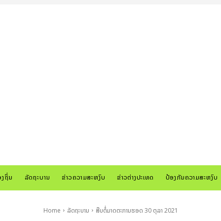
ອງຖິ່ນ
ລັດຖະບານ
ຂ່າວຄວາມສະຫງົບ
ຂ່າວຕ່າງປະເທດ
ປ້ອງກັນຄວາມສະຫງົບ
Home
ລັດຖະບານ
ສືບຕໍ່ມາດຕະການຮອດ 30 ຕຸລາ 2021