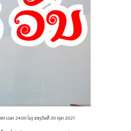
ລາ ຫາ ເວລາ 24:00 ໂມງ ຂອງວັນທີ 30 ຕຸລາ 2021