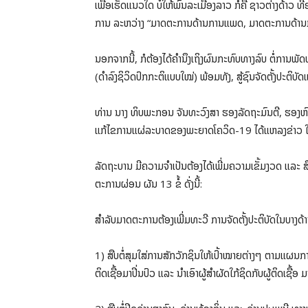
ເພື່ອເຮັດແນວໃດ ບໍ່ໃຫ້ພົນລະເມືອງລາວ ກໍຄື ຊາວຕ່າງດ້າວ 
ການ ລະຫວ່າງ “ມາດຕະການດ້ານການແພດ, ມາດຕະການດ້ານກ
ນອກຈາກນີ້, ກໍຕ້ອງໄດ້ຄຳນຶງເຖິງຜົນກະທົບທາງລົບ ຕໍ່ການພ
(ດຳລົງຊິວິດປົກກະຕິແບບໃໝ່) ພ້ອມທັງ, ສູ້ຊົນຈັດຕັ້ງປະຕິ
ທ່ານ ນາງ ທິບພະກອນ ຈັນທະວົງສາ ຮອງລັດຖະມົນຕີ, ຮອງຫົ
ແກ້ໄຂການແຜ່ລະບາດຂອງພະຍາດໂຄວິດ-19 ໄດ້ແຫລງຂ່າວ ໃນ
ລັດຖະບານ ມີຄວາມຈຳເປັນຕ້ອງໄດ້ເພີ່ມຄວາມເຂັ້ມງວດ ແລະ 
ຕະການຜ່ອນ ຜັນ 13 ຂໍ້ ດັ່ງນີ້:
ສຳລັບມາດຕະການຕ້ອງເພີ່ມທະວີ ການຈັດຕັ້ງປະຕິບັດໃນບາງ
1) ສືບຕໍ່ສຸມໃສ່ການສັກວັກຊິນໃຫ້ເປົ້າໝາຍຕ່າງໆ ຕາມແຜນກ
ຕິດເຊື້ອມາປິ່ນປົວ ແລະ ນຳເອົາຜູ້ສຳຜັດໃກ້ຊິດກັບຜູ້ຕິດເຊ