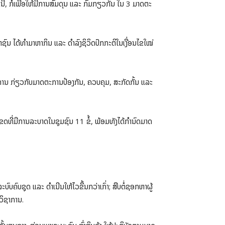
ນີ້, ກໍເພື່ອໃຫ້ມີການສົມດຸນ ແລະ ກົມກຽວກັນ ໃນ 3 ມາດຕະ
ຊົນ ໄດ້ທຳມາຫາກິນ ແລະ ດຳລົງຊິວິດປົກກະຕິໃນເງື່ອນໄຂໃໝ່
ການ ກ່ຽວກັບມາດຕະການປ້ອງກັນ, ຄວບຄຸມ, ສະກັດກັ້ນ ແລະ
ດທີ່ມີການລະບາດໃນຊຸມຊົນ 11 ຂໍ້, ພ້ອມທັງໄດ້ກໍານົດມາດ
ຄົບຊຸດ ແລະ ດຳເນີນໃຫ້ໄວຂຶ້ນກວ່າເກົ່າ; ສືບຕໍ່ຊອກຫາຜູ້
ກວິຊາການ.