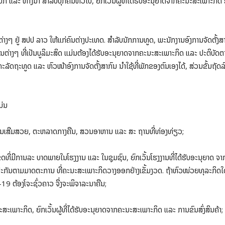
ບົກ ແລະ ທາງນໍ້າ ສໍາລັບບຸກຄົນທົ່ວໄປ, ຍົກເວັ້ນຜູ້ທີ່ໄດ້ຮັບອະນຸຍາດຈາກຄະນະສະເພາະກິ
 ຢູ່ ສປປ ລາວ ໃຫ້ແກ່ຄົນຕ່າງປະເທດ. ສໍາລັບນັກການທູດ, ພະນັກງານອົງການຈັດຕັ້ງສາກົນ
່າງໆ ທີ່ເປັນບູລິມະສິດ ແມ່ນຕ້ອງໄດ້ຮັບອະນຸຍາດຈາກຄະນະສະເພາະກິດ ແລະ ປະຕິບັດຕາມ
ລັດຖະທູດ ແລະ ຫົວໜ້າອົງການຈັດຕັ້ງສາກົນ ນຳໃຊ້ທີ່ພັກຂອງຕົນເອງໄດ້, ສ່ວນຂັ້ນຖັດລົ
ມ່ນ
ຮ້ານເສີມສວຍ, ຕະຫລາດກາງຄືນ, ສວນອາຫານ ແລະ ສະ ຖານທີ່ທ່ອງທ່ຽວ;
ຂດທີ່ມີການລະ ບາດພາຍໃນໂຮງງານ ແລະ ໃນຊຸມຊົນ, ຍົກເວັ້ນໂຮງງານທີ່ໄດ້ຮັບອະນຸຍາດ ຈາ
ັນຕາມມາດຕະການ ທີ່ຄະນະສະເພາະກິດວາງອອກຢ່າງເຂັ້ມງວດ. ຖ້າຫົວໜ່ວຍທຸລະກິດໃດບໍ່
 ຕ້ອງໂຈະຊົ່ວຄາວ ຈຶ່ງຈະພິຈາລະນາຄືນ;
ະເພາະກິດ, ຍົກເວັ້ນຜູ້ທີ່ໄດ້ຮັບອະນຸຍາດຈາກຄະນະສະເພາະກິດ ແລະ ການຂົນສົ່ງສິນຄ້າ;