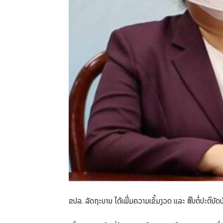
ຂປລ. ລັດຖະບານ ໄດ້ເພີ່ມຄວາມເຂັ້ມງວດ ແລະ ສືບຕໍ່ປະຕິບ