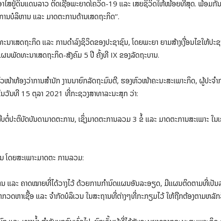
ທີ່ອາໄສຢູ່ດິນແດນລາວ ຕິດເຊື້ອພະຍາດໂຄວິດ-19 ແລະ ເສຍຊິວິດໃຫ້ໜ້ອຍທີ່ສຸດ. ພ້ອມກັນ
ານບໍລິຫານ ແລະ ມາດຕະການດ້ານເສດຖະກິດ’’.
ັດທະນາເສດຖະກິດ ແລະ ການດຳລົງຊິວິດຂອງປະຊາຊົນ, ໂດຍພະຍາ ຍາມສ້າງເງື່ອນໄຂໃຫ້ປະຊາ
ບັດແຜນພັດທະນາເສດຖະກິດ-ສັງຄົມ 5 ປີ ຄັ້ງທີ IX ຂອງລັດຖະບານ.
ວໜ້າຫ້ອງວ່າການສຳນັກ ງານນາຍົກລັດຖະມົນຕີ, ຮອງຫົວໜ້າຄະນະສະເພາະກິດ, ຜູ້ປະຈຳ
ວັນທີ 15 ຕຸລາ 2021 ທີ່ກະຊວງສາທາລະນະສຸກ ວ່າ:
ສືບຕໍ່ປະຕິບັດບັນດາມາດຕະການ, ເຊິ່ງມາດຕະການລວມ 3 ຂໍ້ ແລະ ມາດຕະການສະເພາະ ໃນເຂ
ດ້ານ ໂດຍສະເພາະມາດຕະ ການລວມ:
ານ ແລະ ຄາດໝາຍທີ່ໄດ້ວາງໄວ້ ດ້ວຍການກຳນົດແຜນອັນລະອຽດ, ມີແຜນຕິດຕາມທີ່ເປັນລະບົບ
ື້ອ ມາກວດຫາເຊື້ອ ແລະ ຈຳກັດບໍລິເວນ ໃນສະຖານທີ່ຕ່າງໆທີ່ກະກຽມໄວ້ ໃຫ້ຖືກຕ້ອງຕາມຫລັ