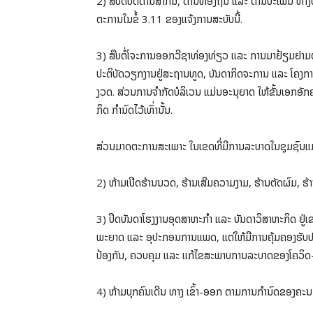
2) ສືບຕໍ່ປິດດ່ານສາກົນ, ດ່ານທ້ອງຖິ່ນ ແລະ ດ່ານປະເພນີ ທາງ
ຕະການໃນຂໍ້ 3.11 ຂອງແຈ້ງການສະບັບນີ້.
3) ສືບຕໍ່ໂຈະການອອກວີຊາທ່ອງທ່ຽວ ແລະ ການມາຢ້ຽມຢາມຕ່າງໆ
ປະຕິບັດວຽກງານຢູ່ສະຖານທູດ, ບັນດາກິດຈະການ ແລະ ໂຄງການຕ
ງວດ. ສ່ວນການຈຳກັດບໍລິເວນ ແມ່ນອະນຸຍາດ ໃຫ້ຂັ້ນເອກອັກຄະ
ກິດ ກຳນົດໄວ້ເທົ່ານັ້ນ.
ສ່ວນມາດຕະການສະເພາະ ໃນເຂດທີ່ມີການລະບາດໃນຊຸມຊົນແ
2) ຫ້າມເປີດຮ້ານນວດ, ຮ້ານເສີມຄວາມງາມ, ຮ້ານຕັດຜົມ, 
3) ປິດບັນດາໂຮງງານອຸດສາຫະກໍາ ແລະ ບັນດາວິສາຫະກິດ ຢູ່ເ
ພະຍາດ ແລະ ອຸປະກອນການແພດ, ແຕ່ໃຫ້ມີການຄຸ້ມຄອງຮັບປະກ
ປ້ອງກັນ, ຄວບຄຸມ ແລະ ແກ້ໄຂສະພາບການລະບາດຂອງໂຄວິດ-19
4) ຫ້າມບຸກຄົນເດີນ ທາງ ເຂົ້າ-ອອກ ຕາມການກໍານົດຂອງຄະນະສ