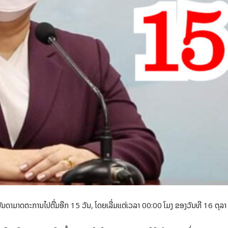
ັດບັນດາມາດຕະການໄປຕື່ມອີກ 15 ວັນ, ໂດຍເລີ່ມແຕ່ເວລາ 00:00 ໂມງ ຂອງວັນທີ 16 ຕຸ