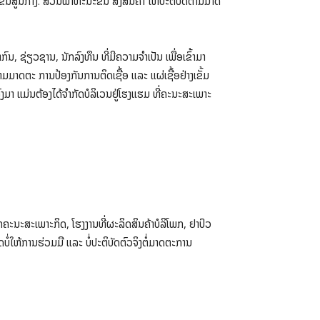
ດ ຂັ້ນສູນກາງ. ສ່ວນພາຫະນະຂົນ ສົ່ງສິນຄ້າ ໃຫ້ປະຕິບັດຕາມມາດ
, ຊ່ຽວຊານ, ນັກລົງທຶນ ທີ່ມີຄວາມຈຳເປັນ ເພື່ອເຂົ້າມາ
ມາດຕະ ການປ້ອງກັນການຕິດເຊື້ອ ແລະ ແຜ່ເຊື້ອຢ່າງເຂັ້ມ
ງມາ ແມ່ນຕ້ອງໄດ້ຈຳກັດບໍລິເວນຢູ່ໂຮງແຮມ ທີ່ຄະນະສະເພາະ
ກຄະນະສະເພາະກິດ, ໂຮງງານທີ່ຜະລິດສິນຄ້າບໍລິໂພກ, ຢາປົວ
ໃຫ້ການຮ່ວມມື ແລະ ບໍ່ປະຕິບັດຕົວຈິງຕໍ່ມາດຕະການ