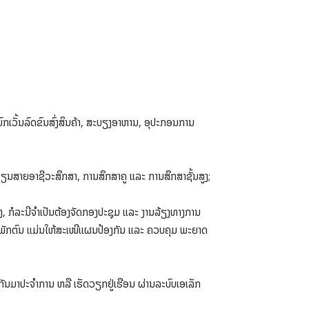
ກເວັ້ນລົດຂົນສົ່ງສິນຄ້າ, ສະບຽງອາຫານ, ອຸປະກອນການ
ຽນສາຍອາຊີວະສຶກສາ, ການສຶກສາຄູ ແລະ ການສຶກສາຊັ້ນສູງ;
ອງ, ກໍລະນີຈໍາເປັນຕ້ອງຈັດກອງປະຊຸມ ແລະ ງານລ້ຽງທາງການ
ນະພັກຕົນ ແມ່ນໃຫ້ສະເໜີແຜນປ້ອງກັນ ແລະ ຄວບຄຸມ ພະຍາດ
ນມາປະຈຳການ ຫລື ເຮັດວຽກຢູ່ເຮືອນ ຜ່ານລະບົບເອເລັກ