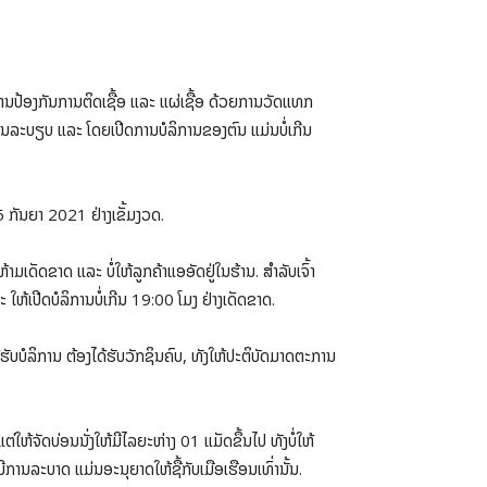
ານປ້ອງກັນການຕິດເຊື້ອ ແລະ ແຜ່ເຊື້ອ ດ້ວຍການວັດແທກ
ເປັນລະບຽບ ແລະ ໂດຍເປີດການບໍລິການຂອງຕົນ ແມ່ນບໍ່ເກີນ
ກັນຍາ 2021 ຢ່າງເຂັ້ມງວດ.
ເດັດຂາດ ແລະ ບໍ່ໃຫ້ລູກຄ້າແອອັດຢູ່ໃນຮ້ານ. ສໍາລັບເຈົ້າ
 ໃຫ້ເປີດບໍລິການບໍ່ເກີນ 19:00 ໂມງ ຢ່າງເດັດຂາດ.
້ຮັບບໍລິການ ຕ້ອງໄດ້ຮັບວັກຊິນຄົບ, ທັງໃຫ້ປະຕິບັດມາດຕະການ
່ໃຫ້ຈັດບ່ອນນັ່ງໃຫ້ມີໄລຍະຫ່າງ 01 ແມັດຂຶ້ນໄປ ທັງບໍ່ໃຫ້
ມີການລະບາດ ແມ່ນອະນຸຍາດໃຫ້ຊື້ກັບເມືອເຮືອນເທົ່ານັ້ນ.