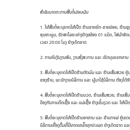
ສຳລັບມາດຕະການສືບຕໍ່ຜ່ອນຜັນ
1. ໃຫ້ສືບຕໍ່ອະນຸຍາດໃຫ້ເປີດ ຮ້ານຂາຍຍົກ-ຂາຍຍ່ອຍ, ຮ້າ
ອຸນຫະພູມ, ຮັກສາໄລຍະຫ່າງຢ່າງໜ້ອຍ 01 ແມັດ, ໃສ່ຜ້າອັດປາ
ເວລາ 20:00 ໂມງ ຢ່າງເດັດຂາດ.
2. ການຄົບງັນງານສົບ, ງານສົ່ງສະການ ແລະ ເຮັດບຸນແຈກທາ
3. ສືບຕໍ່ອະນຸຍາດໃຫ້ເປີດຮ້ານຕັດຜົມ ແລະ ຮ້ານເສີມສວຍ ຢູ່ນ
ຂອງຮ້ານ, ພະນັກງານບໍລິການ ແລະ ຜູ້ມາໃຊ້ບໍລິການ ຕ້ອງໄດ້ຮັ
4. ສືບຕໍ່ອະນຸຍາດໃຫ້ເປີດຮ້ານນວດ, ຮ້ານເສີມສວຍ, ຮ້ານເສີມຄ
ປ້ອງກັນການຕິດເຊື້ອ ແລະ ແຜ່ເຊື້ອ ຢ່າງເຂັ້ມງວດ ແລະ ໃຫ້ເປິ
5. ສືບຕໍ່ອະນຸຍາດໃຫ້ເປີດຮ້ານອາຫານ ແລະ ຮ້ານກາເຟ ຢູ່ເຂດທີ່
ບໍລິການເຄື່ອງດື່ມທີ່ມີທາດເຫລົ້າທຸກປະເພດ ຢ່າງເດັດຂາດ ແລ