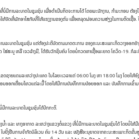
ີ່ບໍ່ມີການລະບາດໃນຊຸມຊົນ ເພື່ອດຳເນີນກິດຈະການໄດ້ ໂດຍພະນັກງານ, ກໍາມະກອນ ຕ້ອງໄດ້ຮ
ຂ ກໍໃຫ້ຈັດທີ່ພັກອາໄສກັບທີ່ໃຫ້ແຮງງານຂອງຕົນ ເພື່ອຫລຸດຜ່ອນຄວາມສ່ຽງໃນການຕິດເຊື
ບໍ່ມີການລະບາດໃນຊຸມຊົນ ແຕ່ຕ້ອງປະຕິບັດຕາມມາດຕະການ ຂອງຄະນະສະເພາະກິດວາງອອກຢ່າ
າດ ໃສ່ສະບູ ຫລື ເຈວລ້າງມື, ໄດ້ຮັບວັກຊິນຄົບ ໂດຍບໍ່ກວດຫາເຊື້ອພະຍາດ ໂຄວິດ-19. ກໍ
ນໍ້າເຂດຊາຍແດນລະຫວ່າງປະເທດ ໃນໄລຍະເວລາແຕ່ 06:00 ໂມງ ຫາ 18:00 ໂມງ ໂດຍໃຫ້ອົງກ
ອນອອກເຄື່ອນໄຫວແຕ່ລະມື້ ໂດຍໃຫ້ມີການບັນທຶກການປ່ອຍອອກ ແລະ ບັນທຶກການເຂົ້າມາຈ
່ບໍ່ມີການລະບາດໃນຊຸມຊົນໄດ້ປົກກະຕິ.
ນໍ້າ ແລະ ທາງອາກາດ ລະຫວ່າງແຂວງຕໍ່ແຂວງ ທີ່ບໍ່ມີການລະບາດໃນຊຸມຊົນໄດ້ ໂດຍບໍ່ໃຫ້ມີ
ໃບຢັ້ງຢືນການຈໍາກັດບໍລິເວນ ຄົບ 14 ວັນ ແລະ ໜັງສືອະນຸຍາດຈາກຄະນະສະເພາະກິດຂັ້ນສູນກາ