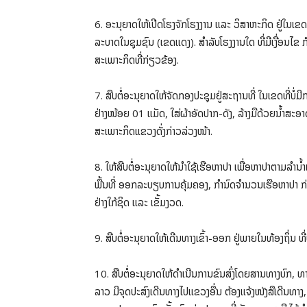
6. ອະນຸຍາດໃຫ້ເປີດໂຮງຈັກໂຮງງານ ແລະ ວິສາຫະກິດ ຢູ່ໃນເຂດທ
ລະບາດໃນຊຸມຊົນ (ເຂດແດງ). ສໍາລັບໂຮງງານໃດ ທີ່ມີເງື່ອນໄ
ສະເພາະກິດທີ່ກ່ຽວຂ້ອງ.
7. ສືບຕໍ່ອະນຸຍາດໃຫ້ຈັດກອງປະຊຸມຢູ່ສະຖານທີ່ ໃນເຂດທີ່
ຢ່າງໜ້ອຍ 01 ແມັດ, ໃສ່ຜ້າອັດປາກ-ດັງ, ລ້າງມືດ້ວຍນໍ້າສະອ
ສະເພາະກິດແຂວງດັ່ງກ່າວລ່ວງໜ້າ.
8. ໃຫ້ສືບຕໍ່ອະນຸຍາດໃຫ້ນຳໃຊ້ເຮືອຫາປາ ເພື່ອຫາປາຕາມລຳ
ພື້ນທີ່ ອອກລະບຽບການຄຸ້ມຄອງ, ກໍານົດຈຳນວນເຮືອຫາປາ ກ່
ຢ່າງໃກ້ຊິດ ແລະ ເຂັ້ມງວດ.
9. ສືບຕໍ່ອະນຸຍາດໃຫ້ເດີນທາງເຂົ້າ-ອອກ ຢູ່ພາຍໃນທ້ອງຖິ່ນ ທີ
10. ສືບຕໍ່ອະນຸຍາດໃຫ້ດຳເນີນການຂົນສົ່ງໂດຍສານທາງບົກ, ທາງ
ລາວ ມີຈຸດປະສົງເດີນທາງໄປແຂວງອື່ນ ຕ້ອງແຈ້ງໜັງສືເດີນທາງ, 