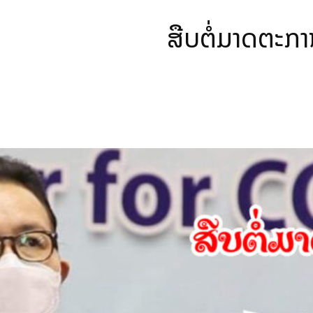
ສືບຕໍ່ມາດຕະກ