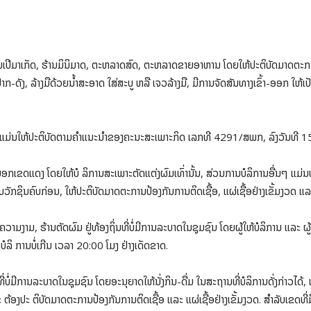
ນຊຸບເປີມາເກັດ, ຮ້ານມິນິມາດ, ຕະຫລາດສົດ, ຕະຫລາດຂາຍອາຫານ ໂດຍໃຫ້ປະຕິບັດມາດຕະກ
ກ-ດັງ, ລ້າງມືດ້ວຍນໍ້າສະອາດ ໃສ່ສະບູ ຫລື ເຈວລ້າງມື, ມີການຈັດສັນທາງເຂົ້າ-ອອກ ໃຫ້
ນ ແມ່ນໃຫ້ປະຕິບັດຕາມຄຳແນະນຳຂອງຄະນະສະເພາະກິດ ເລກທີ 4291/ສພກ, ລົງວັນທີ 15 
ອກເຂດແດງ ໂດຍໃຫ້ບໍ ລິການສະເພາະຕັດແຕ່ງຜົມເທົ່ານັ້ນ, ສ່ວນການບໍລິການອື່ນໆ ແມ່ນຫ້າມ
ບວັກຊິນຄົບກ່ອນ, ໃຫ້ປະຕິບັດມາດຕະການປ້ອງກັນການຕິດເຊື້ອ, ແຜ່ເຊື້ອຢ່າງເຂັ້ມງວດ ແລະ
ວາມງາມ, ຮ້ານຕັດຜົມ ຢູ່ທ້ອງຖິ່ນທີ່ບໍ່ມີການລະບາດໃນຊຸມຊົນ ໂດຍຜູ້ໃຫ້ບໍລິການ ແລະ ຜູ
ດບໍລິ ການບໍ່ເກີນ ເວລາ 20:00 ໂມງ ຢ່າງເດັດຂາດ.
ບໍ່ມີການລະບາດໃນຊຸມຊົນ ໂດຍອະນຸຍາດໃຫ້ນັ່ງກິນ-ດື່ມ ໃນສະຖານທີ່ບໍລິການດັ່ງກ່າວໄດ້, ແຕ
ະ ຕ້ອງປະ ຕິບັດມາດຕະການປ້ອງກັນການຕິດເຊື້ອ ແລະ ແຜ່ເຊື້ອຢ່າງເຂັ້ມງວດ. ສໍາລັບເຂດທີ່