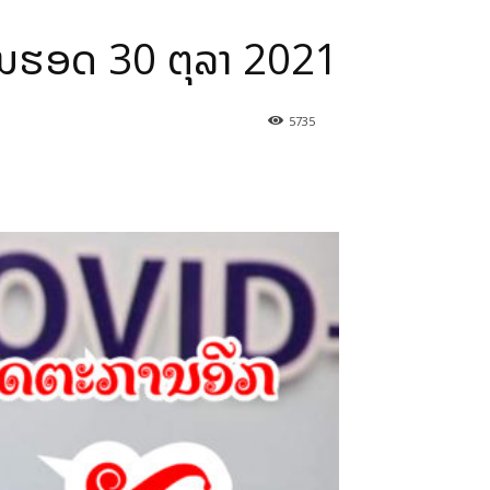
ານຮອດ 30 ຕຸລາ 2021
5735