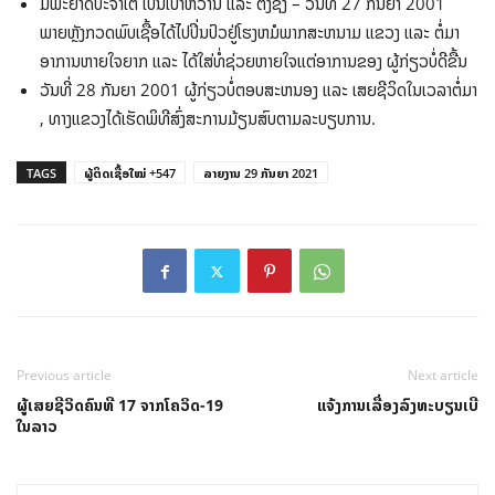
ມີພະຍາດປະຈໍາໂຕ ເປັນເບົາຫວານ ແລະ ຕັງຊົງ – ວັນທີ່ 27 ກັນຍາ 2001
ພາຍຫຼັງກວດພົບເຊື້ອໄດ້ໄປປິ່ນປົວຢູ່ໂຮງຫມໍພາກສະຫນາມ ແຂວງ ແລະ ຕໍ່ມາ
ອາການຫາຍໃຈຍາກ ແລະ ໄດ້ໃສ່ທໍ່ຊ່ວຍຫາຍໃຈແຕ່ອາການຂອງ ຜູ້ກ່ຽວບໍ່ດີຂື້ນ
ວັນທີ່ 28 ກັນຍາ 2001 ຜູ້ກ່ຽວບໍ່ຕອບສະຫນອງ ແລະ ເສຍຊີວິດໃນເວລາຕໍ່ມາ
, ທາງແຂວງໄດ້ເຮັດພິທີສົ່ງສະການມ້ຽນສົບຕາມລະບຽບການ.
TAGS
ຜູ້ຕິດເຊື້ອໃໝ່ +547
ລາຍງານ 29 ກັນຍາ 2021
Previous article
Next article
ຜູ້ເສຍຊີວິດຄົນທີ 17 ຈາກໂຄວິດ-19
ແຈ້ງການເລື່ອງລົງທະບຽນເບີ
ໃນລາວ