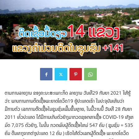
ຕາມການລາຍງານ ຂອງຄະນະສະເພາະກິດ ລາຍງານ ວັນທີ29 ກັນຍາ 2021 ໃຫ້ຮູ້
ວ່າ: ພາບການການຕິດເຊື້ອພະຍາດໂຄວິດ19 ຢູ່ປະເທດເຮົາ ໃນປະຈຸບັນເຫັນວ່າ
ມີການຕົວ ເລກການຕີດເຊື້ອໃນຊຸມຊົນເພີ້ມຂຶ້ນຫຼາຍ, ໃນມື້ວານນີ້ ວັນທີ 28 ກັນຍາ
2011 ທົ່ວປະເທດ ໄດ້ມີການເກັບຕົວຢ່າງມາກວດຊອກຫາເຊື້ອ COVID-19 ທັງຫ
ມົດ 7,075 ຕົວຢ່າງ, ໃນນັ້ນ ກວດພົບຜູ້ຕິດເຊື້ອໃຫມ່ 547 ຄົນ ( ຊຸມຊົນ = 535
ຄົນ ດີນທາງຈາກຕ່າງປະເທດ 12 ຄົນ ) ເຮັດໃຫ້ຕົວເລກຜູ້ຕິດເຊື້ອ ພະຍາດໂຄວິດ