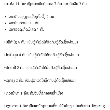
+ບໍ່ແກ້ວ 11 ຄົນ: ທັງຫມົດເປັນຄົນລາວ 7 ຄົນ ແລະ ຄົນຈີນ 3 ຄົນ
ຈາກບ້ານພຽງງາມເມືອງຕົ້ນຜີ້ງ 9 ຄົນ
ຈາກບ້ານດອນມຸນ 1 ຄົນ
ເຂດເສດຖະກິດພິເສດ 1 ຄົນ
+ບໍລິຄໍາໄຊ 6 ຄົນ: ເປັນຜູ້ສໍາຜັດໃກ້ຊິດກັບຜູ້ຕິດເຊື້ອຜ່ານມາ
+ໄຊສົມບູນ 4 ຄົນ: ເປັນຜູ້ສໍາຜັດໃກ້ຊິດກັບຜູ້ຕິດເຊື້ອຜ່ານມາ
+ອັດຕະປື 2 ຄົນ: ເປັນຜູ້ສໍາຜັດໃກ້ຊິດກັບຜູ້ຕິດເຊື້ອຜ່ານມາ
+ເຊກອງ 2 ຄົນ: ເປັນຜູ້ສໍາຜັດໃກ້ຊິດກັບຜູ້ຕິດເຊື້ອຜ່ານມາ
+ຫຼວງນ້ໍາທາ 1 ຄົນ: ຄົນຈີນທີ່ລັກລອບເຂົ້າເມືອງ
+ຊຽງຂວາງ 1 ຄົນ: ເປັນພະນັກງານງານເຄື່ອນໄຟ້ານ້ໍາງຽບ ບ້ານສົບຂາມ ເມືອງຜາໄຊ