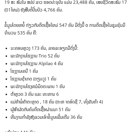
19 ສະ ສົມໃນ ສປປ ລາວ ຮອດປະຈຸບັນ ແມ່ນ 23,488 ຄົນ, ເສຍຊີວິດສະສົມ 17
(01ໃຫມ່) ຍັງສືບຕໍ່ປິ່ນປົວ 4,766 ຄົນ.
ຂໍ້ມູນໂດຍຫຍໍ້ ກ່ຽວກັບຕິດເຊື້ອໃຫມ່ 547 ຄົນ ມີດັ່ງນີ້ ໐ ການຕິດເຊື້ອໃນຊຸມຊົນມີ
ຈໍານວນ 535 ຄົນ ຄື:
ນະຄອນຫຼວງ 173 ຄົນ, ລາຍລະອຽດມີດັ່ງນີ້:
ພະນັກງານໂຮງງານ Trio 52 ຄົນ
ພະນັກງານໂຮງງານ Alpilao 4 ຄົນ
ໂຮງງານເຄບີ 1 ຄົນ
ໂຮງງານຊໍາເກດ (ດຽບວູ) 1 ຄົນ
ພະນັກງານໂຮງຫມໍມິດຕະພາບ 1 ຄົນ
ຕໍາຫຼວດ 3 ຄົນ ແລະ ທະຫານ 6
ແມ່ຄ້າພໍ່ຄ້າຕະຫຼາດ , 18 ຄົນ (ຕະຫ າດອົດຊີ 7, ທົ່ງຂັນຄໍາ 4)
ຜູ້ສໍາຜັດກັບຄົນຕິດເຊື້ອຜ່ານມາ 51 ຄົນ
ທີມງານກໍາລັງສັງລວມເອົາຂໍ້ມູນເພີ່ມເຕີມ 36 ຄົນ