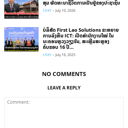
ສຸມ ພັດທະນາຊີວິດການເປັນຢູ່ຂອງປະຊາຊົນ
User
-
July 10, 2026
ບໍລິສັດ First Lao Solutions ຂະຫຍາຍ
ການລົງທຶນ ICT: ເປີດສຳນັກງານໃໝ່ ໃນ
ນະຄອນຫຼວງວຽງຈັນ, ສະເຫຼີມສະຫຼອງ
ຄົບຮອບ 16 ປີ...
User
-
July 16, 2025
NO COMMENTS
LEAVE A REPLY