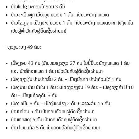
ບ້ານໂພໄຊ ນະຄອນໄກສອນ 3 ຄົນ
ບ້ານຈະເລີນສຸກ ເມືອງອຸທຸມພອນ 1 ຄົນ , ເປັນພະນັກງານແພດ
ບ້ານໄຊມຸງຄຸນ ເມືອງປະທຸມພອນ 1 ຄົນ , ເປັນພະນັກງານແພດອາສາ (ທັງຫມົດ
ເປັນຜູ້ສໍາຜັດກັບຜູ້ຕິດເຊື້ອຜ່ານມາ)
+ຫຼວງພະບາງ 49 ຄົນ:
ເມືອງງອຍ 43 ຄົນ (ບ້ານຫນອງຂຽວ 27 ຄົນ ໃນນີ້ມີພະນັກງານແພດ 1 ຄົນ
ແລະ ນັກສືກສາແພດ 1 ຄົນ) ພົວພັນກັບຜູ້ຕິດເຊື້ອຜ່ານມາ
ເມືອງຊຽງເງີນ ບ້ານປາກຂັ້ນ 2 ຄົນ – ເມືອງນ້ໍາບາກ ບ້ານ້ໍາຖ້ວມໃຕ້ 1 ຄົນ
ເມືອງນານ ບ້ານ ປ່າໃຜ 1 ຄົນ 5.ແຂວງວຽງຈັນ 19 ຄົນ: – ເມືອງວຽງຄໍາ ມີ 10
ຄົນ – ເມືອງແກ້ວອຸດົມ 3 ຄົນ
ເມືອງຫມື່ນ 3 ຄົນ – ເມືອງໂພນໂຮງ 2 ຄົນ 6.ສາລະວັນ 15 ຄົນ
ບ້ານນາໂດນ 5 ຄົນ ເປັນຄອບຄົວກັບຜູ້ຕິດເຊື້ອຜ່ານມາ
ບ້ານຫັກສອງ 5 ຄົນ ເປັນຄອບຄົວກັບຜູ້ຕິດເຊື້ອຜ່ານມາ
ບ້ານ ໂພນແກ້ວ 5 ຄົນ ເປັນຄອບຄົວກັບຜູ້ຕິດເຊື້ອຜ່ານມາ