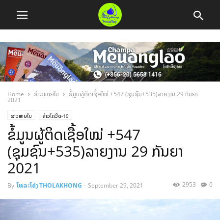
Home
ຂ່າວພາຍໃນ
ຂໍ້ມູນຜູ້ຕິດເຊື້ອໃໝ່ +547 (ຊຸມຊົນ+535)ລາຍງານ 29 ກັນຍາ
2021
ຂ່າວພາຍໃນ
ຂ່າວໂຄວິດ-19
ຂໍ້ມູນຜູ້ຕິດເຊື້ອໃໝ່ +547
(ຊຸມຊົນ+535)ລາຍງານ 29 ກັນຍາ
2021
2953
0
By
ໂທລະໂຄ່ງ THOLAKHONG
-
September 29, 2021