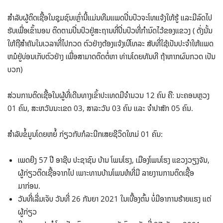
ສໍາລັບຜູ້ຕິດເຊື້ອໃນຊຸມຊົນເຫຼົ່ານີ້ແມ່ນທີມແພດປິ່ນປົວຈະໂທແຈ້ງໃຫ້ຮູ້ ແລະມີລົດໄປ
ຮັບເພື່ອເຂົ້ານອນ ຕິດຕາມປິ່ນປົວຢູ່ສະຖານທີ່ປິ່ນປົວທີ່ກໍານົດໄວ້ຂອງແຂວງ ( ດັ່ງນັ້ນ
ໃຫ້ຖືສໍາຄັນໃນເວລາທີ່ໄປກວດ ຕົວຢ່າງຕ້ອງແຈ້ງເບີໂທລະ ສັບທີ່ໃຊ້ເປັນປະຈໍາໃຫ້ແພດ
ຫມໍຢູ່ບ່ອນເກັບຕົວຢ່າງ ເພື່ອສາມາດຕິດຕໍ່ຫາ ທ່ານໂດຍທັນທີ ຖ້າຫາກຜົນກວດ ເປັນ
ບວກ)
ສ່ວນການຕິດເຊື້ອໃນຜູ້ທີ່ເດີນທາງເຂົ້າປະເທດມີຈໍານວນ 12 ຄົນ ຄື: ນະຄອນຫຼວງ
01 ຄົນ, ສະຫວັນນະເຂດ 03, ສາລະວັນ 03 ຄົນ ແລະ ຈໍາປາສັກ 05 ຄົນ.
ສຳລັບຂໍ້ມູນໂດຍຫຍໍ້ ກ່ຽວກັບກໍລະນີກເສຍຊີວິດໃຫມ່ 01 ຄົນ:
ເພດຍີງ 57 ປີ ອາຊີບ ປະຊາຊົນ ບ້ານ ໂພນໂຮງ, ເມືອງໂພນໂຮງ ແຂວງວຽງຈັນ,
ຜູ້ກ່ຽວຕິດເຊື້ອຈາກໄປ ເພາະທານບ້ານໂພນຫໍທີ່ມີ ລາຍງານການຕິດເຊື້ອ
ມາກ່ອນ.
ວັນທີ່ເລີ່ມເຈັບ ວັນທີ່ 26 ກັນຍາ 2021 ໃນເບື້ອງຕົ້ນ ບໍ່ມີອາການຮ້າຍແຮງ ແຕ່
ຜູ້ກ່ຽວ