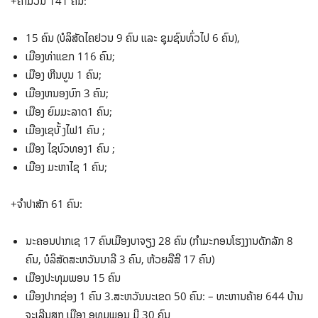
+ຄໍາມ່ວນ 141 ຄົນ:
15 ຄົນ (ບໍລິສັດໄຄຢວນ 9 ຄົນ ແລະ ຊຸມຊົນທົ່ວໄປ 6 ຄົນ),
ເມືອງທ່າແຂກ 116 ຄົນ;
ເມືອງ ຫີນບູນ 1 ຄົນ;
ເມືອງຫນອງບົກ 3 ຄົນ;
ເມືອງ ຍົມມະລາດ1 ຄົນ;
ເມືອງເຊບັ້ ງໄຟ1 ຄົນ ;
ເມືອງ ໄຊບົວທອງ1 ຄົນ ;
ເມືອງ ມະຫາໄຊ 1 ຄົນ;
+ຈໍາປາສັກ 61 ຄົນ:
ນະຄອນປາກເຊ 17 ຄົນເມືອງບາຈຽງ 28 ຄົນ (ກໍາມະກອນໂຮງງານດັກລັກ 8
ຄົນ, ບໍລິສັດສະຫວັນນາລີ 3 ຄົນ, ຫ້ວຍລືສີ 17 ຄົນ)
ເມືອງປະທຸມພອນ 15 ຄົນ
ເມືອງປາກຊ່ອງ 1 ຄົນ 3.ສະຫວັນນະເຂດ 50 ຄົນ: – ທະຫານຄ້າຍ 644 ບ້ານ
ຈະເລີນສຸກ ເມືອງ ອຸທຸມພອນ ມີ 30 ຄົນ