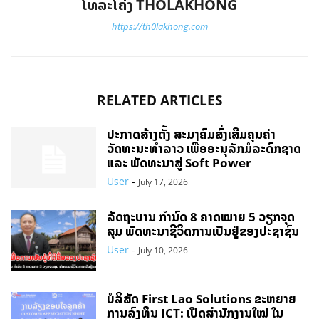
ໂທລະໂຄ່ງ THOLAKHONG
https://th0lakhong.com
RELATED ARTICLES
ປະກາດສ້າງຕັ້ງ ສະມາຄົມສົ່ງເສີມຄຸນຄ່າ
ວັດທະນະທຳລາວ ເພື່ອອະນຸລັກມໍລະດົກຊາດ
ແລະ ພັດທະນາສູ່ Soft Power
User
-
July 17, 2026
ລັດຖະບານ ກຳນົດ 8 ຄາດໝາຍ 5 ວຽກຈຸດ
ສຸມ ພັດທະນາຊີວິດການເປັນຢູ່ຂອງປະຊາຊົນ
User
-
July 10, 2026
ບໍລິສັດ First Lao Solutions ຂະຫຍາຍ
ການລົງທຶນ ICT: ເປີດສຳນັກງານໃໝ່ ໃນ