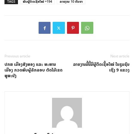
TAGS
ພົບຜູ້ຕິດເຊື້ອໃໝ່ +194
ລາຍງານ 10 ກັນຍາ
Previous article
Next article
ປກສ ເມືອງສັງທອງ ແລະ ທະຫານ
ລາຍງານມື້ນີ້ມີຜູ້ຕິດເຊື້ອໃໝ່ ໃນຊຸມຊົນ
ເມືອງ ກວດພົບຜູ້ລັກລອບ ຕັດໄມ້ເຂດ
ເຖິງ 9 ແຂວງ
ພູພະນັງ