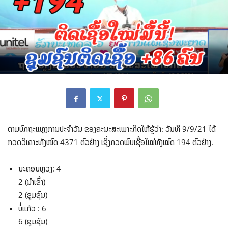
ຕາມບົກຖະແຫຼງການປະຈຳວັນ ຂອງຄະນະສະເພາະກິດໃຫ້ຮູ້ວ່າ: ວັນທີ 9/9/21 ໄດ້
ກວດວິເຄາະທັງໝົດ 4371 ຕົວຢ່າງ ເຊິ່ງກວດພົບເຊື້ອໃໝ່ທັງໝົດ 194 ຕົວຢ່າງ.
ນະຄອນຫຼວງ: 4
2 (ນໍາເຂົ້າ)
2 (ຊຸມຊົນ)
ບໍ່ແກ້ວ : 6
6 (ຊຸມຊົນ)