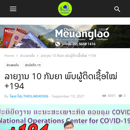
Home
ຂ່າວພາຍໃນ
ລາຍງານ 10 ກັນຍາ ພົບຜູ້ຕິດເຊື້ອໃໝ່ +194
ຂ່າວພາຍໃນ
ຂ່າວໂຄວິດ-19
ລາຍງານ 10 ກັນຍາ ພົບຜູ້ຕິດເຊື້ອໃໝ່
+194
4691
0
By
ໂທລະໂຄ່ງ THOLAKHONG
-
September 10, 2021