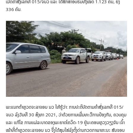
ເມີດຄໍາສັ່ງເລກທີ 015/ຈນວ ແລະ ໄດ້ສຶກສາອົບຮົມທັງໝົດ 1.123 ຄົນ, ຍິງ
336 ຄົນ.
ພະແນກຕໍາຫຼວດຈະລາຈອນ ນວ ໃຫ້ຮູ້ວ່າ: ການປະຕິບັດຕາມຄໍາສັ່ງເລກທີ 015/
ຈນວ ລົງວັນທີ 30 ສິງຫາ 2021, ວ່າດ້ວຍການເພີ່ມທະວີການປ້ອງກັນ, ຄວບຄຸມ
ແລະ ແກ້ໄຂ ການແຜ່ລະບາດຂອງພະຍາດໂຄວິດ-19 ຢູ່ນະຄອນຫຼວງວຽງຈັນ ເຈົ້າ
ໜ້າທີ່ຕໍາຫຼວດຈະລາຈອນ ນວ ຈຶ່ງໄດ້ສຸມໃສ່ລົງຕັ້ງດ່ານກວດກາພາຫະນະ ສັນຈອນ