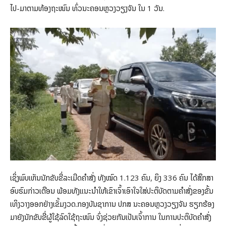
ໄປ-ມາຕາມທ້ອງຖະໜົນ ທົ່ວນະຄອນຫຼວງວຽງຈັນ ໃນ 1 ວັນ.
ເຊິ່ງພົບເຫັນນັກຂັບຂີ່ລະເມີດຄໍາສັ່ງ ທັງໝົດ 1.123 ຄົນ, ຍິງ 336 ຄົນ ໄດ້ສຶກສາ
ອົບຮົມກ່າວເຕືອນ ພ້ອມທັງແນະນໍາໃຫ້ເຂົາເຈົ້າເອົາໃຈໃສ່ປະຕິບັດຕາມຄໍາສັ່ງຂອງຂັ້ນ
ເທິງວາງອອກຢ່າງເຂັ້ມງວດ.ກອງບັນຊາການ ປກສ ນະຄອນຫຼວງວຽງຈັນ ຮຽກຮ້ອງ
ມາຍັງນັກຂັບຂີ່ຜູ້ໃຊ້ລົດໃຊ້ຖະໜົນ ຈົ່ງຊ່ວຍກັນເປັນເຈົ້າການ ໃນການປະຕິບັດຄໍາສັ່ງ