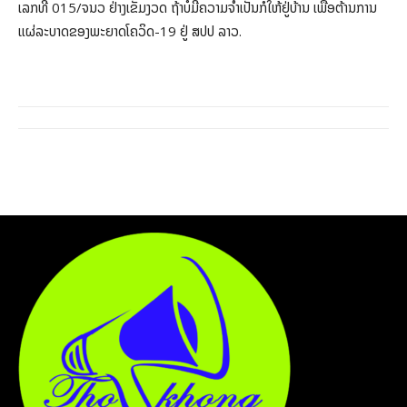
ເລກທີ 015/ຈນວ ຢ່າງເຂັ້ມງວດ ຖ້າບໍ່ມີຄວາມຈໍາເປັນກໍໃຫ້ຢູ່ບ້ານ ເພື່ອຕ້ານການ
ແຜ່ລະບາດຂອງພະຍາດໂຄວິດ-19 ຢູ່ ສປປ ລາວ.