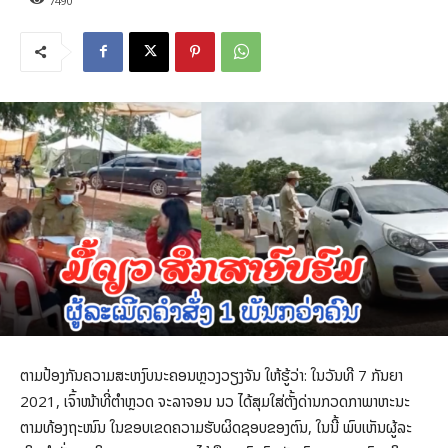
7490
ຕາມປ້ອງກັນຄວາມສະຫງົບນະຄອນຫຼວງວຽງຈັນ ໃຫ້ຮູ້ວ່າ: ໃນວັນທີ 7 ກັນຍາ
2021, ເຈົ້າໜ້າທີ່ຕໍາຫຼວດ ຈະລາຈອນ ນວ ໄດ້ສຸມໃສ່ຕັ້ງດ່ານກວດກາພາຫະນະ
ຕາມທ້ອງຖະໜົນ ໃນຂອບເຂດຄວາມຮັບຜິດຊອບຂອງຕົນ, ໃນນີ້ ພົບເຫັນຜູ້ລະ