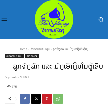
Home
ຂ່າວຄວາມສະຫງົບ
ລູກຈ້າງລັກ ແລະ ມ້າງເອົາເງິນໃນຕູ້ເຊັບ
ຂ່າວຄວາມສະຫງົບ
ຂ່າວທ້ອງຖິ່ນ
ລູກຈ້າງລັກ ແລະ ມ້າງເອົາເງິນໃນຕູ້ເຊັບ
September 9, 2021
2789