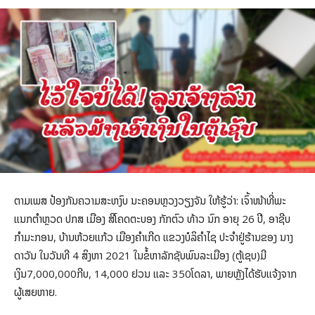
ຕາມເພສ ປ້ອງກັນຄວາມສະຫງົບ ນະຄອນຫຼວງວຽງຈັນ ໃຫ້ຮູ້ວ່າ: ເຈົ້າໜ້າທີ່ພະ
ແນກຕໍາຫຼວດ ປກສ ເມືອງ ສີໂຄດຕະບອງ ກັກຕົວ ທ້າວ ນົກ ອາຍຸ 26 ປີ, ອາຊີບ
ກໍາມະກອນ, ບ້ານຫ້ວຍແກ້ວ ເມືອງຄໍາເກີດ ແຂວງບໍລິຄໍາໄຊ ປະຈໍາຢູ່ຮ້ານຂອງ ນາງ
ດາວັນ ໃນວັນທີ 4 ສິງຫາ 2021 ໃນຂໍ້ຫາລັກຊັບພົນລະເມືອງ (ຕູ້ເຊບ)ມີ
ເງິນ7,000,000ກີບ, 14,000 ຢວນ ແລະ 350ໂດລາ, ພາຍຫຼັງໄດ້ຮັບແຈ້ງຈາກ
ຜູ້ເສຍຫາຍ.