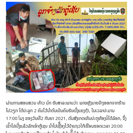
ຜ່ານການສອນສວນ
ທ້າວ ນົກ ຮັບສາລະພາບວ່າ: ພາຍຫຼັງນາຍຈ້າງອອກຈາກຮ້ານ
ໄປວຽກ ໄດ້ປະລູກ 2 ຄົນໄວ້ນໍາຕົນເປັນຄົນຮັບເບີ່ງແຍງຖ້າ, ໃນເວລາປະມານ
17:00 ໂມງ ຂອງວັນທີ2 ກັນຍາ 2021, ຕົນສັງເກດເຫັນປະຕູຫ້ອງບໍ່ໄດ້ລ໋ອກ, ຈຶ່ງ
ເຂົ້າໄປເບີ່ງແລ້ວລັກເອົາຕູ້ເຊບ ນໍາໄປເຊືີ່ອງໄວ້ປ່າແຖວໃກ້ເຮືອນຮອດເວລາ 20:00