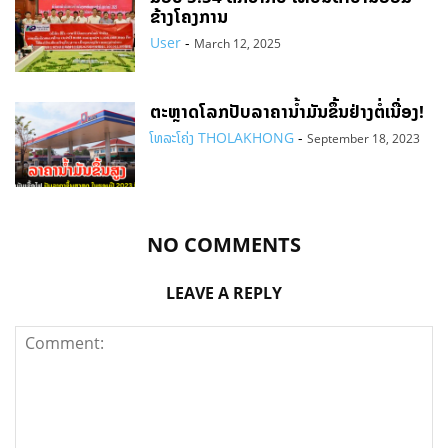
ຂ້າງໂຄງການ
User
-
March 12, 2025
ຕະຫຼາດໂລກປັບລາຄານ້ຳມັນຂຶ້ນຢ່າງຕໍ່ເນື່ອງ!
ໂທລະໂຄ່ງ THOLAKHONG
-
September 18, 2023
NO COMMENTS
LEAVE A REPLY