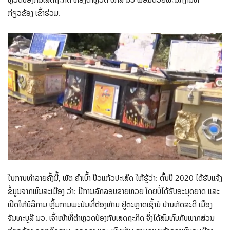
ກ່ຽວຂ້ອງ ເຂົ້າຮ່ວມ.
ໃນການທໍາລາຍຄັ້ງນີ້, ພັຕ ຄໍາເບົ້າ ປີວແກ້ວປະເສີດ ໃຫ້ຮູ້ວ່າ: ຕົ້ນປີ 2020 ໄດ້ຮັບແຈ້ງ
ຂໍ້ມູນຈາກພົນລະເມືອງ ວ່າ: ມີການລັກລອບຂາຍຫວຍ ໂດຍບໍ່ໄດ້ຮັບອະນຸດຍາດ ແລະ
ເປີດໃຫ້ບໍລິການ ຫຼີ້ນການພະນັນທີ່ຕ້ອງຫ້າມ ຢູ່ຕະຫຼາດເຊົ້າມໍ ບ້ານຫັດສະດີ ເມືອງ
ຈັນທະບູລີ ນວ. ເຈົ້າໜ້າທີ່ຕໍາຫຼວດປ້ອງກັນເສດຖະກິດ ຈຶ່ງໄດ້ສົມທົບກັບພາກສ່ວນ