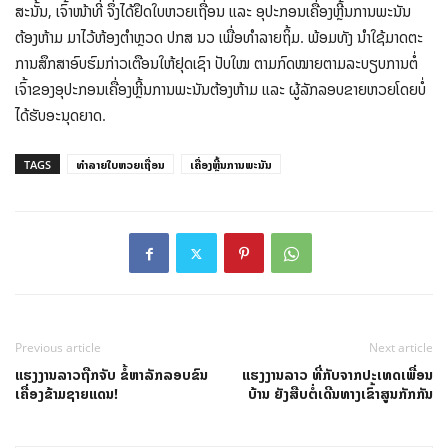
ສະນັ້ນ, ເຈົ້າໜ້າທີ່ ຈຶ່ງໄດ້ຢຶດໃບຫວຍເຖື່ອນ ແລະ ອຸປະກອນເຄື່ອງຫຼີ້ນການພະນັນ
ຕ້ອງຫ້າມ ມາໄວ້ຫ້ອງຕໍາຫຼວດ ປກສ ນວ ເພື່ອທໍາລາຍຖິ້ມ. ພ້ອມທັງ ນໍາໃຊ້ມາດຕະ
ການສຶກສາອົບຮົມກ່າວເຕືອນໃຫ້ຢຸດເຊົາ ປັບໃໝ ຕາມກົດໝາຍຕາມລະບຽບການຕໍ່
ເຈົ້າຂອງອຸປະກອນເຄື່ອງຫຼີ້ນການພະນັນຕ້ອງຫ້າມ ແລະ ຜູ້ລັກລອບຂາຍຫວຍໂດຍບໍ່
ໄດ້ຮັບອະນຸດຍາດ.
TAGS
ທຳລາຍໃບຫວຍເຖື່ອນ
ເຄື່ອງຫຼີ້ນການພະນັນ
Previous article
Next article
ແຮງງານລາວຖືກຈັບ ຂໍ້ຫາລັກລອບຂົນ
ແຮງງານລາວ ທີ່ກັບຈາກປະເທດເພື່ອນ
ເຄື່ອງຂ້າມຊາຍແດນ!
ບ້ານ ຍັງສືບຕໍ່ເດີນທາງເຂົ້າສູນກັກກັນ