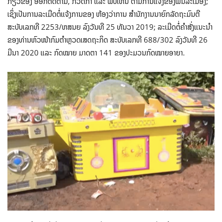
ກ່ຽວຂ້ອງ ອອກຕິດຕາມ, ກວດກາ ແລະ ພົບເຫັນ ຕາມການແຈ້ງຂອງພົນລະເມືອງ;
ເຊິ່ງເປັນການລະເມີດຕໍ່ແຈ້ງການຂອງ ຫ້ອງວ່າການ ສໍານັກງານນາຍົກລັດຖະມົນຕີ
ສະບັບເລກທີ 2253/ຫສນຍ ລົງວັນທີ 25 ທັນວາ 2019; ລະເມີດຕໍ່ຄໍາສັ່ງແນະນໍາ
ຂອງທ່ານຫົວໜ້າກົມຕໍາຫຼວດເສດຖະກິດ ສະບັບເລກທີ 688/302 ລົງວັນທີ 26
ມີນາ 2020 ແລະ ກົດໝາຍ ມາດຕາ 141 ຂອງປະມວນກົດໝາຍອາຍາ.