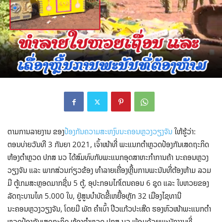
ຕາມການລາຍງານ ຂອງ
ປ້ອງກັນຄວາມສະຫງົບນະຄອນຫຼວງວຽງຈັນ
ໃຫ້ຮູ້ວ່າ:
ຕອນບ່າຍວັນທີ 3 ກັນຍາ 2021, ເຈົ້າໜ້າທີ່ ພະແນກຕໍາຫຼວດປ້ອງກັນເສດຖະກິດ
ຫ້ອງຕໍາຫຼວດ ປກສ ນວ ໄດ້ສົມທົບກັບພະແນກອຸດສາຫະກຳການຄ້າ ນະຄອນຫຼວງ
ວຽງຈັນ ແລະ ພາກສ່ວນກ່ຽວຂ້ອງ ທໍາລາຍເຄື່ອງຫຼີ້ນການພະນັນທີ່ຕ້ອງຫ້າມ ລວມ
ມີ ຕູ້ເກມສະຫຼອດມາກຊີ່ນ 5 ຕູ້, ອຸປະກອນໄກ່ໂຕນຄອນ 6 ຊຸດ ແລະ ໃບຫວຍຂອງ
ລັດຖະບານໄທ 5.000 ໃບ, ຢູ່ສູນບໍາບັດຂີ້ເຫຍື້ອຫຼັກ 32 ເມືອງໄຊທານີ
ນະຄອນຫຼວງວຽງຈັນ, ໂດຍມີ ພັຕ ຄໍາເບົ້າ ປີວແກ້ວປະເສີດ ຮອງຫົວໜ້າພະແນກຕໍາ
ຫຼວດປ້ອງກັນເສດຖະກິດ ຫ້ອງຕໍາຫຼວດ ປກສ ນວ ພ້ອມດ້ວຍພະນັກງານທີ່