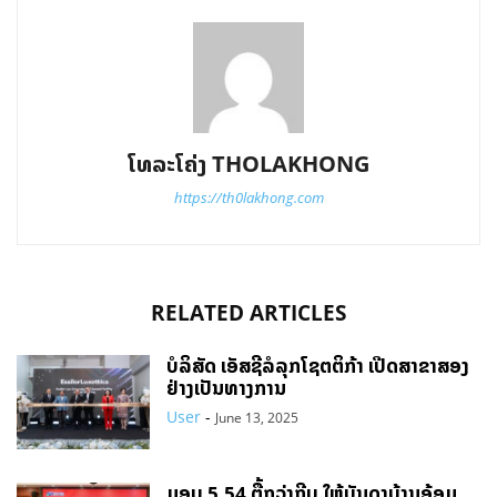
ໂທລະໂຄ່ງ THOLAKHONG
https://th0lakhong.com
RELATED ARTICLES
ບໍລິສັດ ເອັສຊີລໍລຸກໂຊຕຕິກ້າ ເປີດສາຂາສອງ
ຢ່າງເປັນທາງການ
User
-
June 13, 2025
ມອບ 5.54 ຕື້ກວ່າກີບ ໃຫ້ບັນດາບ້ານອ້ອມ