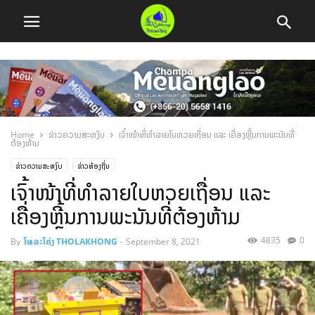
Home
ຂ່າວຄວາມສະຫງົບ
ເຈົ້າໜ້າທີ່ທຳລາຍໃບຫວຍເຖື່ອນ ແລະ ເຄື່ອງຫຼີ້ນການພະນັນທີ່
ຕ້ອງຫ້າມ
ຂ່າວຄວາມສະຫງົບ
ຂ່າວທ້ອງຖິ່ນ
ເຈົ້າໜ້າທີ່ທຳລາຍໃບຫວຍເຖື່ອນ ແລະ
ເຄື່ອງຫຼີ້ນການພະນັນທີ່ຕ້ອງຫ້າມ
4835
0
By
ໂທລະໂຄ່ງ THOLAKHONG
-
September 8, 2021