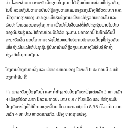
ວ່າ: ໄລຍະຜ່ານມາ ຄະນະຮັບຜິດຊອບໂຄງການ ໄດ້ເຊີນເອົາພາກສ່ວນທີ່ກ່ຽວຂ້ອງ,
ໃນນີ້ ລວມທັງບັນດານາຍບ້ານທີ່ຢູ່ລຽບຕາມແຄມຂອງຂອງເມືອງສີສັດຕະນາກ ແລະ
ເມືອງຫາດຊາຍຟອງ ມາປະຊຸມເພື່ອຮັບຟັງການເຜີຍແຜ່ກ່ຽວກັບເຫດຜົນ ແລະ
ຜົນປະ ໂຫຍດລວມຂອງໂຄງ ການ ເພື່ອນໍາໄປເຜີຍແຜ່ຕໍ່ໃຫ້ປະຊາຊົນພາຍໃນບ້ານ
ຂອງຕົນຮັບຮູ້ ແລະ ໃຫ້ການຮ່ວມມືນໍາລັດ ຖະບານ. ນອກຈາກນີ້ ໃນອີກບໍ່ດົນນີ້
ຄະນະຮັບຜິດ ຊອບໂຄງການຈະລົງໄປສົມທົບກັບອົງການປົກຄອງເມືອງທີ່ກ່ຽວຂ້ອງ
ເພື່ອລົງເຜີຍແຜ່ໃຫ້ປະຊາຊົນຢູ່ບັນດາບ້ານທີ່ຢູ່ລຽບແຄມຄອງໃຫ້ຮັບຮູ້ອີກຄັ້ງ
ກ່ຽວກັບໂຄງການດັ່ງກ່າວ.
ໂຄງການປ້ອງກັນຕະຝັ່ງ ແລະ ພັດທະນາແຄມຂອງ ໄລຍະທີ II ປະ ກອບມີ 4 ໜ້າ
ວຽກສໍາຄັນ ຄື:
1). ຍົກລະດັບຄູປ້ອງກັນນໍ້າ ແລະ ກໍ່ສ້າງລະບົບປ້ອງກັນຕະຝັ່ງແຕ່ຫລັກ 3 ຫາ ຫລັກ
4 ເມືອງສີສັດຕະນາກ ມີຄວາມຍາວປະ ມານ 0,97 ກິໂລແມັດ ແລະ ກໍ່ສ້າງລະບົບ
ປ້ອງກັນຕະຝັ່ງບໍ່ໃຫ້ມີການເຊາະເຈື່ອນ ມີຄວາມຍາວທັງໝົດ 8,36 ກິໂລ ແມັດ ຈາກ
ຫລັກ 4 ຫາ ບ້ານ ຫາດດອກແກ້ວ, ເມືອງ ຫາດຊາຍຟອງ.