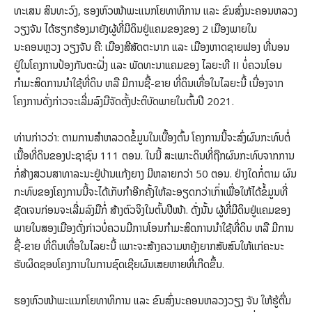
ທະເສນ ສິນທະວົງ, ຮອງຫົວໜ້າພະແນກໂຍທາທິການ ແລະ ຂົນສົ່ງນະຄອນຫລວງ
ວຽງຈັນ ໄດ້ຮຽກຮ້ອງມາຍັງຜູ້ທີ່ມີດິນຢູ່ແຄມຂອງຂອງ 2 ເມືອງພາຍໃນ
ນະຄອນຫຼວງ ວຽງຈັນ ຄື: ເມືອງສີສັດຕະນາກ ແລະ ເມືອງຫາດຊາຍຟອງ ທີ່ນອນ
ຢູ່ໃນໂຄງການປ້ອງກັນຕະຝັ່ງ ແລະ ພັດທະນາແຄມຂອງ ໄລຍະທີ II ບໍ່ຄວນໂອນ
ກໍາມະສິດການນໍາໃຊ້ທີ່ດິນ ຫລື ມີການຊື້-ຂາຍ ທີ່ດິນເທື່ອໃນໄລຍະນີ້ ເນື່ອງຈາກ
ໂຄງການດັ່ງກ່າວຈະເລີ່ມລົງມືຈັດຕັ້ງປະຕິບັດພາຍໃນຕົ້ນປີ 2021.
ທ່ານກ່າວວ່າ: ຕາມການສໍາຫລວດຂໍ້ມູນໃນເບື້ອງຕົ້ນ ໂຄງການນີ້ຈະສົ່ງຜົນກະທົບຕໍ່
ເນື້ອທີ່ດິນຂອງປະຊາຊົນ 111 ຕອນ. ໃນນີ້ ສະເພາະດິນທີ່ຖືກຜົນກະທົບຈາກການ
ກໍ່ສ້າງສວນສາທາລະນະຢູ່ບ້ານແກ້ງຍາງ ມີຫລາຍກວ່າ 50 ຕອນ. ຢ່າງໃດກໍ່ຕາມ ຜົນ
ກະທົບຂອງໂຄງການນີ້ຈະໄດ້ເກັບກໍາອີກຄັ້ງໃຫ້ລະອຽດກວ່າເກົ່າເພື່ອໃຫ້ໄດ້ຂໍ້ມູນທີ່
ຊັດເຈນກ່ອນຈະເລີ່ມລົງມືກໍ່ ສ້າງຕົວຈິງໃນຕົ້ນປີໜ້າ. ດັ່ງນັ້ນ ຜູ້ທີ່ມີດິນຢູ່ແຄມຂອງ
ພາຍໃນສອງເມືອງດັ່ງກ່າວບໍ່ຄວນມີການໂອນກໍາມະສິດການນໍາໃຊ້ທີ່ດິນ ຫລື ມີການ
ຊື້-ຂາຍ ທີ່ດິນເທື່ອໃນໄລຍະນີ້ ເພາະຈະສ້າງຄວາມຫຍຸ້ງຍາກສັບສົນໃຫ້ແກ່ຄະນະ
ຮັບຜິດຊອບໂຄງການໃນການຊົດເຊີຍຜົນເສຍຫາຍທີ່ເກີດຂຶ້ນ.
ຮອງຫົວໜ້າພະແນກໂຍທາທິການ ແລະ ຂົນສົ່ງນະຄອນຫລວງວຽງ ຈັນ ໃຫ້ຮູ້ຕື່ມ