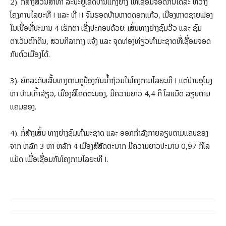
2). ກໍ່ສ້າງສວນສາທາ ລະນະຢູ່ເຂດບ້ານແກ້ງຍາງ ໃຫ້ເຊື່ອມຈອດກັນໄດ້ລະ ຫວ່າງ
ໂຄງການໄລຍະທີ I ແລະ ທີ II ຈົນຮອດບ້ານຫາດດອກແກ້ວ, ເມືອງຫາດຊາຍຟອງ
ໃນເນື້ອທີ່ປະມານ 4 ເຮັກຕາ ເຊີ່ງປະກອບດ້ວຍ: ເສັ້ນທາງຍ່າງຊົມວີວ ແລະ ຊົມ
ຕາເວັນຕົກດິນ, ສວນກິລາກາງ ແຈ້ງ ແລະ ຈຸດທ່ອງທ່ຽວທໍາມະຊາດທີ່ເຊື່ອມຈອດ
ກັບຕົວເມືອງໄດ້.
3). ຍົກລະດັບເສັ້ນທາງຕາມຄູປ້ອງກັນນໍ້າຖ້ວມໃນໂຄງການໄລຍະທີ I ແຕ່ບ້ານອຸໂມງ
ຫາ ບ້ານເກົ້າລ້ຽວ, ເມືອງສີໂຄດຕະບອງ, ມີຄວາມຍາວ 4,4 ກິ ໂລແມັດ ລຽບຕາມ
ແຄມຂອງ.
4). ກໍ່ສ້າງເສັ້ນ ທາງຍ່າງຊົມທໍາມະຊາດ ແລະ ອອກກໍາລັງກາຍລຽບຕາມແຄບຂອງ
ຈາກ ຫລັກ 3 ຫາ ຫລັກ 4 ເມືອງສີສັດຕະນາກ ມີຄວາມຍາວປະມານ 0,97 ກິໂລ
ແມັດ ເພື່ອເຊື່ອມກັບໂຄງການໄລຍະທີ I.