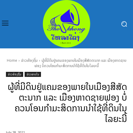
Home
ຂ່າວທ້ອງຖິ່ນ
ຜູ້ທີ່ມີດິນຢູ່ແຄມຂອງພາຍໃນເມືອງສີສັດຕະນາກ ແລະ ເມືອງຫາດຊາຍ
ຟອງ ບໍ່ຄວນໂອນກໍາມະສິດການນໍາໃຊ້ທີ່ດິນໃນໄລຍະນີ້
ຂ່າວທ້ອງຖິ່ນ
ຂ່າວພາຍໃນ
ຜູ້ທີ່ມີດິນຢູ່ແຄມຂອງພາຍໃນເມືອງສີສັດ
ຕະນາກ ແລະ ເມືອງຫາດຊາຍຟອງ ບໍ່
ຄວນໂອນກໍາມະສິດການນໍາໃຊ້ທີ່ດິນໃນ
ໄລຍະນີ້
July 28, 2021