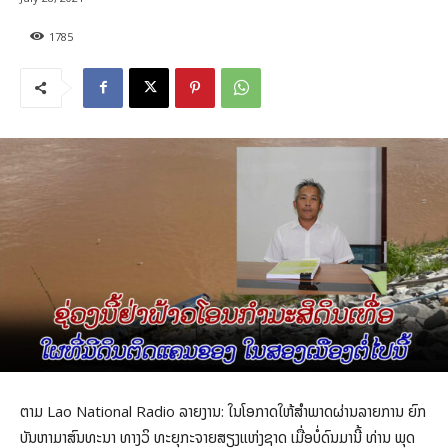
1785
ຕາມ Lao National Radio ລາຍງານ: ໃນໂອກາດໃຫ້ສໍາພາດຜ່ານລາຍການ ຍົກ
ບັນຫາມາສົນທະນາ ທາງວິ ທະຍຸກະຈາຍສຽງແຫ່ງຊາດ ເມື່ອບໍ່ດົນມານີ້ ທ່ານ ພຸດ