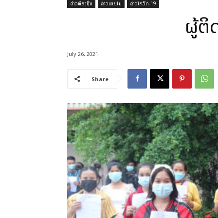
ຂ່າວທ້ອງຖິ່ນ
ຂ່າວພາຍໃນ
ຂ່າວໂຄວິດ-19
ຜູ້ຕ
July 26, 2021
Share