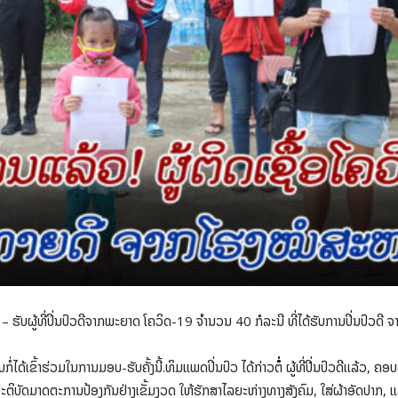
 ຮັບຜູ້ທີ່ປິ່ນປົວດີຈາກພະຍາດ ໂຄວິດ-19 ຈຳນວນ 40 ກໍລະນີ ທີ່ໄດ້ຮັບການປິ່ນປົວດີ
້ເຂົ້າຮ່ວມໃນການມອບ-ຮັບຄັ້ງນີ້.ທິມແພດປິ່ນປົວ ໄດ້ກ່າວຕໍ່ໍ່ ຜູ້ທີ່ປີ່ນປົວດີເເລ້ວ, ຄອບ
ປະຕິບັດມາດຕະການປ້ອງກັນຢ່າງເຂັ້ມງວດ ໃຫ້ຮັກສາໄລຍະຫ່າງທາງສັງຄົມ, ໃສ່ຜ້າອັດປາກ, ແລະ 