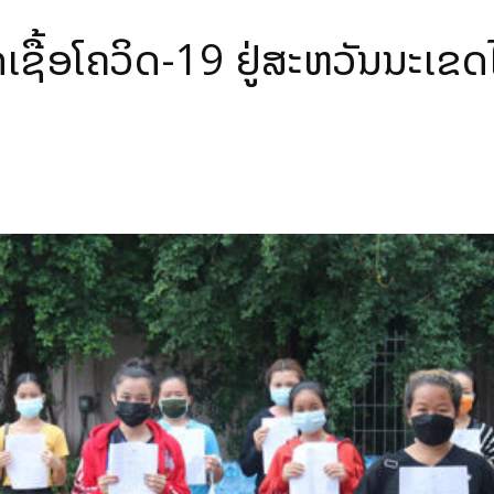
ິດເຊື້ອໂຄວິດ-19 ຢູ່ສະຫວັນນະເຂດ