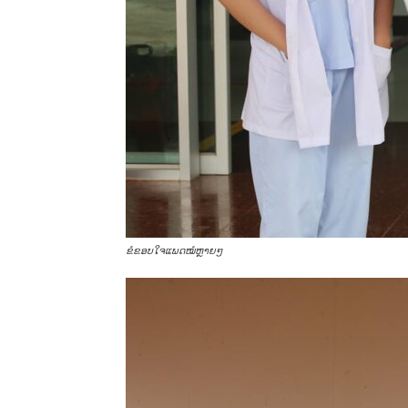
ຂໍຂອບໃຈແພດໝໍຫຼາຍໆ