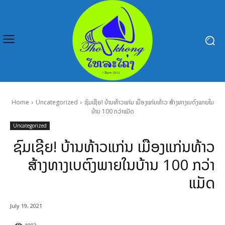
Home
Uncategorized
ຊົມເຊີຍ! ບ້ານທ້າວແກ່ນ ເມືອງແກ່ນທ້າວ ສ້າງທາງເບຕົງພາຍໃນ
ບ້ານ 100 ກວ່າແມັດ
Uncategorized
ຊົມເຊີຍ! ບ້ານທ້າວແກ່ນ ເມືອງແກ່ນທ້າວ
ສ້າງທາງເບຕົງພາຍໃນບ້ານ 100 ກວ່າ
ແມັດ
July 19, 2021