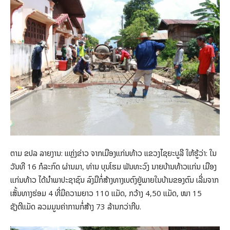
ຕາມ ຂປລ ລາຍງານ: ແຫຼ່ງຂ່າວ ຈາກເມືອງແກ່ນທ້າວ ແຂວງໄຊຍະບູລີ ໃຫ້ຮູ້ວ່າ: ໃນ
ວັນທີ 16 ກໍລະກົດ ຜ່ານມາ, ທ່ານ ບຸນໂຮມ ພັນທະວົງ ນາຍບ້ານທ້າວແກ່ນ ເມືອງ
ແກ່ນທ້າວ ໄດ້ນໍາພາປະຊາຊົນ ລົງມືກໍ່ສ້າງທາງເບຕົງຢູ່ພາຍໃນບ້ານຂອງຕົນ ເລີ່ມຈາກ
ເສັ້ນທາງຮ່ອມ 4 ທີ່ມີຄວາມຍາວ 110 ແມັດ, ກວ້າງ 4,50 ແມັດ, ໜາ 15
ຊັງຕີແມັດ ລວມມູນຄ່າການກໍ່ສ້າງ 73 ລ້ານກວ່າກີບ.