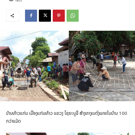
1803
ບ້ານທ້າວແກ່ນ ເມືອງແກ່ນທ້າວ ແຂວງ ໄຊຍະບູລີ ສ້າງທາງເບຕົງພາຍໃນບ້ານ 100
ກວ່າແມັດ