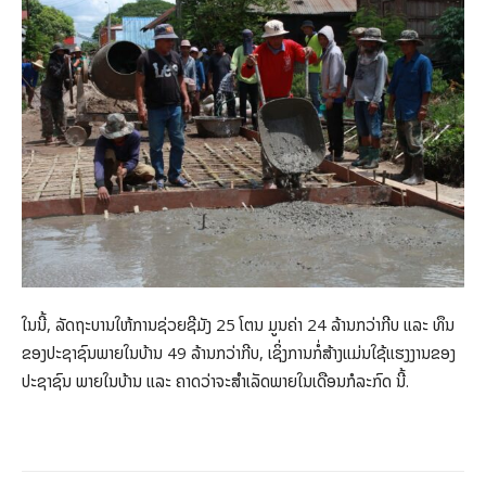
ໃນນີ້, ລັດຖະບານໃຫ້ການຊ່ວຍຊີມັງ 25 ໂຕນ ມູນຄ່າ 24 ລ້ານກວ່າກີບ ແລະ ທຶນ
ຂອງປະຊາຊົນພາຍໃນບ້ານ 49 ລ້ານກວ່າກີບ, ເຊິ່ງການກໍ່ສ້າງແມ່ນໃຊ້ແຮງງານຂອງ
ປະຊາຊົນ ພາຍໃນບ້ານ ແລະ ຄາດວ່າຈະສໍາເລັດພາຍໃນເດືອນກໍລະກົດ ນີ້.