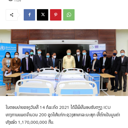
1726
ໃນຕອນບ່າຍຂອງວັນທີ 14 ກໍລະກົດ 2021 ໄດ້ມີພິທີມອບຮັບຕຽງ ICU
ທາງການແພດຈໍານວນ 200 ຊຸດໃຫ້ແກ່ກະຊວງສາທາລະນະສຸກ ທີ່ຕົກເປັນມູນຄ່າ
ທັງໝົດ 1,170,000,000 ກີບ.