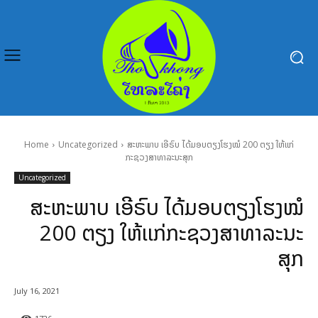
Home
Uncategorized
ສະຫະພາບ ເອີຣົບ ໄດ້ມອບຕຽງໂຮງໝໍ 200 ຕຽງ ໃຫ້ເເກ່
ກະຊວງສາທາລະນະສຸກ
Uncategorized
ສະຫະພາບ ເອີຣົບ ໄດ້ມອບຕຽງໂຮງໝໍ
200 ຕຽງ ໃຫ້ເເກ່ກະຊວງສາທາລະນະ
ສຸກ
July 16, 2021