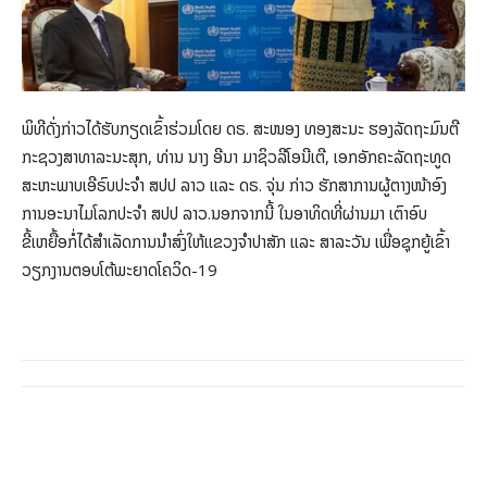
ພິທີດັ່ງກ່າວໄດ້ຮັບກຽດເຂົ້າຮ່ວມໂດຍ ດຣ. ສະໜອງ ທອງສະນະ ຮອງລັດຖະມົນຕີ
ກະຊວງສາທາລະນະສຸກ, ທ່ານ ນາງ ອີນາ ມາຊິວລີໂອນີເຕີ, ເອກອັກຄະລັດຖະທູດ
ສະຫະພາບເອີຣົບປະຈຳ ສປປ ລາວ ແລະ ດຣ. ຈຸ່ນ ກ່າວ ຮັກສາການຜູ້ຕາງໜ້າອົງ
ການອະນາໄມໂລກປະຈໍາ ສປປ ລາວ.ນອກຈາກນີ້ ໃນອາທິດທີ່ຜ່ານມາ ເຕົາອົບ
ຂີ້ເຫຍື້ອກໍ່ໄດ້ສໍາເລັດການນໍາສົ່ງໃຫ້ແຂວງຈໍາປາສັກ ແລະ ສາລະວັນ ເພື່ອຊຸກຍູ້ເຂົ້າ
ວຽກງານຕອບໂຕ້ພະຍາດໂຄວິດ-19