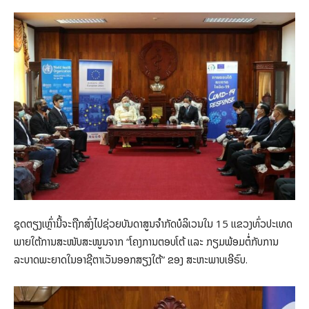
ຊຸດຕຽງເຫຼົ່ານີ້ຈະຖືກສົ່ງໄປຊ່ວຍບັນດາສູນຈໍາກັດບໍລິເວນໃນ 15 ແຂວງທົ່ວປະເທດ
ພາຍໃຕ້ການສະໜັບສະໜູນຈາກ “ໂຄງການຕອບໂຕ້ ແລະ ກຽມພ້ອມຕໍ່ກັບການ
ລະບາດພະຍາດໃນອາຊີຕາເວັນອອກສຽງໃຕ້” ຂອງ ສະຫະພາບເອີຣົບ.