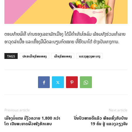
ຕອນທ້າຍພິທີ ທ່ານຮອງເລຂາພັກເມືອງ ໄດ້ມີຄຳເຫັນໂອລົມ ພ້ອມທັງຮ່ວມທຳລາຍ
ອາວຸດລ່າເນື້ອ ແລະເຄື່ອງມືຜິດລະບຽບກົດໝາຍ ທີ່ຍືດມາໄດ້ ຢ່າງເປັນທາງການ.
TAGS
ປກສເມືອງໂພນທອງ
ເມືອງໂພນທອງ
ແຂວງຫຼວງພະບາງ
Previous article
Next article
ເມືອງບໍ່ແຕນ ມີງົວຄວາຍ 1,800 ກວ່າ
ປິ່ນປົວຫາຍດີແລ້ວ ພ້ອມສົ່ງກັບບ້ານ
ໂຕ ເປັນພະຍາດຜີວໜັງອັກເສບ
19 ຄົນ ຢູ່ ແຂວງວຽງຈັນ