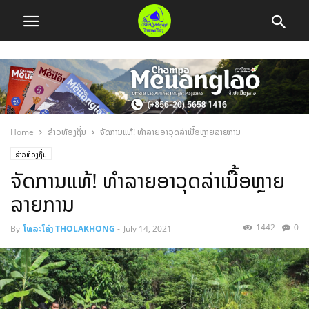
Home
ຂ່າວທ້ອງຖິ່ນ
ຈັດການແທ້! ທຳລາຍອາວຸດລ່າເນື້ອຫຼາຍລາຍການ
ຂ່າວທ້ອງຖິ່ນ
ຈັດການແທ້! ທຳລາຍອາວຸດລ່າເນື້ອຫຼາຍ
ລາຍການ
1442
0
By
ໂທລະໂຄ່ງ THOLAKHONG
-
July 14, 2021