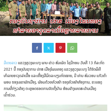
ມີເດຍລາວ
ແຂວງຫຼວງພະບາງ ພາບ-ຂ່າວ ສົມເພັດ ໄຊມີກອນ ວັນທີ 13 ກໍລະກົດ
2021 ນີ້ ກອງບັນຊາການ ປກສ ເມືອງໂພນທອງ ແຂວງຫຼວງພະບາງ ໄດ້ຈັດພິທີ
ທຳລາຍອາວຸດລ່າເນື້ອ ແລະເຄື່ອງມືຜິດລະບຽບກົດໝາຍ, ມີ ທ່ານ ສົມວອນ ແກ້ວຄຳ
ພອນ ຮອງເລຂາພັກເມືອງ, ພ້ອມດ້ວຍຫົວໜ້າ ຮອງຫົວໜ້າຫ້ອງການ, ຂະແໜງ
ການທີ່ກ່ຽວຂ້ອງ ຕະຫຼອດຮອດການຈັດຕັ້ງບ້ານ ອ້ອມຂ້າງເທດສະບ້ານເມືອງ
ເຂົ້າຮ່ວມ.