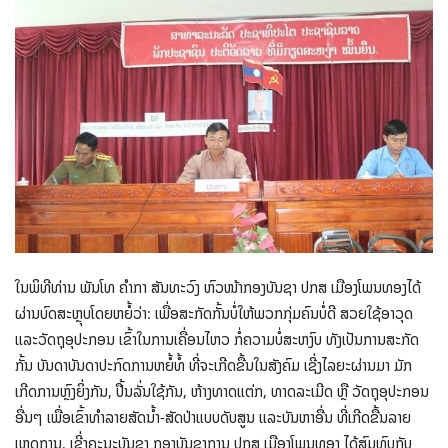
ໃນພິທີທ່ານ ພັນໂທ ຄຳກາ ສັນທະວົງ ຫົວໜ້າກອງບັນຊາ ປກສ ເມືອງໂພນທອງໄດ້
ຜ່ານບົດສະຫຼຸບໂດຍຫຍໍ້ວ່າ: ເພື່ອສະກັດກັ້ນບໍ່ໃຫ້ພວກກຸ່ມຄົນບໍ່ດີ ສວຍໃຊ້ອາວຸດ
ແລະວັດຖຸອຸປະກອນ ເຂົ້າໃນການເຄື່ອນໄຫວ ກໍ່ຄວາມບໍ່ສະຫງົບ ທັງເປັນການສະກັດ
ກັ້ນ ບັນດາບັນດາປະກົດການຫຍໍ້ທໍ້ ທີ່ຈະເກີດຂື້ນໃນສັງຄົມ ເຊີ່ງໄລຍະຜ່ານມາ ມັກ
ເກີດການຫຼົງຍິ່ງກັນ, ປື້ນລັ່ນໃຊ້ກັນ, ຫ້າງທາດແຕ່ກ, ທາດລະເມີດ ຫຼື ວັດຖຸອຸປະກອນ
ອື່ນໆ ເພື່ອເຂົ້າທຳລາຍສັດນໍ້າ-ສັດປ່າແບບດັບສູນ ແລະບັນຫາອື່ນ ທີ່ເກີດຂື້ນລາຍ
ເຫດການ, ເຊີ່ງຄະນະບັນຊາ ກອງບັນຊາການ ປກສ ເມືອງໂພນທອງ ໄດ້ສົມທົບກັບ