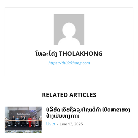
ໂທລະໂຄ່ງ THOLAKHONG
https://th0lakhong.com
RELATED ARTICLES
ບໍລິສັດ ເອັສຊີລໍລຸກໂຊຕຕິກ້າ ເປີດສາຂາສອງ
ຢ່າງເປັນທາງການ
User
-
June 13, 2025