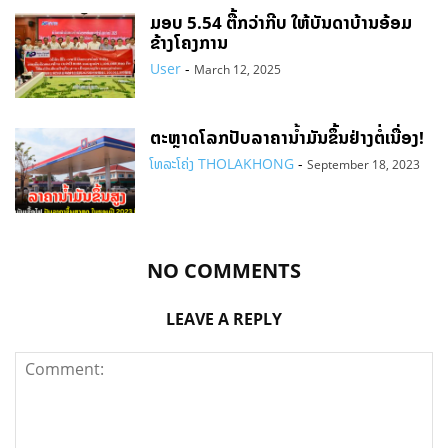
ມອບ 5.54 ຕື້ກວ່າກີບ ໃຫ້ບັນດາບ້ານອ້ອມ
ຂ້າງໂຄງການ
User
-
March 12, 2025
ຕະຫຼາດໂລກປັບລາຄານ້ຳມັນຂຶ້ນຢ່າງຕໍ່ເນື່ອງ!
ໂທລະໂຄ່ງ THOLAKHONG
-
September 18, 2023
NO COMMENTS
LEAVE A REPLY