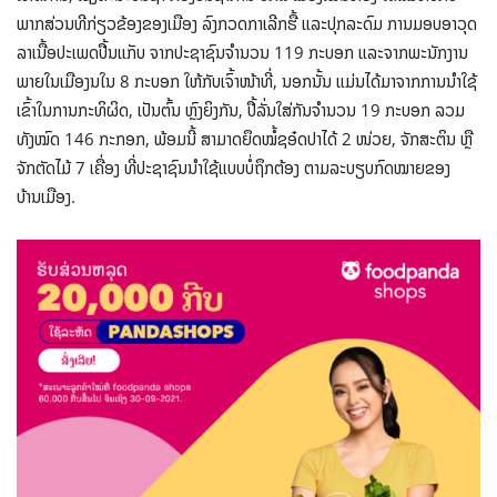
ພາກສ່ວນທີກ່ຽວຂ້ອງຂອງເມືອງ ລົງກວດກາເລີກຮື້ ແລະປຸກລະດົມ ການມອບອາວຸດ
ລາເນື້ອປະເພດປື້ນແກັບ ຈາກປະຊາຊົນຈຳນວນ 119 ກະບອກ ແລະຈາກພະນັກງານ
ພາຍໃນເມືອງນໃນ 8 ກະບອກ ໃຫ້ກັບເຈົ້າໜ້າທີ່, ນອກນັ້ນ ແມ່ນໄດ້ມາຈາກການນໍາໃຊ້
ເຂົ້າໃນການກະທິຜິດ, ເປັນຕົ້ນ ຫຼົງຍິງກັນ, ປື້ລັ່ນໃສ່ກັນຈຳນວນ 19 ກະບອກ ລວມ
ທັງໝົດ 146 ກະກອກ, ພ້ອມນີ້ ສາມາດຍຶດໝໍ້ຊອ໋ດປາໄດ້ 2 ໜ່ວຍ, ຈັກສະຕິນ ຫຼື
ຈັກຕັດໄມ້ 7 ເຄື່ອງ ທີ່ປະຊາຊົນນຳໃຊ້ແບບບໍ່ຖຶກຕ້ອງ ຕາມລະບຽບກົດໝາຍຂອງ
ບ້ານເມືອງ.