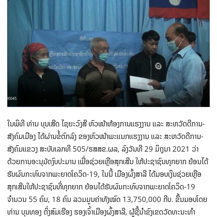
ໃນພິທີ ທ່ານ ບຸນເສີດ ໄຊຍະວົງສີ ຫົວໜ້າຫ້ອງການແຮງງານ ແລະ ສະຫວັດດີການ-
ສັງຄົມເມືອງ ໄດ້ຜ່ານຂໍ້ຕົກລົງ ຂອງຫົວໜ້າພະແນກແຮງງານ ແລະ ສະຫວັດດີການ-
ສັງຄົມແຂວງ ສະບັບເລກທີ 505/ຮສສຂ.ຜລ, ລົງວັນທີ 29 ມິຖຸນາ 2021 ວ່າ
ດ້ວຍການອະນຸມັດງົບປະມານ ເພື່ອຊ່ວຍເຫຼືອສຸກເສີນ ໃຫ້ປະຊາຊົນທຸກຍາກ ຍ້ອນໄດ້
ຮັບຜົນກະທົບຈາກພະຍາດໂຄວິດ-19, ໃນນີ້ ເມືອງຜົ້ງສາລີ ໄດ້ມອບເງິນຊ່ວຍເຫຼືອ
ສຸກເສີນໃຫ້ປະຊາຊົນທີ່ທຸກຍາກ ຍ້ອນໄດ້ຮັບຜົນກະທົບຈາກພະຍາດໂຄວິດ-19
ຈຳນວນ 55 ຄົນ, 18 ຄົນ ລວມມູນຄ່າທັງໝົດ 13,750,000 ກີບ. ຂຶ້ນມອບໂດຍ
ທ່ານ ບຸນທອງ ຕິ່ງສົມເຮືອງ ຮອງເຈົ້າເມືອງຜົ້ງສາລີ, ຜູ້ຊີ້ນຳຂົງເຂດວັດທະນະທຳ