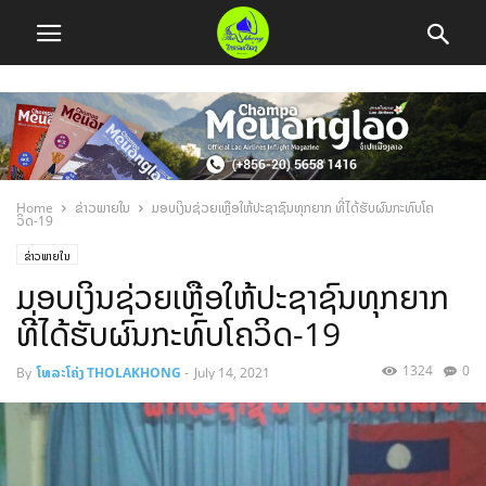
Home
ຂ່າວພາຍໃນ
ມອບເງິນຊ່ວຍເຫຼືອໃຫ້ປະຊາຊົນທຸກຍາກ ທີ່ໄດ້ຮັບຜົນກະທົບໂຄ
ວິດ-19
ຂ່າວພາຍໃນ
ມອບເງິນຊ່ວຍເຫຼືອໃຫ້ປະຊາຊົນທຸກຍາກ
ທີ່ໄດ້ຮັບຜົນກະທົບໂຄວິດ-19
1324
0
By
ໂທລະໂຄ່ງ THOLAKHONG
-
July 14, 2021