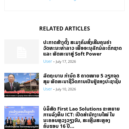
RELATED ARTICLES
ປະກາດສ້າງຕັ້ງ ສະມາຄົມສົ່ງເສີມຄຸນຄ່າ
ວັດທະນະທຳລາວ ເພື່ອອະນຸລັກມໍລະດົກຊາດ
ແລະ ພັດທະນາສູ່ Soft Power
User
-
July 17, 2026
ລັດຖະບານ ກຳນົດ 8 ຄາດໝາຍ 5 ວຽກຈຸດ
ສຸມ ພັດທະນາຊີວິດການເປັນຢູ່ຂອງປະຊາຊົນ
User
-
July 10, 2026
ບໍລິສັດ First Lao Solutions ຂະຫຍາຍ
ການລົງທຶນ ICT: ເປີດສຳນັກງານໃໝ່ ໃນ
ນະຄອນຫຼວງວຽງຈັນ, ສະເຫຼີມສະຫຼອງ
ຄົບຮອບ 16 ປີ...