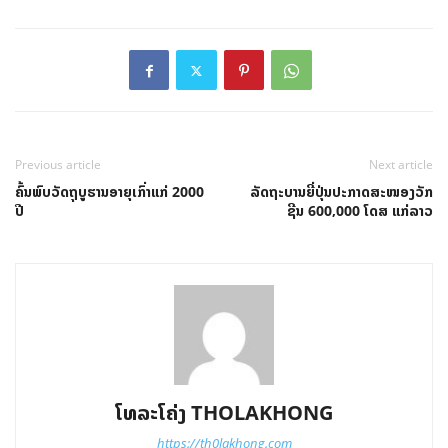
Previous article
Next article
ຄົ້ນພົບວັດຖຸບູຮານອາຍຸເກົ່າແກ່ 2000
ລັດຖະບານຍີ່ປຸ່ນປະກາດສະໜອງວັກ
ປີ
ຊີນ 600,000 ໂດສ ແກ່ລາວ
ໂທລະໂຄ່ງ THOLAKHONG
https://th0lakhong.com