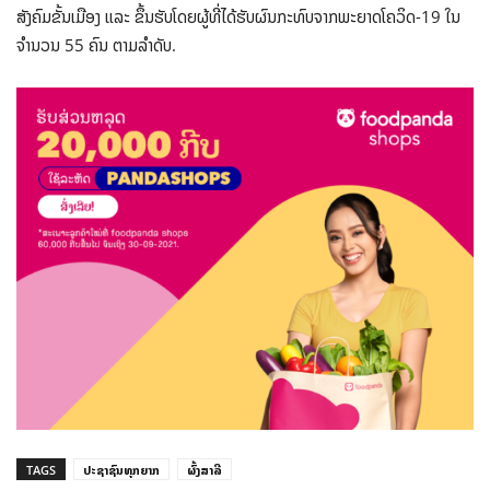
ສັງຄົມຂັ້ນເມືອງ ແລະ ຂຶ້ນຮັບໂດຍຜູ້ທີ່ໄດ້ຮັບຜົນກະທົບຈາກພະຍາດໂຄວິດ-19 ໃນ
ຈຳນວນ 55 ຄົນ ຕາມລຳດັບ.
TAGS
ປະຊາຊົນທຸກຍາກ
ຜົ້ງສາລີ