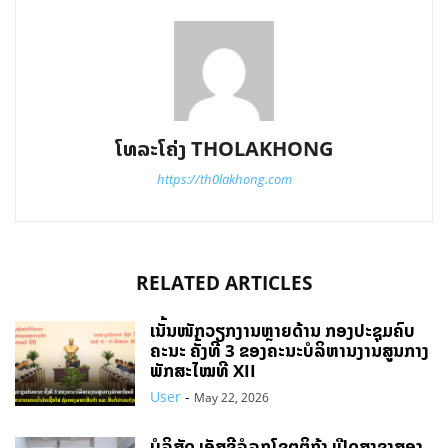
ໂທລະໂຄ່ງ THOLAKHONG
https://th0lakhong.com
RELATED ARTICLES
ເນັ້ນໜັກວຽກງານຫຼາຍດ້ານ ກອງປະຊຸມຄົບ
ຄະນະ ຄັ້ງທີ 3 ຂອງຄະນະບໍລິຫານງານສູນກາງ
ພັກສະໄໝທີ XII
User
-
May 22, 2026
ບໍລິສັດ ເອັສຊີລໍລຸກໂຊຕຕິກ້າ ເປີດສາຂາສອງ