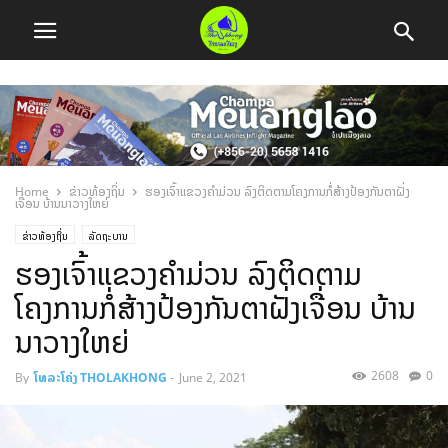
Home
ຂ່າວທ້ອງຖິ່ນ
ຮອງເຈົ້າແຂວງຄຳມ່ວນ ລົງຕິດຕາມໂຄງການກໍ່ສ້າງປ້ອງກັນຕາຝັ່ງ
ເຈື່ອນ ບ້ານນາວາງໃຫຍ່
ຂ່າວທ້ອງຖິ່ນ
ລັດຖະບານ
ຮອງເຈົ້າແຂວງຄຳມ່ວນ ລົງຕິດຕາມ
ໂຄງການກໍ່ສ້າງປ້ອງກັນຕາຝັ່ງເຈື່ອນ ບ້ານ
ນາວາງໃຫຍ່
2608
0
By
ໂທລະໂຄ່ງ THOLAKHONG
-
June 2, 2021