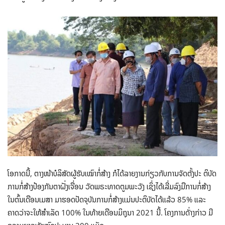
ໂອກາດນີ້, ຕາງໜ້າບໍລິສັດຜູ້ຮັບເໝົາກໍ່ສ້າງ ກໍໄດ້ລາຍງານກ່ຽວກັບການຈັດຕັ້ງປະ ຕິບັດ
ການກໍ່ສ້າງປ້ອງກັນຕາຝັ່ງເຈື່ອນ ວັດພຣະທາດຕູມພະວັງ ເຊິ່ງໄດ້ເລີ່ມລົງມືການກໍ່ສ້າງ
ໃນຕົ້ນເດືອນເມສາ ມາຮອດປັດຈຸບັນການກໍ່ສ້າງແມ່ນປະຕິບັດໄດ້ແລ້ວ 85% ແລະ
ຄາດວ່າຈະໃຫ້ສຳເລັດ 100% ໃນທ້າຍເດືອນມິຖຸນາ 2021 ນີ້. ໂຄງການດັ່າງກ່າວ ມີ