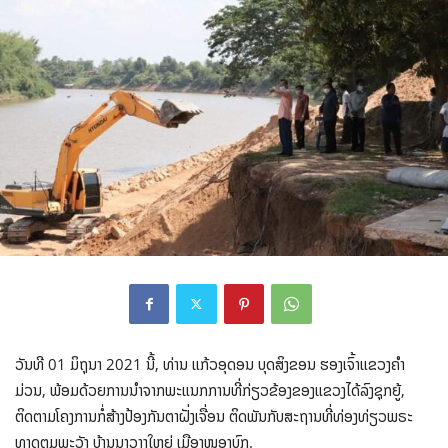
ວັນທີ 01 ມິຖຸນາ 2021 ນີ້, ທ່ານ ແກ້ວອຸດອນ ບຸດສິງຂອນ ຮອງເຈົ້າແຂວງຄຳ
ມ່ວນ, ພ້ອມດ້ວຍການນຳຈາກພະແນກການທີ່ກ່ຽວຂ້ອງຂອງແຂວງໄດ້ລົງຊຸກຍູ້,
ຕິດຕາມໂຄງການກໍ່ສ້າງປ້ອງກັນຕາຝັ່ງເຈື່ອນ ຕິດພັນກັບສະຖານທີ່ທ່ອງທ່ຽວພຣະ
ທາດຕູມພະວັງ ບ້ານນາວາງໃຫຍ່ ເມືອງໜອງບົກ.