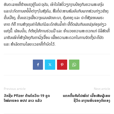
ອັນຕະລາຍທີ່ຮ້າຍແຮງຢູ່ໃນປະຈຸບັນ, ເອົາໃຈໃສ່ຕໍ່ວຽກງານປ້ອງກັນຄວາມສະຫງົບ
ແລະປະກົດການຫຍໍ້ທໍ້ຕ່າງໆໃນສັງຄົມ, ສືບຕໍ່ປະສານສົມທົບກັບພາກສ່ວນກ່ຽວຂ້ອງ
ຂັ້ນເມືອງ, ຂັ້ນແຂວງເພື່ອວາງແຜນພັດທະນາ, ຄຸ້ມຄອງ ແລະ ປະຕິສັງຂອນພຣະ
ທາດ ກໍຄື ການສ້າງຄຸນຄ່າໃຫ້ແກ່ມໍລະດົກອັນລໍ້າຄ່າ ທີ່ຕິດພັນກັບແຫລ່ງທ່ອງທ່ຽວ
ແຫ່ງນີ້. ພ້ອມນັ້ນ, ກໍຕ້ອງໃຫ້ການຮ່ວມມື ແລະ ອຳນວຍຄວາມສະດວກແກ່ ບໍລິສັດທີ່
ມາຮັບເໝົາກໍ່ສ້າງປ້ອງກັນຕາຝັ່ງເຈື່ອນ ເພື່ອຄວາມສະດວກໃນການຈັດຕັ້ງປະຕິບັດ
ແລະ ສຳເລັດຕາມໄລຍະເວລາທີ່ກຳນົດໄວ້.
Previous article
Next article
ວັກຊີນ Pfizer ຕ້ານໂຄວິດ-19 ຊຸດ
ແຕກຕື່ນກັນໄປໝົດ! ເມື່ອເຫັນຜູ້ເສຍ
ໃໝ່ມາຮອດ ສປປ ລາວ ແລ້ວ
ຊີວິດ ມາງານສົບຂອງຕົນເອງ