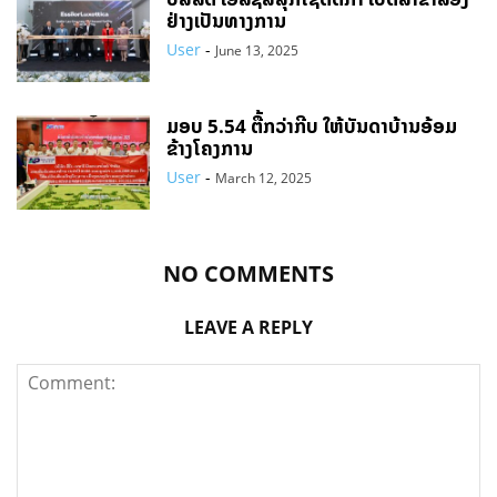
ຢ່າງເປັນທາງການ
User
-
June 13, 2025
ມອບ 5.54 ຕື້ກວ່າກີບ ໃຫ້ບັນດາບ້ານອ້ອມ
ຂ້າງໂຄງການ
User
-
March 12, 2025
NO COMMENTS
LEAVE A REPLY