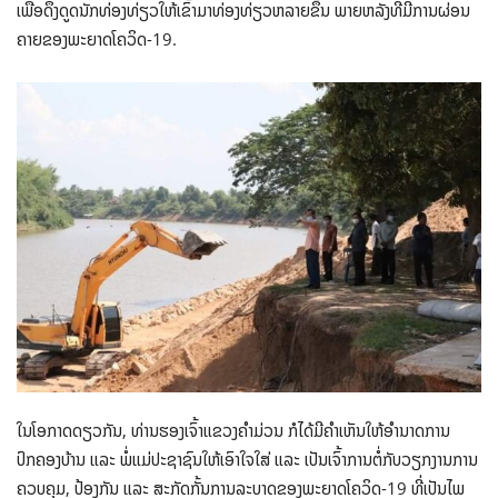
ເພື່ອດຶງດູດນັກທ່ອງທ່ຽວໃຫ້ເຂົ້າມາທ່ອງທ່ຽວຫລາຍຂຶ້ນ ພາຍຫລັງທີ່ມີການຜ່ອນ
ຄາຍຂອງພະຍາດໂຄວິດ-19.
ໃນໂອກາດດຽວກັນ, ທ່ານຮອງເຈົ້າແຂວງຄຳມ່ວນ ກໍໄດ້ມີຄຳເຫັນໃຫ້ອໍານາດການ
ປົກຄອງບ້ານ ແລະ ພໍ່ແມ່ປະຊາຊົນໃຫ້ເອົາໃຈໃສ່ ແລະ ເປັນເຈົ້າການຕໍ່ກັບວຽກງານການ
ຄວບຄຸມ, ປ້ອງກັນ ແລະ ສະກັດກັ້ນການລະບາດຂອງພະຍາດໂຄວິດ-19 ທີ່ເປັນໄພ