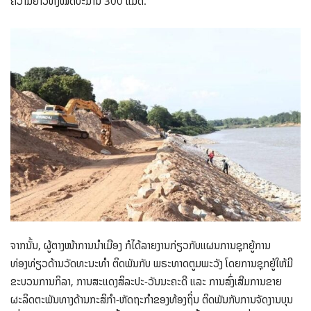
ຄວາມຍາວທັງໝົດປະມານ 300 ແມັດ.
ຈາກນັ້ນ, ຜູ້ຕາງໜ້າການນຳເມືອງ ກໍໄດ້ລາຍງານກ່ຽວກັບແຜນການຊຸກຍູ້ການ
ທ່ອງທ່ຽວດ້ານວັດທະນະທຳ ຕິດພັນກັບ ພຣະທາດຕູມພະວັງ ໂດຍການຊຸກຍູ້ໃຫ້ມີ
ຂະບວນການກິລາ, ການສະແດງສິລະປະ-ວັນນະຄະດີ ແລະ ການສົ່ງເສີມການຂາຍ
ຜະລິດຕະພັນທາງດ້ານກະສິກຳ-ຫັດຖະກຳຂອງທ້ອງຖິ່ນ ຕິດພັນກັບການຈັດງານບຸນ