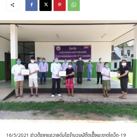
16/5/2021 ຂ່າວດີຂອງແຂວງອຸດົມໄຊຈຳນວນຜູ້ຕິດເຊື້ອພະຍາດໂຄວິດ-19