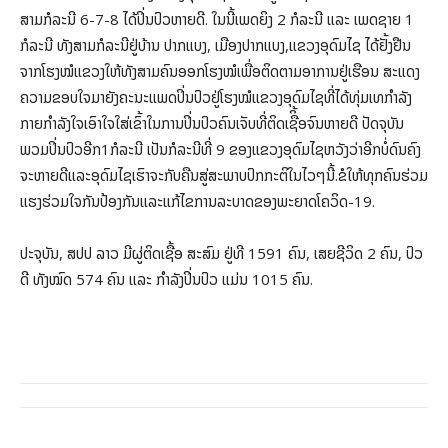
ສາມກໍລະນີ 6-7-8 ໄດ້ປິ່ນປົວຫາຍດີ. ໃນນີ້ເພດຍິງ 2 ກໍລະນີ ແລະ ເພດຊາຍ 1
ກໍລະນີ ທັງສາມກໍລະນີຢູ່ບ້ານ ປາກແບງ, ເມືອງປາກແບງ,ແຂວງອຸດົມໄຊ ໄດ້ຢັ້ງຢືນ
ຈາກໂຮງໝໍແຂວງໃຫ້ທັງສາມຄົນອອກໂຮງໝໍເພື່ອຕິດຕາມອາການຢູ່ເຮືອນ ສະແດງ
ຄວາມຂອບໃຈມາຍັງຄະນະແພດປິ່ນປົວຢູ່ໂຮງໝໍແຂວງອຸດົມໄຊທີ່ໄດ້ທຸ່ມເທກຳລັງ
ກາຍກຳລັງໃຈເອົາໃຈໃສ່ເຂົ້າໃນການປິ່ນປົວຄົນເຈັບທີ່ຕິດເຊືິ້ອຈົນຫາຍດີ ປັດຈຸບັນ
ພວມປິ່ນປົວອີກ1ກໍລະນີ ເປັນກໍລະນີທີ່ 9 ຂອງແຂວງອຸດົມໄຊຫວັງວ່າອີກບໍ່ດົນຄົງ
ຈະຫາຍດີແລະອຸດົມໄຊເຮົາຈະກັບຄືນສູ່ສະພາບປົກກະຕິໃນໄວໆນີ້.ຂໍໃຫ້ທຸກຄົນຮ່ວມ
ແຮງຮ່ວມໃຈກັນປ້ອງກັນແລະແກ້ໄຂການລະບາດຂອງພະຍາດໂຄວິດ-19.
ປະຈຸບັນ, ສປປ ລາວ ມີຜູ່ຕິດເຊື້ອ ສະສົມ ຢູ່ທີ 1591​ ຄົນ, ເສຍຊີວິດ 2 ຄົນ, ປົວ
ດີ ທັງໝົດ 574 ຄົນ ແລະ ກໍາລັງປິ່ນປົວ ແມ່ນ 1015 ຄົນ.