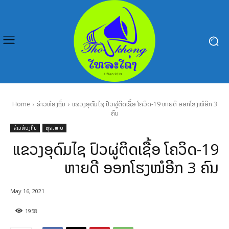
Home
ຂ່າວທ້ອງຖິ່ນ
ແຂວງອຸດົມໄຊ ປົວຜູ່ຕິດເຊື້ອ ໂຄວິດ-19 ຫາຍດີ ອອກໂຮງໝໍອີກ 3
ຄົນ
ຂ່າວທ້ອງຖິ່ນ
ສຸຂະພາບ
ແຂວງອຸດົມໄຊ ປົວຜູ່ຕິດເຊື້ອ ໂຄວິດ-19
ຫາຍດີ ອອກໂຮງໝໍອີກ 3 ຄົນ
May 16, 2021
1958