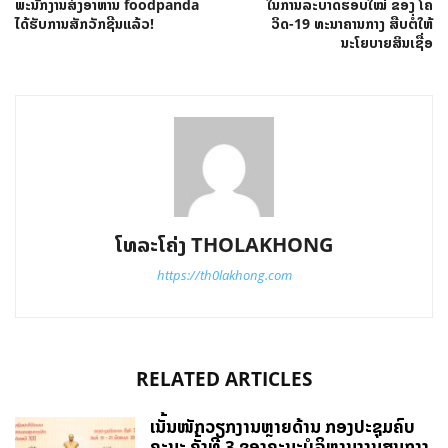
ພະນັກງານສົ່ງອາຫານ foodpanda
ໃນການລະບາດຮອບໃໝ່ ຂອງ ໂຄ
ໄດ້ຮັບການສັກວັກຊີນແລ້ວ!
ວິດ-19 ທະນາຄານກາງ ສືບຕໍ່ໃຫ້
ນະໂຍບາຍສິນເຊື່ອ
ໂທລະໂຄ່ງ THOLAKHONG
https://th0lakhong.com
RELATED ARTICLES
ເນັ້ນໜັກວຽກງານຫຼາຍດ້ານ ກອງປະຊຸມຄົບ
ຄະນະ ຄັ້ງທີ 3 ຂອງຄະນະບໍລິຫານງານສູນກາງ