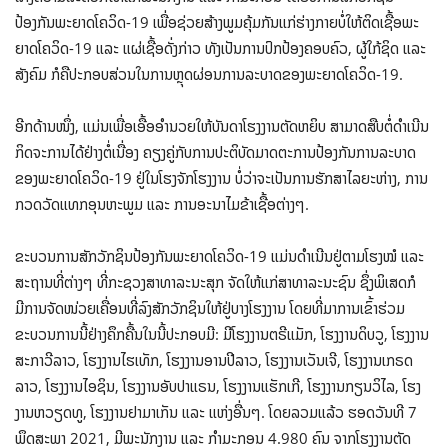
ປ້ອງກັນພະຍາດໂຄວິດ-19 ເພື່ອຊ່ວຍສ້າງພູມຄຸ້ມກັນແກ່ຮ່າງກາຍບໍ່ໃຫ້ຕິດເຊື້ອພະ
ຍາດໂຄວິດ-19 ແລະ ແຜ່ເຊື້ອດັ່ງກ່າວ ທັງເປັນການປົກປ້ອງຄອບຄົວ, ຜູ້ໃກ້ຊິດ ແລະ
ສັງຄົມ ກໍຄືປະກອບສ່ວນໃນການຫຼຸດຜ່ອນການລະບາດຂອງພະຍາດໂຄວິດ-19.
ອີກດ້ານໜຶ່ງ, ແມ່ນເພື່ອເອື້ອອຳນວຍໃຫ້ບັນດາໂຮງງານຕັດຫຍິບ ສາມາດສືບຕໍ່ດໍາເນີນ
ກິດຈະການໄດ້ຢ່າງຕໍ່ເນື່ອງ ຄຽງຄູ່ກັບການປະຕິບັດມາດຕະການປ້ອງກັນການລະບາດ
ຂອງພະຍາດໂຄວິດ-19 ຢູ່ໃນໂຮງຈັກໂຮງງານ ບໍ່ວ່າຈະເປັນການຮັກສາໄລຍະຫ່າງ, ການ
ກວດວັດແທກອຸນຫະພູມ ແລະ ການອະນາໄມຂ້າເຊື້ອຕ່າງໆ.
ຂະບວນການສັກວັກຊິນປ້ອງກັນພະຍາດໂຄວິດ-19 ແມ່ນດຳເນີນຢູ່ຕາມໂຮງໝໍ ແລະ
ສະຖານທີ່ຕ່າງໆ ທີ່ກະຊວງສາທາລະນະສຸກ ຈັດໃຫ້ແກ່ສາທາລະນະຊົນ ຊຶ່ງພິເສດກໍ
ມີການຈັດໜ່ວຍເຄື່ອນທີ່ລົງສັກວັກຊິນໃຫ້ຢູ່ບາງໂຮງງານ ໂດຍທີ່ມາການເຂົ້າຮ່ວມ
ຂະບວນການນີ້ຢ່າງຄຶກຄື້ນໃນນີ້ປະກອບມີ: ມີໂຮງງານຕຣີແມັກ, ໂຮງງານດິບວູ, ໂຮງງານ
ສະກາວີລາວ, ໂຮງງານໄຮເທັກ, ໂຮງງານອານປີລາວ, ໂຮງງານເວັນເຈີ, ໂຮງງານເກຣດ
ລາວ, ໂຮງງານໄອຊິນ, ໂຮງງານອັບປາແຣນ, ໂຮງງານແຮັກເກີ, ໂຮງງານກຽນວິໄລ, ໂຮງ
ງານຫວຽດທູ, ໂຮງງານຢາມາເກັນ ແລະ ແຫ່ງອື່ນໆ. ໂດຍລວມແລ້ວ ຮອດວັນທີ 7
ພຶດສະພາ 2021, ມີພະນັກງານ ແລະ ກຳມະກອນ 4.980 ຄົນ ຈາກໂຮງງານຕັດ