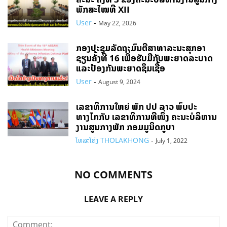
ພັກສະໄໝທີ XII
User
-
May 22, 2026
ກອງປະຊຸມລັດຖະມົນຕີສາທາລະນະສຸກອາ
ຊຽນຄັ້ງທີ 16 ເພື່ອຮັບມືກັບພະຍາດລະບາດ
ແລະປ້ອງກັນພະຍາດຊຶມເຊື້ອ
User
-
August 9, 2024
ເລຂາທິການໃຫຍ່ ພັກ ປປ ລາວ ພົບປະ
ທາງໄກກັບ ເລຂາທິການທີໜຶ່ງ ຄະນະບໍລິຫານ
ງານສູນກາງພັກ ກອມມູນິດກູບາ
ໂທລະໂຄ່ງ THOLAKHONG
-
July 1, 2022
NO COMMENTS
LEAVE A REPLY