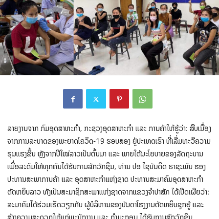
ລາຍງານຈາກ ກົມອຸດສາຫະກໍາ, ກະຊວງອຸດສາຫະກໍາ ແລະ ການຄ້າໃຫ້ຮູ້ວ່າ: ສືບເນື່ອງ
ຈາກການລະບາດຂອງພະຍາດໂຄວິດ-19 ຮອບສອງ ຢູ່ປະເທດເຮົາ ທີ່ເລີ່ມທະວີຄວາມ
ຮຸນແຮງຂຶ້ນ ຫຼັງຈາກປີໃໝ່ລາວເປັນຕົ້ນມາ ແລະ ພາຍໃຕ້ນະໂຍບາຍຂອງລັດຖະບານ
ເພື່ອລະດົມໃຫ້ທຸກຄົນໄດ້ຮັບການສັກວັກຊິນ, ທ່ານ ປອ ໄຊບັນດິດ ຣາຊະພົນ ຮອງ
ປະທານສະພາການຄ້າ ແລະ ອຸດສາຫະກໍາແຫ່ງຊາດ ປະທານສະມາຄົມອຸດສາຫະກຳ
ຕັດຫຍິບລາວ ທັງເປັນສະມາຊິກສະພາແຫ່ງຊາດຈາກແຂວງຈຳປາສັກ ໄດ້ເປີດເຜີຍວ່າ:
ສະມາຄົມໄດ້ຮ່ວມເຮັດວຽກກັບ ຜູ້ບໍລິຫານຂອງບັນດາໂຮງງານຕັດຫຍິບຊຸກຍູ້ ແລະ
ສ້າງຄວາມສະດວກໃຫ້ແກ່ພະນັກງານ ແລະ ກຳມະກອນ ໄດ້ຮັບການສັກວັກຊິນ