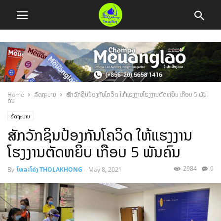
Home
ລັດຖະບານ
ສັກວັກຊິນປ້ອງກັນໂຄວິດ ໃຫ້ແຮງງານໂຮງງານຕັດຫຍິບ ເກືອບ 5 ພັນ
ຄົນ
ລັດຖະບານ
ສັກວັກຊິນປ້ອງກັນໂຄວິດ ໃຫ້ແຮງງານ
ໂຮງງານຕັດຫຍິບ ເກືອບ 5 ພັນຄົນ
2984
0
By
ໂທລະໂຄ່ງ THOLAKHONG
-
May 8, 2021