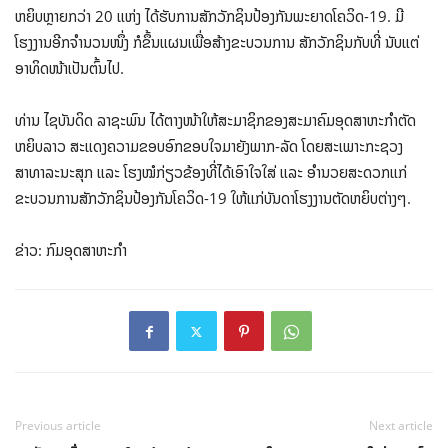
ຫຍິບຫຼາຍກວ່າ 20 ແຫ່ງ ໄດ້ຮັບການສັກວັກຊິນປ້ອງກັນພະຍາດໂຄວິດ-19. ມີ
ໂຮງງານອີກຈຳນວນໜຶ່ງ ກໍຂຶ້ນແຜນເພື່ອສ້າງຂະບວນການ ສັກວັກຊິນກັບທີ່ ນັບແຕ່
ອາທິດໜ້າເປັນຕົ້ນໄປ.
ທ່ານ ໄຊບັນດິດ ລາຊະພົນ ໄດ້ຕາງໜ້າໃຫ້ສະມາຊິກຂອງສະມາຄົມອຸດສາຫະກຳຕັດ
ຫຍິບລາວ ສະແດງຄວາມຂອບອົກຂອບໃຈມາຍັງພາກ-ລັດ ໂດຍສະເພາະກະຊວງ
ສາທາລະນະສຸກ ແລະ ໂຮງໝໍກ່ຽວຂ້ອງທີ່ໄດ້ເອົາໃຈໃສ່ ແລະ ອຳນວຍສະດວກແກ່
ຂະບວນການສັກວັກຊິນປ້ອງກັນໂຄວິດ-19 ໃຫ້ແກ່ບັນດາໂຮງງານຕັດຫຍິບຕ່າງໆ.
ຂ່າວ: ກົມອຸດສາຫະກຳ
Previous article
Next article