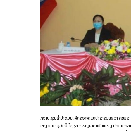
ກອງປະຊຸມຄັ້ງປະຖົມມະລຶກຂອງສະພາປະຊາຊົນແຂວງ (ສພຂ) ບໍລ
ຂອງ ທ່ານ ສຸວັນນີ ໄຊຊະນະ ຮອງເລຂາພັກແຂວງ ປະທານສະພາ