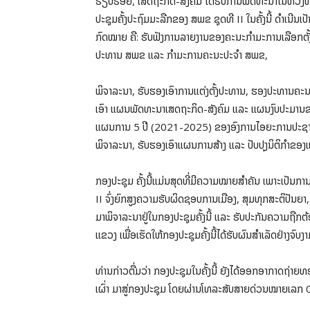
ຮຽບຮ້ອຍ, ເສດຖະກິດ-ສັງຄົມ ໄດ້ຮັບການພັດທະນາໃນທ່ວງທ່າດີຂ
ປະຊຸມຄັ້ງປະຖົມມະລືກຂອງ ສພຂ ຊຸດທີ II ໃນຄັ້ງນີ້ ດຳເນີນເປ
ກົດໝາຍ ຄື: ຮັບຟັງການລາຍງານຂອງຄະນະກຳມະການເລືອກຕັ້ງແ
ປະທານ ສພຂ ແລະ ກຳມະການຄະນະປະຈໍາ ສພຂ,
ພິຈາລະນາ, ຮັບຮອງເອົາການແຕ່ງຕັ້ງປະທານ, ຮອງປະທານຄະ
ເອົາ ແຜນພັດທະນາເສດຖະກິດ-ສັງຄົມ ແລະ ແຜນງົບປະມານຂ
ແຜນການ 5 ປີ (2021-2025) ຂອງອົງການໄອຍະການປະຊາຊົ
ພິຈາລະນາ, ຮັບຮອງເອົາແຜນການສ້າງ ແລະ ປັບປຸງນິຕິກໍາຂ
ກອງປະຊຸມ ຄັ້ງນີ້ແມ່ນສຸດທີ່ມີຄວາມໝາຍສຳຄັນ ເພາະເປັນການ
II ຈົ່ງຍົກສູງຄວາມຮັບຜິດຊອບການເມືອງ, ສຸມທຸກສະຕິປັນຍາ,
ມາພິຈາລະນາຢູ່ໃນກອງປະຊຸມຄັ້ງນີ້ ແລະ ຮັບປະກັນຄວາມຖ
ແຂວງ ເພື່ອເຮັດໃຫ້ກອງປະຊຸມຄັ້ງນີ້ໄດ້ຮັບຜົນສຳເລັດຢ່າງຈົ
ທ່ານກ່າວຕື່ມວ່າ ກອງປະຊຸມໃນຄັ້ງນີ້ ຍັງໄດ້ອອກອາກາດຖ່າຍ
ເຜົ່າ ມາສູ່ກອງປະຊຸມ ໂດຍຜ່ານໂທລະສັບສາຍດ່ວນໝາຍເລກ