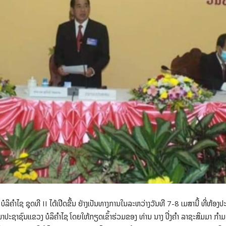
ິຄຳໄຊ ຊຸດທີ II ໄດ້ເປີດຂຶ້ນ ຢ່າງເປັນທາງການໃນລະຫວ່າງວັນທີ 7-8 ເມສານີ້ ທີ່ຫ້
ປະຊາຊົນແຂວງ ບໍລິຄຳໄຊ ໂດຍໃຫ້ກຽດເຂົ້າຮ່ວມຂອງ ທ່ານ ນາງ ປິ່ງຄໍາ ລາຊະສິມມາ ກ