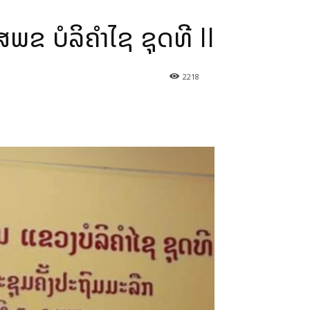
ພຂ ບໍລິຄຳໄຊ ຊຸດທີ II
2218