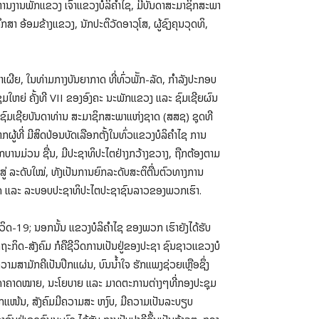
ານງານພັກແຂວງ ເຈົ້າແຂວງບໍລິຄຳໄຊ, ມີບັນດາສະມາຊິກສະພາ
 ອ້ອມຂ້າງແຂວງ, ນັກປະຕິວັດອາວຸໂສ, ຜູ້ຊົງຄຸນວຸດທິ,
່າເຜີຍ, ໃນທ່າມກາງບັນຍາກາດ ທີ່ທົ່ວພັັກ-ລັດ, ກໍາລັງປະກອບ
ຸມໃຫຍ່ ຄັ້ງທີ VII ຂອງອົງຄະ ນະພັກແຂວງ ແລະ ຊົມເຊີຍຜົນ
 ຊົມເຊີຍບັນດາທ່ານ ສະມາຊິກສະພາແຫ່ງຊາດ (ສສຊ) ຊຸດທີ
ູ້ທີ່ ມີສິດປ່ອນບັດເລືອກຕັ້ງໃນທົ່ວແຂວງບໍລິຄໍາໄຊ ການ
ກບານມ່ວນ ຊື່ນ, ມີປະຊາທິປະໄຕຢ່າງກວ້າງຂວາງ, ຖືກຕ້ອງຕາມ
້ນສູ່ ລະດັບໃໝ່, ທັງເປັນການຍົກລະດັບສະຕິຕື່ນຕົວທາງການ
ກ-ລັດ ແລະ ລະບອບປະຊາທິປະໄຕປະຊາຊົນລາວຂອງພວກເຮົາ.
-19; ນອກນັ້ນ ແຂວງບໍລິຄໍາໄຊ ຂອງພວກ ເຮົາຍັງໄດ້ຮັບ
ຖະກິດ-ສັງຄົມ ກໍຄືຊີວິດການເປັນຢູ່ຂອງປະຊາ ຊົນຊາວແຂວງບໍ
ວາມສາມັກຄີເປັນປຶກແຜ່ນ, ບົນນໍ້າໃຈ ຮັກແພງຊ່ວຍເຫຼືອຊຶ່ງ
ນດາຄາດໝາຍ, ນະໂຍບາຍ ແລະ ມາດຕະການຕ່າງໆທີ່ກອງປະຊຸມ
ໜັກແໜ້ນ, ສັງຄົມມີຄວາມສະ ຫງົບ, ມີຄວາມເປັນລະບຽບ