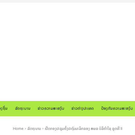
ອງຖິ່ນ
ລັດຖະບານ
ຂ່າວຄວາມສະຫງົບ
ຂ່າວຕ່າງປະເທດ
ປ້ອງກັນຄວາມສະຫງົບ
Home
ລັດຖະບານ
ເປີດກອງປະຊຸມຄັ້ງປະຖົມມະລຶກຂອງ ສພຂ ບໍລິຄຳໄຊ ຊຸດທີ II