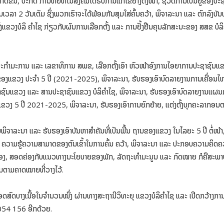
ຶ້ນ, ປະກົດ ການຫຍໍ້ທໍ້ໃນສັງຄົມໄດ້ຮັບການແກ້ໄຂຢ່າງຕັ້ງໜ້າ, ຊີວິດການເປັນຢູ່ຂອງປະຊາ
ັນເວລາ 2 ວັນເຕັມ ຊຶ່ງພວກເຮົາຈະໄດ້ພ້ອມກັນສຸມໃສ່ຄົ້ນຄວ້າ, ພິຈາລະນາ ແລະ ຕົກລົງບັນ
ຂວງບໍລິ ຄຳໄຊ ກ່ຽວກັບຜົນການເລືອກຕັ້ງ ແລະ ການຢັ້ງຢືນຄຸນລັກສະນະຂອງ ສສຂ ບໍລິຄ
ນະກໍາມະການ ແລະ ເລຂາທິການ ສພຂ, ເລືອກຕັ້ງເອົາ ຫົວໜ້າອົງການໄອຍາການປະຊາຊົນ
ອງແຂວງ ປະຈໍາ 5 ປີ (2021-2025), ພິຈາລະນາ, ຮັບຮອງເອົາບົດລາຍງານການເຄື່ອ
ນແຂວງ ແລະ ສານປະຊາຊົນແຂວງ ບໍລິຄຳໄຊ, ພິຈາລະນາ, ຮັບຮອງເອົາບົດລາຍງານແຜນກ
ອງແຂວງ 5 ປີ 2021-2025, ພິຈາລະນາ, ຮັບຮອງເອົາການຍົກຍ້າຍ, ແຕ່ງຕັ້ງບຸກຄະລາກ
ພິຈາລະນາ ແລະ ຮັບຮອງເອົາບັນຫາສໍາຄັນທີ່ເປັນພື້ນ ຖານຂອງແຂວງ ໃນໄລຍະ 5 ປີ ຕໍ່ໜ້າ,
 ຄວາມຮູ້ຄວາມສາມາດຂອງຕົນເຂົ້າໃນການຄົ້ນ ຄວ້າ, ພິຈາລະນາ ແລະ ປະກອບຄວາມຄິດຄວາມເຫັນ
ືກຕ້ອງ, ສອດຄ່ອງກັບແນວທາງນະໂຍບາຍຂອງພັກ, ລັດຖະທໍາມະນູນ ແລະ ກົດໝາຍ ກໍຄືສະ
ບງາມຕາມຄາດໝາຍທີ່ວາງໄວ້.
ທອດສົດບາງເນື້ອໃນຈຳນວນໜຶ່ງ ຜ່ານທາງສະຖານີວິທະຍຸ ແຂວງບໍລິຄໍາໄຊ ແລະ ເປີດກວ້າງກາ
 054 156 ອີກດ້ວຍ.