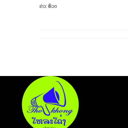
ຂ່າວ: ສີເວດ