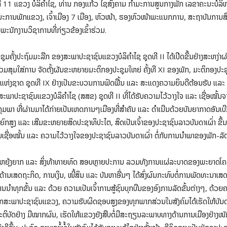
 11 ແຂວງ ບໍລິຄໍາໄຊ, ທ່ານ ກອງແກ້ວ ໄຊສົງຄາມ ກຳມະການສູນກາງພັກ ເລຂາຄະນະບໍລິຫ
ນພັກແຂວງ, ເຈົ້າເມືອງ 7 ເມືອງ, ຫົວໜ້າ, ຮອງຫົວໜ້າພະແນກການ, ສະຖາບັນການສຶກສາ
ະນັກງານວິຊາການທີ່ກ່ຽວຂ້ອງເຂົ້າຮ່ວມ.
ປະຊຸມຄັ້ງປະຖົມມະລືກ ຂອງສະພາປະຊາຊົນແຂວງບໍລິຄຳໄຊ ຊຸດທີ II ໄດ້ເປີດຂຶ້ນຢ່າງສະຫງ່າຜ
ພວມສຸມໃສ່ການ ຈັດຕັ້ງຜັນຂະຫຍາຍມະຕິກອງປະຊຸມໃຫຍ່ ຄັ້ງທີ XI ຂອງພັກ, ມະຕິກອງປະຊ
າແຫ່ງຊາດ ຊຸດທີ IX ຢ່າງເປັນຂະບວນການຟົດຟື້ນ ແລະ ສະແດງຄວາມຍິນດີຕ້ອນຮັບ ແລະ
ະພາປະຊາຊົນແຂວງບໍລິຄຳໄຊ (ສສຂ) ຊຸດທີ II ທີ່ໄດ້ຮັບຄວາມໄວ້ວາງໃຈ ແລະ ເຊື່ອໝັ້ນຈາກຜ
ກຸມພາ ທີ່ຜ່ານມາໄດ້ກ່າຍເປັນເຫດການໆເມືອງທີ່ສຳຄັນ ແລະ ດຳເນີນດ້ວຍບັນຍາກາດອັນເບີ
ບຕໍ່ຍົກສູງ ແລະ ເສີມຂະຫຍາຍສິດປະຊາທິປະໄຕ, ສິດເປັນເຈົ້າຂອງປະຊາຊົນລາວບັນດາເຜົ່າ ຂຶ
ວາມເຊື່ອໝັ້ນ ແລະ ຄວາມໄວ້ວາງໃຈຂອງປະຊາຊົນລາວບັນດາເຜົ່າ ຕໍ່ກັບການນໍາພາຂອງພັ
ຫຍຸ້ງຍາກ ແລະ ສິ່ງທ້າທາຍທົດ ສອບຫຼາຍປະການ ລວມທັງການແຜ່ລະບາດຂອງພະຍາດໂຄວິດ
້ານເສດຖະກິດ, ການເງິນ, ໜີ້ສິນ ແລະ ບັນຫາອື່ນໆ ໄດ້ສົ່ງຜົນກະທົບຕໍ່ການພັດທະນາເສດ
ການນໍາທຸກຂັ້ນ ແລະ ດ້ວຍ ຄວາມເປັນເຈົ້າການສູ້ຊົນບຸກບືນຂອງອົງການລັດຂັ້ນຕ່າງໆ, ດ້ວຍຄ
າຊິກສະພາປະຊາຊົນແຂວງ, ຄວາມຮັບຜິດຊອບສູງຂອງທຸກພາກສ່ວນໃນສັງຄົມໄດ້ເຮັດໃຫ້ບັ
ງປະຕິບັດຢ່າງ ມີໝາກຜົນ, ເຮັດໃຫ້ແຂວງຍັງສືບຕໍ່ມີສະຖຽນລະພາບທາງດ້ານການເມືອງຢ່າງ