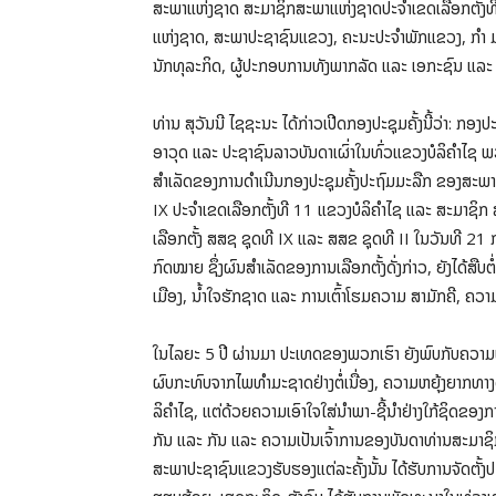
ສະພາແຫ່ງຊາດ ສະມາຊິກສະພາແຫ່ງຊາດປະຈໍາເຂດເລືອກຕັ້ງທີ
ແຫ່ງຊາດ, ສະພາປະຊາຊົນແຂວງ, ຄະນະປະຈຳພັກແຂວງ, ກຳ ມະກາ
ນັກທຸລະກິດ, ຜູ້ປະກອບການທັງພາກລັດ ແລະ ເອກະຊົນ ແລະ ພ
ທ່ານ ສຸວັນນີ ໄຊຊະນະ ໄດ້ກ່າວເປີດກອງປະຊຸມຄັ້ງນີ້ວ່າ: ກອງ
ອາວຸດ ແລະ ປະຊາຊົນລາວບັນດາເຜົ່າໃນທົ່ວແຂວງບໍລິຄໍາໄຊ 
ສໍາເລັດຂອງການດຳເນີນກອງປະຊຸມຄັ້ງປະຖົມມະລືກ ຂອງສະພ
IX ປະຈໍາເຂດເລືອກຕັ້ງທີ 11 ແຂວງບໍລິຄຳໄຊ ແລະ ສະມາຊິກ ສ
ເລືອກຕັ້ງ ສສຊ ຊຸດທີ IX ແລະ ສສຂ ຊຸດທີ II ໃນວັນທີ 21 
ກົດໝາຍ ຊຶ່ງຜົນສໍາເລັດຂອງການເລືອກຕັ້ງດັ່ງກ່າວ, ຍັງໄດ້ສື
ເມືອງ, ນໍ້າໃຈຮັກຊາດ ແລະ ການເຕົ້າໂຮມຄວາມ ສາມັກຄີ, ຄ
ໃນໄລຍະ 5 ປີ ຜ່ານມາ ປະເທດຂອງພວກເຮົາ ຍັງພົບກັບຄວາມ
ຜົບກະທົບຈາກໄພທໍາມະຊາດຢ່າງຕໍ່ເນື່ອງ, ຄວາມຫຍຸ້ງຍາກທາງດ
ລິຄໍາໄຊ, ແຕ່ດ້ວຍຄວາມເອົາໃຈໃສ່ນໍາພາ-ຊີ້ນໍາຢ່າງໃກ້ຊິດຂອງ
ກັນ ແລະ ກັນ ແລະ ຄວາມເປັນເຈົ້າການຂອງບັນດາທ່ານສະມ
ສະພາປະຊາຊົນແຂວງຮັບຮອງແຕ່ລະຄັ້ງນັ້ນ ໄດ້ຮັບການຈັດຕັ້