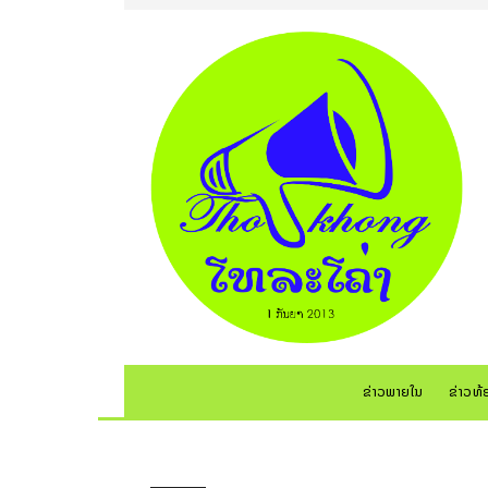
ຂ່າວພາຍໃນ
ຂ່າວທ້