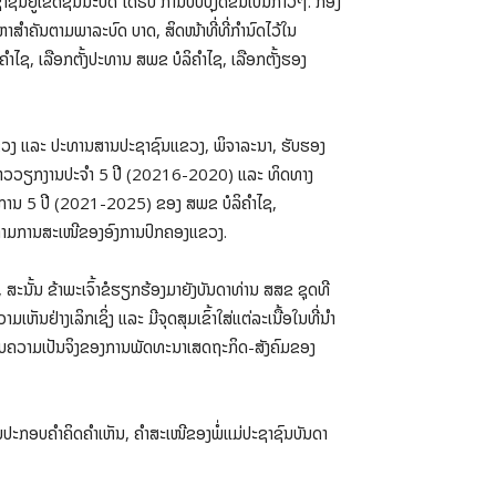
ຊົນຢູ່ເຂດຊົນນະບົດ ໄດ້ຮັບ ການປັບປຸງດີຂຶ້ນເປັນກ້າວໆ. ກອງ
ຫາສໍາຄັນຕາມພາລະບົດ ບາດ, ສິດໜ້າທີ່ທີ່ກໍານົດໄວ້ໃນ
ຳໄຊ, ເລືອກຕັ້ງປະທານ ສພຂ ບໍລິຄຳໄຊ, ເລືອກຕັ້ງຮອງ
ແຂວງ ແລະ ປະທານສານປະຊາຊົນແຂວງ, ພິຈາລະນາ, ຮັບຮອງ
ນໄຫວວຽກງານປະຈໍາ 5 ປີ (20216-2020) ແລະ ທິດທາງ
ານ 5 ປີ (2021-2025) ຂອງ ສພຂ ບໍລິຄໍາໄຊ,
ອນຕາມການສະເໜີຂອງອົງການປົກຄອງແຂວງ.
 ສະນັ້ນ ຂ້າພະເຈົ້າຂໍຮຽກຮ້ອງມາຍັງບັນດາທ່ານ ສສຂ ຊຸດທີ
ຢ່າງເລິກເຊິ່ງ ແລະ ມີຈຸດສຸມເຂົ້າໃສ່ແຕ່ລະເນື້ອໃນທີ່ນໍາ
ພາບຄວາມເປັນຈິງຂອງການພັດທະນາເສດຖະກິດ-ສັງຄົມຂອງ
ນປະກອບຄໍາຄິດຄໍາເຫັນ, ຄໍາສະເໜີຂອງພໍ່ແມ່ປະຊາຊົນບັນດາ