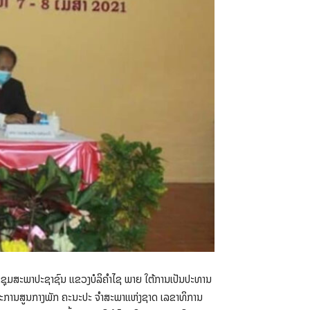
ອງປະຊຸມສະພາປະຊາຊົນ ແຂວງບໍລິຄຳໄຊ ພາຍ ໃຕ້ການເປັນປະທານ
ໍາມະການສູນກາງພັກ ຄະນະປະ ຈຳສະພາແຫ່ງຊາດ ເລຂາທິການ