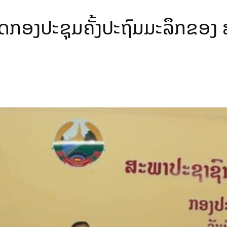
ີດກອງປະຊຸມຄັ້ງປະຖົມມະລຶກຂອງ ສ