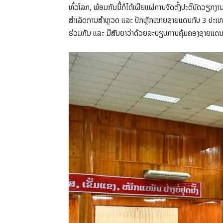
ທົ່ວໂລກ, ພ້ອມກັນນີ້ກໍໄດ້ເຜີຍແຜ່ການຈັດຕັ້ງປະຕິບັດວ
ສໍາເລັດການສໍາຫຼວດ ແລະ ປັກຫຼັກໝາຍຊາຍແດນກັບ 3 ປະເທດ
ຮ່ວມກັນ ແລະ ມີສັນຍາວ່າດ້ວຍລະບຽບການຄຸ້ມຄອງຊາຍແດ