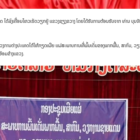
ດ ໄດ້ລົງເຄື່ອນໄຫວເຮັດວຽກຢູ່ ແຂວງຊຽງຂວາງ ໂດຍໄດ້ຮັບການຕ້ອນຮັບຈາກ ທ່ານ ບຸນຈັນ
ກະຊວງການຕ່າງປະເທດໄດ້ໃຫ້ກຽດເຜີຍ ແຜ່ສະພາບການທີ່ພົ້ນເດັ່ນຂອງພາກພື້ນ, ສາກົ
ອ້ອມຂ້າງແຂວງ.