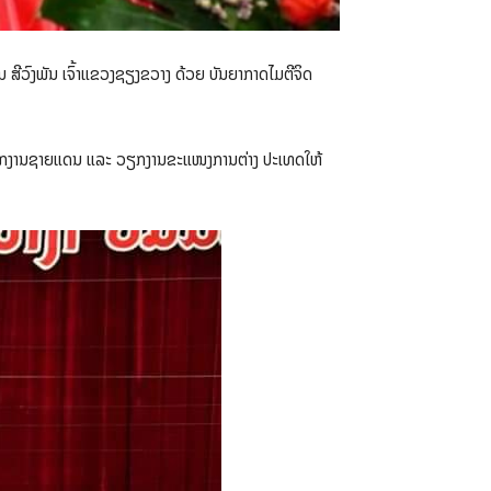
 ສີວົງພັນ ເຈົ້າແຂວງຊຽງຂວາງ ດ້ວຍ ບັນຍາກາດໄມຕີຈິດ
ນ, ວຽກງານຊາຍແດນ ແລະ ວຽກງານຂະແໜງການຕ່າງ ປະເທດໃຫ້