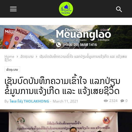
Home
ລັດຖະບານ
ເຊັນບົດບັນທຶກຄວາມເຂົ້າໃຈ ແລກປ່ຽນຂໍ້ມູນການແຈ້ງເກີດ ແລະ ແຈ້ງເສຍ
ຊີວິດ
ລັດຖະບານ
ເຊັນບົດບັນທຶກຄວາມເຂົ້າໃຈ ແລກປ່ຽນ
ຂໍ້ມູນການແຈ້ງເກີດ ແລະ ແຈ້ງເສຍຊີວິດ
2324
0
By
ໂທລະໂຄ່ງ THOLAKHONG
-
March 11, 2021