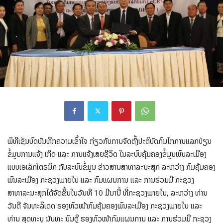
ພິທີເຊັນບົດບັນທຶກຄວາມເຂົ້າໃຈ ກ່ຽວກັບການຈັດຕັ້ງປະຕິບັດກົນໄກການແລກປ່ຽນ
ຂໍ້ມູນການແຈ້ງ ເກີດ ແລະ ການແຈ້ງເສຍຊີວິດ ໃນລະບົບຄຸ້ມຄອງຂໍ້ມູນພົນລະເມືອງ
ແບບເອເລັກໂຕຣນິກ ກັບລະບົບຂໍ້ມູນ ຂ່າວສານສາທາລະນະສຸກ ລະຫວ່າງ ກົມຄຸ້ມຄອງ
ພົນລະເມືອງ ກະຊວງພາຍໃນ ແລະ ກົມແຜນການ ແລະ ການຮ່ວມມື ກະຊວງ
ສາທາລະນະສຸກໄດ້ຈັດຂຶ້ນໃນວັນທີ 10 ມີນານີ້ ທີ່ກະຊວງພາຍໃນ, ລະຫວ່າງ ທ່ານ
ວັນດີ ຈັນທະລິເດດ ຮອງຫົວໜ້າກົມຄຸ້ມຄອງພົນລະເມືອງ ກະຊວງພາຍໃນ ແລະ
ທ່ານ ສຸດທະນູ ນັນທະ ນົນຕຼີ ຮອງຫົວໜ້າກົມແຜນການ ແລະ ການຮ່ວມມື ກະຊວງ