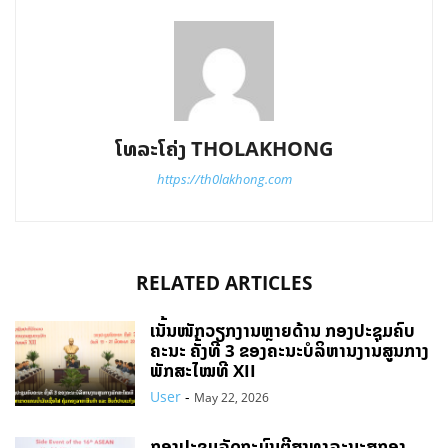
ໂທລະໂຄ່ງ THOLAKHONG
https://th0lakhong.com
RELATED ARTICLES
ເນັ້ນໜັກວຽກງານຫຼາຍດ້ານ ກອງປະຊຸມຄົບ
ຄະນະ ຄັ້ງທີ 3 ຂອງຄະນະບໍລິຫານງານສູນກາງ
ພັກສະໄໝທີ XII
User
-
May 22, 2026
ກອງປະຊຸມລັດຖະມົນຕີສາທາລະນະສຸກອາ