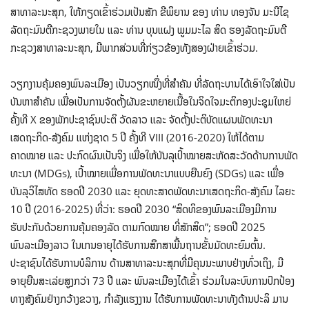
ສາທາລະນະສຸກ, ໃຫ້ກຽດເຂົ້າຮ່ວມເປັນສັກ ຂີພິຍານ ຂອງ ທ່ານ ທອງຈັນ ມະນີໄຊ
ລັດຖະມົນຕີກະຊວງພາຍໃນ ແລະ ທ່ານ ບຸນແຝງ ພູມມະໄລ ສິດ ຮອງລັດຖະມົນຕີ
ກະຊວງສາທາລະນະສຸກ, ມີພາກສ່ວນທີ່ກ່ຽວຂ້ອງທັງສອງຝ່າຍເຂົ້າຮ່ວມ.
ວຽກງານຄຸ້ມຄອງພົນລະເມືອງ ເປັນວຽກໜຶ່ງທີ່ສໍາຄັນ ທີ່ລັດຖະບານໄດ້ເອົາໃຈໃສ່ເປັນ
ບັນຫາສໍາຄັນ ເພື່ອເປັນການຈັດຕັ້ງຜັນຂະຫຍາຍເນື້ອໃນຈິດໃຈມະຕິກອງປະຊຸມໃຫຍ່
ຄັ້ງທີ X ຂອງພັກປະຊາຊົນປະຕິ ວັດລາວ ແລະ ຈັດຕັ້ງປະຕິບັດແຜນພັດທະນາ
ເສດຖະກິດ-ສັງຄົມ ແຫ່ງຊາດ 5 ປີ ຄັ້ງທີ VIII (2016-2020) ໃຫ້ໄດ້ຕາມ
ຄາດໝາຍ ແລະ ປະກົດຜົນເປັນຈິງ ເພື່ອໃຫ້ບັນລຸເປົ້າໝາຍສະຫັດສະວັດດ້ານການພັດ
ທະນາ (MDGs), ເປົ້າໝາຍເພື່ອການພັດທະນາແບບຍືນຍົງ (SDGs) ແລະ ເພື່ອ
ບັນລຸວິໄສທັດ ຮອດປີ 2030 ແລະ ຍຸດທະສາດພັດທະນາເສດຖະກິດ-ສັງຄົມ ໄລຍະ
10 ປີ (2016-2025) ທີ່ວ່າ: ຮອດປີ 2030 “ສິດທິຂອງພົນລະເມືອງມີການ
ຮັບປະກັນດ້ວຍການຄຸ້ມຄອງລັດ ຕາມກົດໝາຍ ທີ່ສັກສິດ”; ຮອດປີ 2025
ພົນລະເມືອງລາວ ໃນເກນອາຍຸໄດ້ຮັບການສຶກສາພື້ນຖານຂັ້ນມັດທະຍົມຕົ້ນ.
ປະຊາຊົນໄດ້ຮັບການບໍລິການ ດ້ານສາທາລະນະສຸກທີ່ມີຄຸນນະພາບຢ່າງທົ່ວເຖິງ, ມີ
ອາຍຸຍືນສະເລ່ຍສູງກວ່າ 73 ປີ ແລະ ພົນລະເມືອງໄດ້ເຂົ້າ ຮ່ວມໃນລະບົບການປົກປ້ອງ
ທາງສັງຄົມຢ່າງກວ້າງຂວາງ, ກໍາລັງແຮງງານ ໄດ້ຮັບການພັດທະນາທັງດ້ານປະລິ ມານ