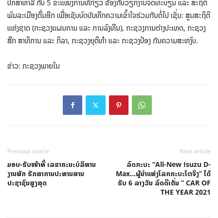
ປຶກສາຫາລື ກັບ 5 ຂະແໜງການທີ່ກ່ຽວ ຂ້ອງກັບວຽກງານຈົດທະບຽນ ແລະ ສະຖິຕິ
ພົນລະເມືອງຕຶ່ມອີກ ເພື່ອເຊັນບົດບັນທຶກຄວາມເຂົ້າໃຈຮ່ວມກັນຕໍ່ໄປ ເຊັ່ນ: ສູນສະຖິຕິ
ແຫ່ງຊາດ (ກະຊວງແຜນການ ແລະ ການລົງທຶນ), ກະຊວງການຕ່າງປະເທດ, ກະຊວງ
ສຶກ ສາທິການ ແລະ ກິລາ, ກະຊວງຍຸຕິທໍາ ແລະ ກະຊວງປ້ອງ ກັນຄວາມສະຫງົບ.
ຂ່າວ: ກະຊວງພາຍໃນ
Previous article
Next article
ມອບ-ຮັບໜ້າທີ່ ເລຂາຄະນະບໍລິຫານ
ລົດກະບະ “All-New Isuzu D-
ງານພັກ ຮັກສາການປະທານສານ
Max…ຜູ້ນຳແຫ່ງໂລກກະບະໂຕຈິງ’’ ໄດ້
ປະຊາຊົນສູງສຸດ
ຮັບ 6 ລາງວັນ ລົດດີເດັ່ນ ” CAR OF
THE YEAR 2021