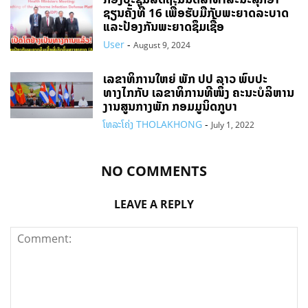
ຊຽນຄັ້ງທີ 16 ເພື່ອຮັບມືກັບພະຍາດລະບາດ
ແລະປ້ອງກັນພະຍາດຊຶມເຊື້ອ
User
-
August 9, 2024
ເລຂາທິການໃຫຍ່ ພັກ ປປ ລາວ ພົບປະ
ທາງໄກກັບ ເລຂາທິການທີໜຶ່ງ ຄະນະບໍລິຫານ
ງານສູນກາງພັກ ກອມມູນິດກູບາ
ໂທລະໂຄ່ງ THOLAKHONG
-
July 1, 2022
NO COMMENTS
LEAVE A REPLY