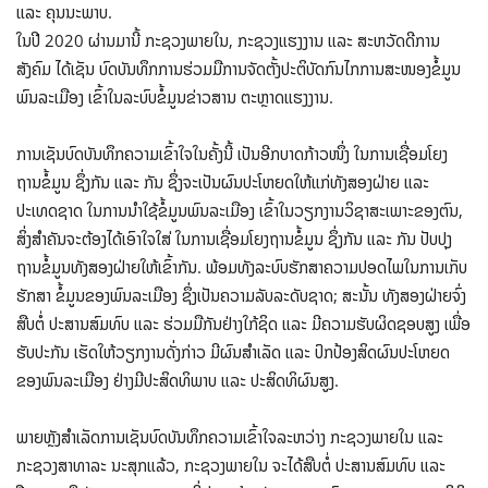
ແລະ ຄຸນນະພາບ.
ໃນປີ 2020 ຜ່ານມານີ້ ກະຊວງພາຍໃນ, ກະຊວງແຮງງານ ແລະ ສະຫວັດດີການ
ສັງຄົມ ໄດ້ເຊັນ ບົດບັນທຶກການຮ່ວມມືການຈັດຕັ້ງປະຕິບັດກົນໄກການສະໜອງຂໍ້ມູນ
ພົນລະເມືອງ ເຂົ້າໃນລະບົບຂໍ້ມູນຂ່າວສານ ຕະຫຼາດແຮງງານ.
ການເຊັນບົດບັນທຶກຄວາມເຂົ້າໃຈໃນຄັ້ງນີ້ ເປັນອີກບາດກ້າວໜຶ່ງ ໃນການເຊື່ອມໂຍງ
ຖານຂໍ້ມູນ ຊຶ່ງກັນ ແລະ ກັນ ຊຶ່ງຈະເປັນຜົນປະໂຫຍດໃຫ້ແກ່ທັງສອງຝ່າຍ ແລະ
ປະເທດຊາດ ໃນການນຳໃຊ້ຂໍ້ມູນພົນລະເມືອງ ເຂົ້າໃນວຽກງານວິຊາສະເພາະຂອງຕົນ,
ສິ່ງສໍາຄັນຈະຕ້ອງໄດ້ເອົາໃຈໃສ່ ໃນການເຊື່ອມໂຍງຖານຂໍ້ມູນ ຊຶ່ງກັນ ແລະ ກັນ ປັບປຸງ
ຖານຂໍ້ມູນທັງສອງຝ່າຍໃຫ້ເຂົ້າກັນ. ພ້ອມທັງລະບົບຮັກສາຄວາມປອດໄພໃນການເກັບ
ຮັກສາ ຂໍ້ມູນຂອງພົນລະເມືອງ ຊຶ່ງເປັນຄວາມລັບລະດັບຊາດ; ສະນັ້ນ ທັງສອງຝ່າຍຈົ່ງ
ສືບຕໍ່ ປະສານສົມທົບ ແລະ ຮ່ວມມືກັນຢ່າງໃກ້ຊິດ ແລະ ມີຄວາມຮັບຜິດຊອບສູງ ເພື່ອ
ຮັບປະກັນ ເຮັດໃຫ້ວຽກງານດັ່ງກ່າວ ມີຜົນສໍາເລັດ ແລະ ປົກປ້ອງສິດຜົນປະໂຫຍດ
ຂອງພົນລະເມືອງ ຢ່າງມີປະສິດທິພາບ ແລະ ປະສິດທິຜົນສູງ.
ພາຍຫຼັງສຳເລັດການເຊັນບົດບັນທຶກຄວາມເຂົ້າໃຈລະຫວ່າງ ກະຊວງພາຍໃນ ແລະ
ກະຊວງສາທາລະ ນະສຸກແລ້ວ, ກະຊວງພາຍໃນ ຈະໄດ້ສືບຕໍ່ ປະສານສົມທົບ ແລະ