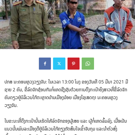
ປກສ ນະຄອນຫຼວງວຽງຈັນ: ໃນເວລາ 13:00 ໂມງ ຂອງວັນທີ 05 ມີນາ 2021 ມີ
ຊາຍ 2 ຄົນ, ຂີ່ລົດຈັກຊ້ອນກັນກໍ່ເຫດຊີງຊັບດ້ວຍການດຶງກະເປົາຍິງສາວທີ່ຂີ່ລົດຈັກ
ຄົນດຽວຢູ່ບໍລິເວນໃກ້ຕະຫຼາດບ້ານເມືອງນ້ອຍ ເມືອງໄຊເສດຖາ ນະຄອນຫຼວງ
ວຽງຈັນ.
ໃນຂະນະທີ່ດຶງກະເປົານັ້ນເຮັດໃຫ້ລົດຈັກຂອງຜູ້ເສຍ ແລະ ຜູ້ກໍ່ເຫດລົ້ມລົງ, ເມື່ອເປັນ
ແນວນັ້ນພົນລະເມືອງດີຢູ່ບໍລິເວນໃກ້ຄຽງຕັດສິນໃຈເຂົ້າຈັບກຸມ ແລະນຳຕົວສົ່ງ