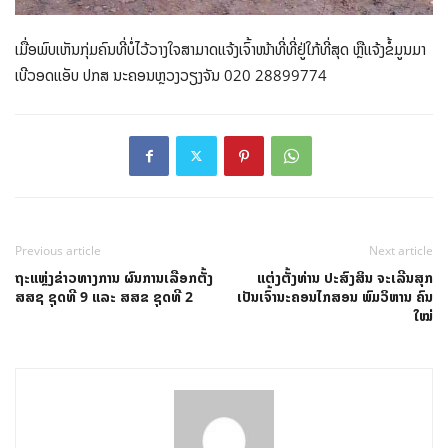
ເມື່ອພົບເຫັນກຸ່ມຄົນທີ່ບໍ່ໄວ້ວາງໃຈສາມາດແຈ້ງເຈົ້າໜ້າທີ່ທີ່ຢູ່ໃກ້ທີ່ສຸດ ຫຼືແຈ້ງຂໍ້ມູນມາ
ເບີວອດແອັບ ປກສ ນະຄອນຫຼວງວຽງຈັນ 020 28899774
Previous article
Next article
ຖະແຫຼ່ງຂ່າວທາງການ ຜົນການເລືອກຕັ້ງ
ແຕ່ງຕັ້ງທ່ານ ປະສົງສິນ ຈະເລີນສຸກ
ສສຊ ຊຸດທີ 9 ແລະ ສສຂ ຊຸດທີ 2
ເປັນເຈົ້ານະຄອນໄກສອນ ພົມວິຫານ ຄົນ
ໃໝ່