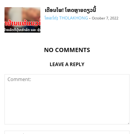
ເຕືອນໄພ! ໂຫດຫຼາຍດຽວນີ້
ໂທລະໂຄ່ງ THOLAKHONG
-
October 7, 2022
NO COMMENTS
LEAVE A REPLY