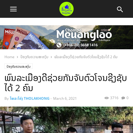
Home
ປ້ອງກັນຄວາມສະຫງົບ
ພົນລະເມືອງດີຊ່ວຍກັນຈັບຕົວໂຈນຊີງຊັບໄດ້ 2 ຄົນ
ປ້ອງກັນຄວາມສະຫງົບ
ພົນລະເມືອງດີຊ່ວຍກັນຈັບຕົວໂຈນຊີງຊັບ
ໄດ້ 2 ຄົນ
3716
0
By
ໂທລະໂຄ່ງ THOLAKHONG
-
March 6, 2021