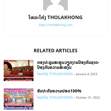
ໂທລະໂຄ່ງ THOLAKHONG
https://th0lakhong.com
RELATED ARTICLES
ກອງປະຊຸມສະຫຼຸບວຽກງານປ້ອງກັນຊາດ-
ປ້ອງກັນຄວາມສະຫງົບ
ໂທລະໂຄ່ງ THOLAKHONG
-
January 4, 2023
ຮັບປະກັນຄວາມປອດ100%
ໂທລະໂຄ່ງ THOLAKHONG
-
October 31, 2022