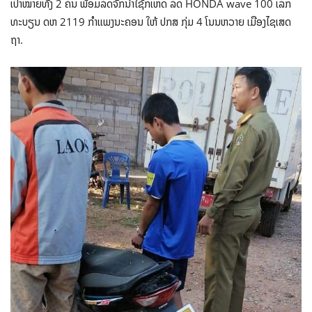
ເປົ້າໝາຍທັງ 2 ຄົນ ພ້ອມລົດຈັກນຳໃຊ້ກໍ່ເຫດ ລົດ HONDA wave 100 ເລກ
ທະບຽນ ດຫ 2119 ກຳແພງນະຄອນ ໃຫ້ ປກສ ກຸ່ມ 4 ໂນນຫວາຍ ເມືອງໄຊເສດ
ຖາ.