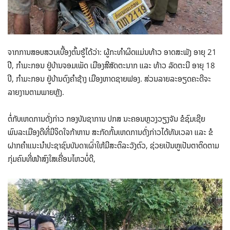
ຈາກການສອບສວນເບື້ອງຕົ້ນຮູ້ໄດ້ວ່າ: ຜູ້ກະທຳຜິດແມ່ນທ້າວ ອາດສະພັງ ອາຍຸ 21
ປີ, ກຳມະກອນ ຢູ່ບ້ານຈອມເພັດ ເມືອງສີສັດຕະນາກ ແລະ ທ້າວ ລັດຕະນີ ອາຍຸ 18
ປີ, ກຳມະກອນ ຢູ່ບ້ານດົງຄຳຊ້າງ ເມືອງຫາດຊາຍຟອງ. ສ່ວນລາຍລະອຽດຄະດີຈະ
ລາຍງານຕາມພາຍຫຼັງ.
ຕໍ່ກັບເຫດການດັ່ງກ່າວ ກອງບັນຊາການ ປກສ ນະຄອນຫຼວງວຽງຈັນ ຂໍຊົມເຊີຍ
ພົນລະເມືອງດີທີ່ມີຈິດໃຈກ້າຫານ ສະກັດກັ້ນເຫດການດັ່ງກ່າວໄດ້ທັນເວລາ ແລະ ຂໍ
ຝາກຄຳແນະນຳປະຊາຊົນບັນດາເຜົ່າໃຫ້ມີສະຕິລະວັງຕົວ, ຊ່ວຍເປັນຫູເປັນຕາຕິດຕາມ
ກຸ່ມຄົນທີ່ໜ້າສົງໃສເຄື່ອນໄຫວບໍ່ດີ,