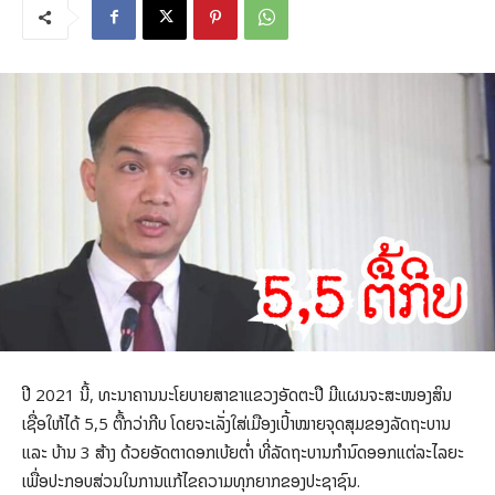
ປີ 2021 ນີ້, ທະນາຄານນະໂຍບາຍສາຂາແຂວງອັດຕະປື ມີແຜນຈະສະໜອງສິນ
ເຊື່ອໃຫ້ໄດ້ 5,5 ຕື້ກວ່າກີບ ໂດຍຈະເລັ່ງໃສ່ເມືອງເປົ້າໝາຍຈຸດສຸມຂອງລັດຖະບານ
ແລະ ບ້ານ 3 ສ້າງ ດ້ວຍອັດຕາດອກເບ້ຍຕໍ່າ ທີ່ລັດຖະບານກຳນົດອອກແຕ່ລະໄລຍະ
ເພື່ອປະກອບສ່ວນໃນການແກ້ໄຂຄວາມທຸກຍາກຂອງປະຊາຊົນ.