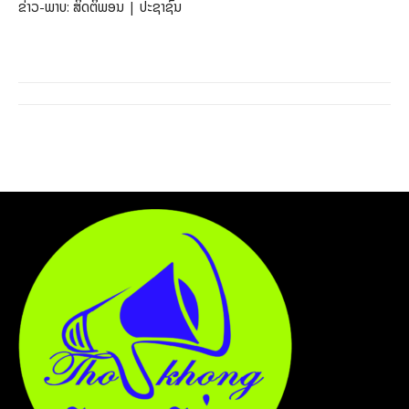
ຂ່າວ-ພາບ: ສິດຕິພອນ | ປະຊາຊົນ