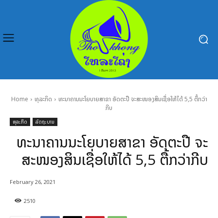
Home
ທຸລະກິດ
ທະນາຄານນະໂຍບາຍສາຂາ ອັດຕະປື ຈະສະໜອງສິນເຊື່ອໃຫ້ໄດ້ 5,5 ຕື້ກວ່າ
ກີບ
ທຸລະກິດ
ລັດຖະບານ
ທະນາຄານນະໂຍບາຍສາຂາ ອັດຕະປື ຈະ
ສະໜອງສິນເຊື່ອໃຫ້ໄດ້ 5,5 ຕື້ກວ່າກີບ
February 26, 2021
2510