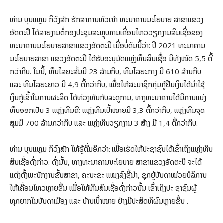
ທ່ານ ບຸນແຫຼມ ກິວົງສັກ ຮັກສາການຫົວໜ້າ ທະນາຄານນະໂຍບາຍ ສາຂາແຂວງ
ອັດຕະປື ໄດ້ລາຍງານຕໍ່ກອງປະຊຸມສະຫຼຸບການເຄື່ອນໄຫວວຽກງານສິນເຊື່ອຂອງ
ທະນາຄານນະໂຍບາຍສາຂາແຂວງອັດຕະປື ເມື່ອບໍ່ດົນນີ້ວ່າ: ປີ 2021 ທະນາຄານ
ນະໂຍບາຍສາຂາ ແຂວງອັດຕະປື ໄດ້ຮັບອະນຸມັດແຫຼ່ງທຶນສິນເຊື່ອ ມີທັງໝົດ 5,5 ຕື້
ກວ່າກີບ. ໃນນີ້, ທຶນໄລຍະສັ້ນມີ 23 ລ້ານກີບ, ທຶນໄລຍະກາງ ມີ 610 ລ້ານກີບ
ແລະ ທຶນໄລຍະຍາວ ມີ 4,9 ຕື້ກວ່າກີບ, ເພື່ອໃຫ້ສະມາຊິກກຸ່ມກູ້ຢືມເງິນໄດ້ນຳໃຊ້
ເງິນກູ້ເຂົ້າໃນການຜະລິດ ໄດ້ທ່ວງທັນກັບລະດູການ, ທາງທະນາຄານໄດ້ມີການແບ່ງ
ທຶນອອກເປັນ 3 ແຫຼ່ງທຶນຄື: ແຫຼ່ງທຶນເປົ້າໝາຍມີ 3,3 ຕື້ກວ່າກີບ, ແຫຼ່ງທຶນຈຸດ
ສຸມມີ 700 ລ້ານກວ່າກີບ ແລະ ແຫຼ່ງທຶນວຽກງານ 3 ສ້າງ ມີ 1,4 ຕື້ກວ່າກີບ.
ທ່ານ ບຸນແຫຼມ ກິວົງສັກ ໃຫ້ຮູ້ຕື່ມອີກວ່າ: ເພື່ອເຮັດໃຫ້ປະຊາຊົນໄດ້ເຂົ້າເຖິງແຫຼ່ງທຶນ
ສິນເຊື່ອດັ່ງກ່າວ. ດັ່ງນັ້ນ, ທາງທະນາຄານນະໂຍບາຍ ສາຂາແຂວງອັດຕະປື ຈະໄດ້
ແຕ່ງຕັ້ງພະນັກງານຂັ້ນສາຂາ, ຄະນະຂະ ແໜງລົງຊີ້ນຳ, ຊຸກຍູ້ບັນດາໜ່ວຍບໍລິການ
ໃຫ້ເຄື່ອນໄຫວຫຼາຍຂຶ້ນ ເພື່ອໃຫ້ທຶນສິນເຊື່ອດັ່ງກ່າວນັ້ນ ເຂົ້າເຖິງປະ ຊາຊົນຜູ້
ທຸກຍາກໃນບັນດາເມືອງ ແລະ ບ້ານເປົ້າໝາຍ ຢ່າງມີປະສິດທິຜົນຫຼາຍຂຶ້ນ .