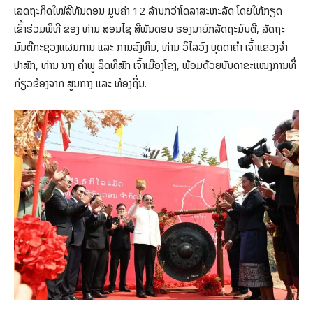
ເສດຖະກິດໃໝ່ສີທັນດອນ ມູນຄ່າ 12 ລ້ານກວ່າໂດລາສະຫະລັດ ໂດຍໃຫ້ກຽດ
ເຂົ້າຮ່ວມພິທີ ຂອງ ທ່ານ ສອນໄຊ ສີພັນດອນ ຮອງນາຍົກລັດຖະມົນຕີ, ລັດຖະ
ມົນຕີກະຊວງແຜນການ ແລະ ການລົງທຶນ, ທ່ານ ວິໄລວົງ ບຸດດາຄຳ ເຈົ້າແຂວງຈຳ
ປາສັກ, ທ່ານ ນາງ ຄໍາພູ ລິດທິສັກ ເຈົ້າເມືອງໂຂງ, ພ້ອມດ້ວຍບັນດາຂະແໜງການທີ່
ກ່ຽວຂ້ອງຈາກ ສູນກາງ ແລະ ທ້ອງຖິ່ນ.