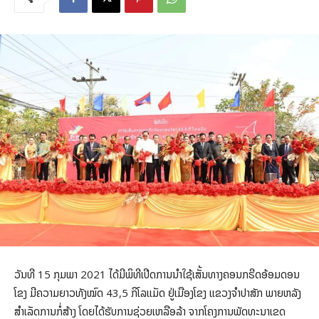
ວັນທີ 15 ກຸມພາ 2021 ໄດ້ມີພິທີເປີດການນຳໃຊ້ເສັ້ນທາງຄອນກຣີດອ້ອມດອນ
ໂຂງ ມີຄວາມຍາວທັງໝົດ 43,5 ກິໂລແມັດ ຢູ່ເມືອງໂຂງ ແຂວງຈຳປາສັກ ພາຍຫລັງ
ສໍາເລັດການກໍ່ສ້າງ ໂດຍໄດ້ຮັບການຊ່ວຍເຫລືອລ້າ ຈາກໂຄງການພັດທະນາເຂດ