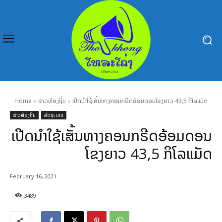
Home
ຂ່າວທ້ອງຖິ່ນ
ເປີດນຳໃຊ້ເສັ້ນທາງຄອນກຣີດອ້ອມດອນໂຂງຍາວ 43,5 ກິໂລແມັດ
ຂ່າວທ້ອງຖິ່ນ
ລັດຖະບານ
ເປີດນຳໃຊ້ເສັ້ນທາງຄອນກຣີດອ້ອມດອນ
ໂຂງຍາວ 43,5 ກິໂລແມັດ
February 16, 2021
3489