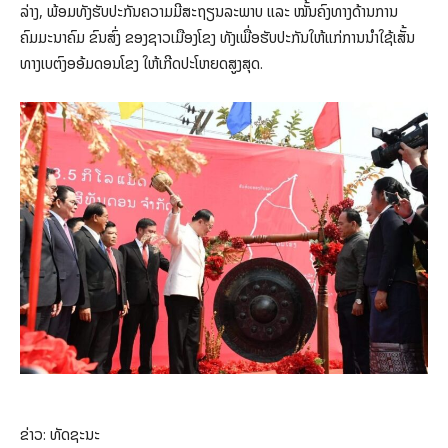
ລ່າງ, ພ້ອມທັງຮັບປະກັນຄວາມມີສະຖຽນລະພາບ ແລະ ໝັ້ນຄົງທາງດ້ານການ
ຄົມມະນາຄົມ ຂົນສົ່ງ ຂອງຊາວເມືອງໂຂງ ທັງເພື່ອຮັບປະກັນໃຫ້ແກ່ການນໍາໃຊ້ເສັ້ນ
ທາງເບຕົງອອ້ມດອນໂຂງ ໃຫ້ເກີດປະໂຫຍດສູງສຸດ.
ຂ່າວ: ທັດຊະນະ