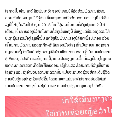
ໂອກາດນີ້, ທ່ານ ລາຕີ ສີສຸພັນນະວົງ ຮອງປະທານບໍລິສັດຮ່ວມພັດທະນາສີທັນ
ດອນ ຈຳກັດ ລາຍງານໃຫ້ຮູ້ວ່າ: ເສັ້ນທາງຄອນກຣີດອ້ອມດອນໂຂງແຫ່ງນີ້ ໄດ້ເລີ່ມ
ລົງມືກໍ່ສ້າງໃນວັນທີ 6 ຕຸລາ 2018 ໂດຍໃຊ້ເວລາໃນການກໍ່ສ້າງທັງໝົດ 2 ປີ 4
ເດືອນ, ເປົ້າໝາຍຂອງບໍລິສັດໃນການກໍ່ສ້າງເສັ້ນທາງນີ້ ບໍ່ພຽງແຕ່ເປັນຂອງຂວັນໃຫ້
ປະຊາຊົນຊາວເມືອງໂຂງເທົ່ານັ້ນ ແຕ່ຍັງເປັນພັນທະຂອງບໍລິສັດເພື່ອປະກອບ ສ່ວນ
ເຂົ້າໃນການພັດທະນາເສດຖະກິດ-ສັງຄົມຂອງເມືອງໂຂງ ເຊິ່ງເປັນການສະແດງອອກ
ເຖິງຄວາມຕັ້ງ ໃຈອັນເດັດດ່ຽວຂອງບໍລິສັດ ເພື່ອປະກອບສ່ວນເຂົ້າໃນການພັດທະນາ
ຢູ່ #ແຂວງຈຳປາສັກ ແລະໂຄງການນີ້, ແມ່ນເປັນພຽງການເລີ່ມຕົ້ົ້ນລົງມືຂອງໂຄງການ
ພັດທະນາເຂດເສດຖະກິດໃໝ່ສີທັນດອນ, ເຊິ່ງໃນແຕ່ລະໄລຍະການກໍ່ສ້າງພື້ນຖານ
ໂຄງລ່າງ ແລະ ສິ່ງອຳນວຍຄວາມສະດວກນັ້ນ ແມ່ນຈະສາມາດຊ່ວຍຍົກລະດັບຊີວິດ
ການເປັນຢູ່ຂອງປະຊາຊົນໃຫ້ດີຂຶ້ນ ໂດຍສະເພາະແມ່ນຈະສ້າງໂອກາດອັນດີໃຫ້ແກ່
ການພັດທະນາເສດຖະກິດ-ສັງຄົມ ແລະ ການທ່ອງທ່ຽວຂອງແຂວງຈຳປາສັກ.