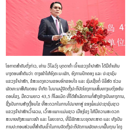
ໂອກາດສຳຄັນດັ່ງກ່າວ, ທ່ານ ວິໄລວົງ ບຸດດາຄຳ ເຈົ້າແຂວງຈຳປາສັກ ໄດ້ມີຄຳເຫັນ
ບາງຕອນສຳຄັນວ່າ: ຕາງໜ້າໃຫ້ອົງຄະນະພັກ, ອົງການປົກຄອງ ແລະ ປະຊາຊົນ
ແຂວງຈຳປາສັກ, ຂໍສະແດງຄວາມຂອບອົກຂອບໃຈ ແລະ ຊົມເຊີຍຕໍ່ ບໍລິສັດ ຮ່ວມ
ພັດທະນາສີທັນດອນ ຈຳກັດ ໃນນາມຜູ້ຈັດຕັ້ງປະຕິບັດໂຄງການເສັ້ນທາງເບຕົງອອ້ມ
ດອນໂຂງ, ມີຄວາມຍາວ 43,5 ກິໂລແມັດ ທີ່ໄດ້ສຳເລັດການກໍ່ສ້າງຢ່າງເປັນທາງການ,
ຊື່ງເປັນການສ້າງເງື່ອນໄຂ ທີ່ສະດວກໃນການໄປມາຫາສູ່ ຂອງພໍ່ແມ່ປະຊາຊົນຊາວ
ແຂວງຈຳປາສັກເວົ້າລວມ, ເວົ້າສະເພາະແມ່ນຊາວ ເມືອງໂຂງ ໃຫ້ມີຄວາມສະດວກ
ສະບາຍທັງສະເພາະໜ້າ ແລະ ໄລຍະຍາວ, ທີ່ມີລັກສະນະຍຸດທະສາດ ແລະ ທັງເປັນ
ການປະກອບສ່ວນທີ່ສຳຄັນເຂົ້າໃນການຈັດຕັ້ງປະຕິບັດການພັດທະນາພື້ນຖານ ໂຄງ