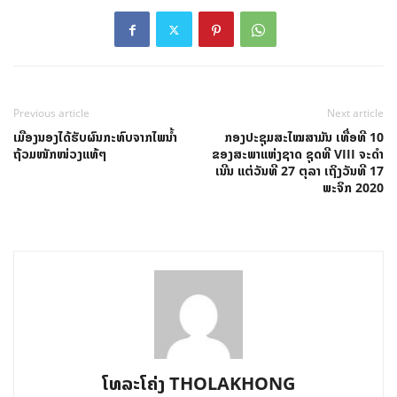
Previous article
Next article
ເມືອງນອງໄດ້ຮັບຜົນກະທົບຈາກໄພນ້ຳ
ກອງປະຊຸມສະໄໝສາມັນ ເທື່ອທີ 10
ຖ້ວມໜັກໜ່ວງແທ້ໆ
ຂອງສະພາແຫ່ງຊາດ ຊຸດທີ VIII ຈະດໍາ
ເນີນ ແຕ່ວັນທີ 27 ຕຸລາ ເຖິງວັນທີ 17
ພະຈິກ 2020
ໂທລະໂຄ່ງ THOLAKHONG