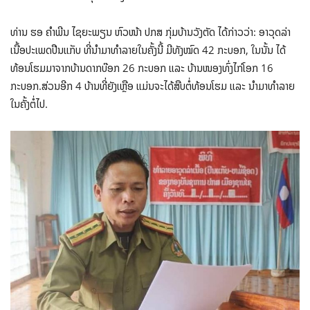
ທ່ານ ຮອ ຄຳພີນ ໄຊຍະພຽນ ຫົວໜ້າ ປກສ ກຸ່ມບ້ານວັງຕັດ ໄດ້ກ່າວວ່າ: ອາວຸດລ່າ
ເນື້ອປະເພດປືນແກັບ ທີ່ນຳມາທຳລາຍໃນຄັ້ງນີ້ ມີທັງໝົດ 42 ກະບອກ, ໃນນັ້ນ ໄດ້
ທ້ອນໂຮມມາຈາກບ້ານດາກບ໊ອກ 26 ກະບອກ ແລະ ບ້ານໜອງທົ່ງໄກ່ໂອກ 16
ກະບອກ.ສ່ວນອີກ 4 ບ້ານທີ່ຍັງເຫຼືອ ແມ່ນຈະໄດ້ສືບຕໍ່ທ້ອນໂຮມ ແລະ ນຳມາທຳລາຍ
ໃນຄັ້ງຕໍ່ໄປ.