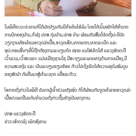
ໃນພິທີຄະນະປະທານກໍໄດ້ຜັດປ່ຽນກັນມີຄໍາເຫັນໂອ້ລົມ ໂດຍໄດ້ເນັ້ນໜັກໃຫ້ອຳນາດ
ການປົກຄອງບ້ານ,ກຳລັງ ປກສ ກຸ່ມບ້ານ,ປກສ ບ້ານ ພ້ອມກັນສືບຕໍ່ຈັດຕັ້ງປະຕິບັດ
ວຽກງານທ້ອນໂຮມອາວຸດລ່າເນື້ອ,ອາວຸດເສິກ,ທາດແຕກ,ທາດລະເບີດ ແລະ
ອຸປະກອນອື່ນໆທີ່ບໍ່ຖືກຕ້ອງຕາມລະບຽບກົດ ໝາຍ ແນໃສ່ເຮັດໃຫ້ ແຂວງອັດຕະປື
ເວົ້າລວມ,ເວົ້າສະເພາະ ແມ່ນເມືອງຊານໄຊ ມີສະຖຽນລະພາບທາງດ້ານການເມືອງ,ມີ
ຄວາມສະຫງົບ ແລະ ເປັນລະບຽບຮຽບຮ້ອຍ ກ້າວໄປເຖິງເຮັດໃຫ້ຄວາມອຸດົມສົມບູນ
ຂອງສັດປ່າ ກັບຄືນມາສູ້ທໍາມະຊາດ ເທື່ອລະກ້າວ.
ໂອກາດດັ່ງກ່າວໃນພິທີ ບັນດາຜູ້ເຂົ້າຮ່ວມທັງໝົດ ກໍໄດ້ພ້ອມກັນຈູດທຳລາຍອາວຸດລ່າ
ເນື້ອປະເພດປືນແກັບຈຳນວນດັ່ງກ່າວຖີ້ມຢ່າງເປັນທາງການ.
ປກສ ແຂວງອັດຕະປື
ຂ່າວ:ເສົາດາລົງ ເພັດສົງຄາມ