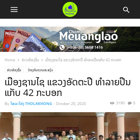
Home
ຂ່າວທ້ອງຖິ່ນ
ເມືອງຊານໄຊ ແຂວງອັດຕະປື ທຳລາຍປືນແກັບ 42 ກະບອກ
ຂ່າວທ້ອງຖິ່ນ
ປ້ອງກັນຄວາມສະຫງົບ
ເມືອງຊານໄຊ ແຂວງອັດຕະປື ທຳລາຍປືນ
ແກັບ 42 ກະບອກ
3190
0
By
ໂທລະໂຄ່ງ THOLAKHONG
-
October 20, 2020