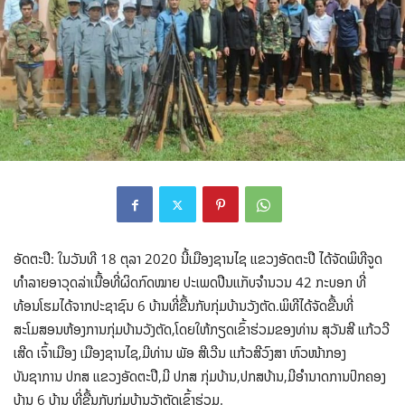
ອັດຕະປື: ໃນວັນທີ 18 ຕຸລາ 2020 ນີ້ເມືອງຊານໄຊ ແຂວງອັດຕະປື ໄດ້ຈັດພິທີຈູດ
ທຳລາຍອາວຸດລ່າເນື້ອທີ່ຜິດກົດໝາຍ ປະເພດປືນແກັບຈຳນວນ 42 ກະບອກ ທີ່
ທ້ອນໂຮມໄດ້ຈາກປະຊາຊົນ 6 ບ້ານທີ່ຂື້ນກັບກຸ່ມບ້ານວັງຕັດ.ພິທີໄດ້ຈັດຂື້ນທີ່
ສະໂມສອນຫ້ອງການກຸ່ມບ້ານວັງຕັດ,ໂດຍໃຫ້ກຽດເຂົ້າຮ່ວມຂອງທ່ານ ສຸວັນສີ ແກ້ວວີ
ເສີດ ເຈົ້າເມືອງ ເມືອງຊານໄຊ,ມີທ່ານ ພັອ ສີເວີນ ແກ້ວສີວົງສາ ຫົວໜ້າກອງ
ບັນຊາການ ປກສ ແຂວງອັດຕະປື,ມີ ປກສ ກຸ່ມບ້ານ,ປກສບ້ານ,ມີອຳນາດການປົກຄອງ
ບ້ານ 6 ບ້ານ ທີ່ຂື້ນກັບກຸ່ມບ້ານວັງຕັດເຂົ້າຮ່ວມ.