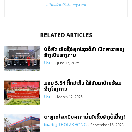
https://th0lakhong.com
RELATED ARTICLES
ບໍລິສັດ ເອັສຊີລໍລຸກໂຊຕຕິກ້າ ເປີດສາຂາສອງ
ຢ່າງເປັນທາງການ
User
-
June 13, 2025
ມອບ 5.54 ຕື້ກວ່າກີບ ໃຫ້ບັນດາບ້ານອ້ອມ
ຂ້າງໂຄງການ
User
-
March 12, 2025
ຕະຫຼາດໂລກປັບລາຄານ້ຳມັນຂຶ້ນຢ່າງຕໍ່ເນື່ອງ!
ໂທລະໂຄ່ງ THOLAKHONG
-
September 18, 2023