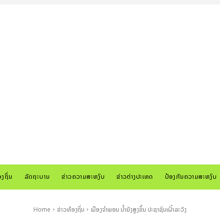
ອງຖິ່ນ
ລັດຖະບານ
ຂ່າວຄວາມສະຫງົບ
ຂ່າວຕ່າງປະເທດ
ປ້ອງກັນຄວາມສະຫງົບ
Home
ຂ່າວທ້ອງຖິ່ນ
ເມືອງຈໍາພອນ ນໍ້າຍັງສູງຂຶ້ນ ປະຊາຊົນເຝົ້າລະວັງ