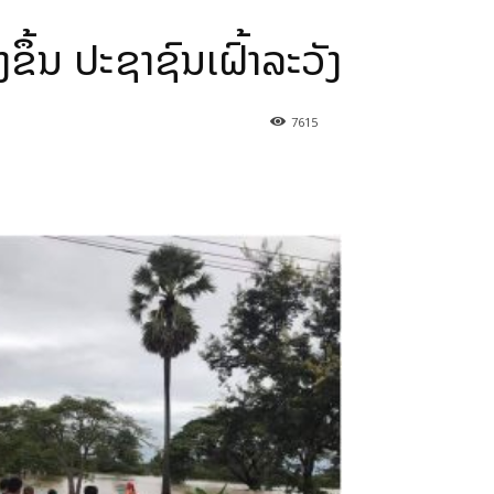
ງຂຶ້ນ ປະຊາຊົນເຝົ້າລະວັງ
7615