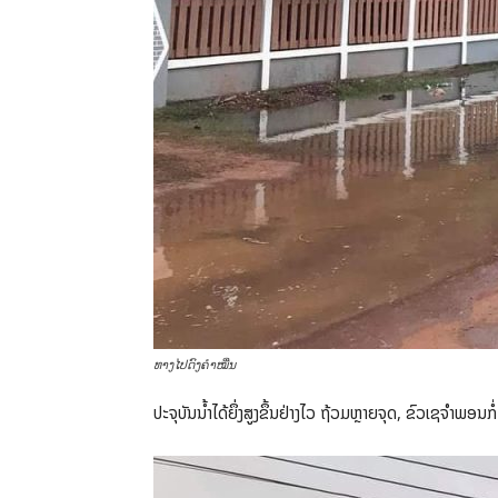
ທາງໄປດົງຄໍາໝື່ນ
ປະຈຸບັນນໍ້າໄດ້ຍຶ່ງສູງຂຶ້ນຢ່າງໄວ ຖ້ວມຫຼາຍຈຸດ, ຂົວເຊຈໍາພອ