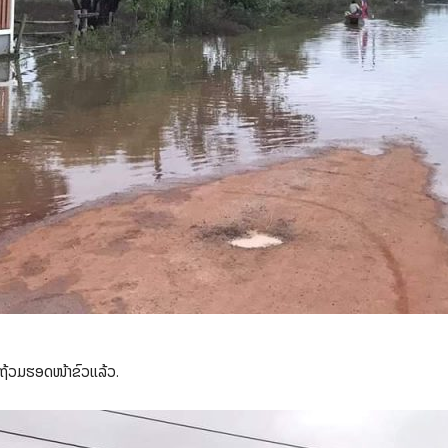
ນກໍ່ຖ້ວມຮອດໜ້າຂົວແລ້ວ.