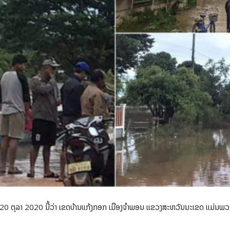
່ 20 ຕຸລາ 2020 ນີ້ວ່າ ເຂດບ້ານແກ້ງກອກ ເມືອງຈໍາພອນ ແຂວງສະຫວັນນະເຂດ ແມ່ນພວມລ