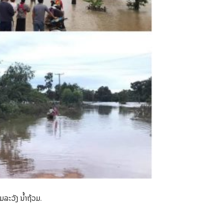
ະວັງ ນໍ້າຖ້ວມ.