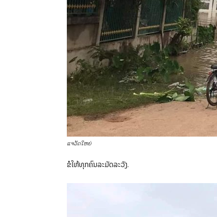
ແຈວັດໃຫຍ່
ຂໍໃຫ້ທຸກຄົນລະມັດລະວັງ.