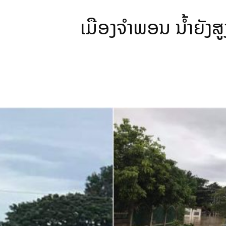
ເມືອງຈໍາພອນ ນໍ້າຍັງສູ