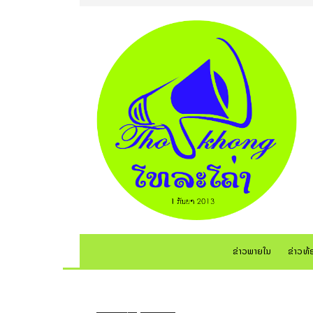
ຂ່າວພາຍໃນ
ຂ່າວທ້