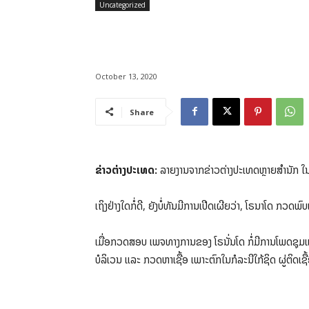
Uncategorized
October 13, 2020
Share
ຂ່າວຕ່າງປະເທດ:
ລາຍງານຈາກຂ່າວຕ່າງປະເທດຫຼາຍສໍານັກ ໃນຄ
ເຖິງຢ່າງໃດກໍ່ດີ, ຍັງບໍ່ທັນມີການເປີດເຜີຍວ່າ, ໂຣນາໂດ ກວດພ
ເມື່ອກວດສອບ ເພຈທາງການຂອງ ໂຣນັ່ນໂດ ກໍ່ມີການໂພດຊຸມແຊ
ບໍລິເວນ ແລະ ກວດຫາເຊື້ອ ເພາະຕົກໃນກໍລະນີໃກ້ຊິດ ຜູ່ຕິດເຊ