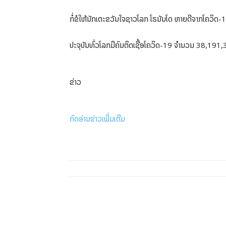
ກໍ່ຂໍໃຫ້ນັກເຕະຂວັນໃຈຊາວໂລກ ໂຣນັນໂດ ຫາຍດີຈາກໂຄວິດ-
ປະຈຸບັນທົ່ວໂລກມີຄົນຕິດເຊື້ອໂຄວິດ-19 ຈໍານວນ 38,191
ຂ່າວ
ກົດອ່ານຂ່າວເພີ່ມເຕີມ