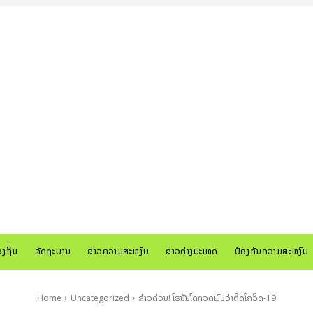
ອງຖິ່ນ
ລັດຖະບານ
ຂ່າວຄວາມສະຫງົບ
ຂ່າວຕ່າງປະເທດ
ປ້ອງກັນຄວາມສະຫງົບ
Home
Uncategorized
ຂ່າວດ່ວນ! ໂຣນັນໂດກວດພົບວ່າຕິດໂຄວິດ-19