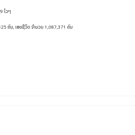
19 ໄວໆ
,325 ຄົນ, ເສຍຊີວິດ ຈໍານວນ 1,087,371 ຄົນ