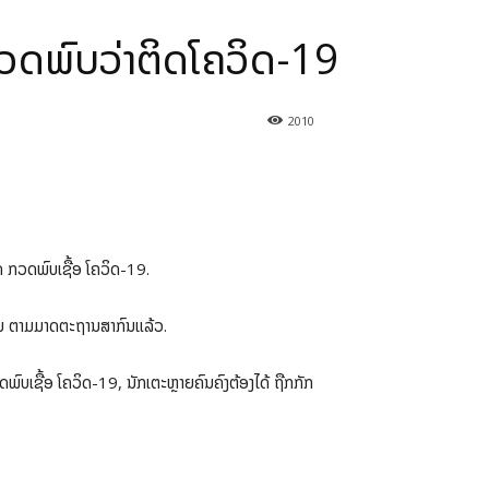
ກວດພົບວ່າຕິດໂຄວິດ-19
2010
ດ ກວດພົບເຊື້ອ ໂຄວິດ-19.
ໍລິເວນ ຕາມມາດຕະຖານສາກົນແລ້ວ.
ບເຊື້ອ ໂຄວິດ-19, ນັກເຕະຫຼາຍຄົນຄົງຕ້ອງໄດ້ ຖືກກັກ