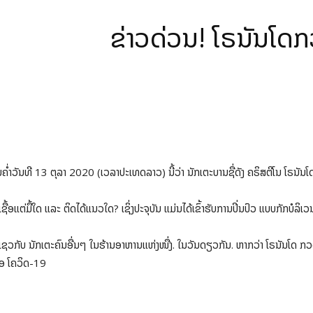
ຂ່າວດ່ວນ! ໂຣນັນໂດ
ໍ່າວັນທີ 13 ຕຸລາ 2020 (ເວລາປະເທດລາວ) ນີ້ວ່າ ນັກເຕະບານຊື່ດັງ ຄຣິສຕີໂນ ໂຣນັນໂ
ົບເຊື້ອແຕ່ມື້ໃດ ແລະ ຕິດໄດ້ແນວໃດ? ເຊິ່ງປະຈຸບັນ ແມ່ນໄດ້ເຂົ້າຮັບການປິ່ນປົວ ແບບກັກບ
ວກັບ ນັກເຕະຄົນອື່ນໆ ໃນຮ້ານອາຫານແຫ່ງໜື່ງ. ໃນວັນດຽວກັນ. ຫາກວ່າ ໂຣນັນໂດ ກວດພົ
ື້ອ ໂຄວິດ-19