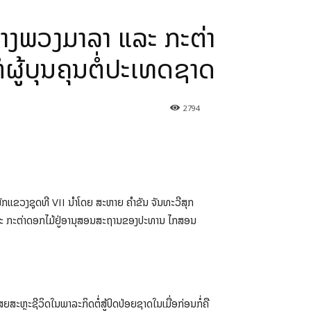
ວາງພວງມາລາ ແລະ ກະຕ່າ
່ຜູ້ບຸນຄຸນຕໍ່ປະເທດຊາດ
2794
ພັກແຂວງຊຸດທີ VII ນຳໂດຍ ສະຫາຍ ຄໍາຂັນ ຈັນທະວີສຸກ
 ແລະ ກະຕ່າດອກໄມ້ຢູ່ອານຸສອນສະຖານຂອງປະທານ ໄກສອນ
ຍສະຫຼະຊີວິດໃນພາລະກິດຕໍ່ສູ້ປົດປ່ອຍຊາດໃນເມື່ອກ່ອນກໍ່ຄື