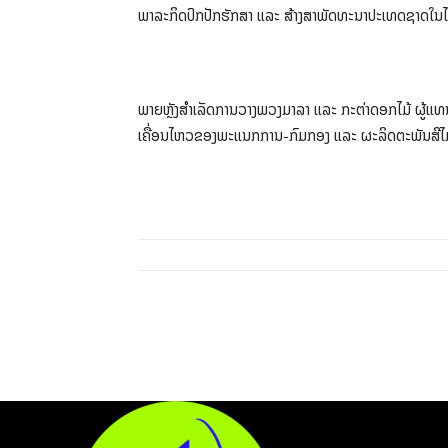
ພາລະກິດປົກປັກຮັກສາ ແລະ ສ້າງສາພັດທະນາປະເທດຊາດໃນໄ
ພາຍຫຼັງສຳເລັດການວາງພວງມາລາ ແລະ ກະຕ່າດອກໄມ້ ຜູ້ແທ
ເຄື່ອນໄຫວຂອງພະແນກການ-ກົມກອງ ແລະ ຜະລິດຕະພັນສີໄມ