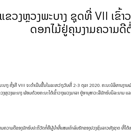
ຂວງຫຼວງພະບາງ ຊຸດທີ່ VII ເຂົ້າ
ດອກໄມ້ຢູ່ຄຸນງາມຄວາມດີຕໍ
າງ ຄັ້ງທີ VIII ຈະດຳເນີນຂື້ນໃນລະຫວ່າງວັນທີ່ 2-3 ຕຸລາ 2020. ຄະນະບໍລິຫານງານ
ຂວງຫຼວງພະບາງ ພ້ອມດ້ວຍຄະນະໄດ້ເຂົ້າວາງພວງມາລາ ຢູ່ອານຸສາວະລີນັກຮົບນິລະນາມ
າມຄວາມດີຂອງນັກຮົບປະຕິວັດກໍ່ຄືຜູ້ນຳທີ່ແສນເຄົາລົບຮັກຂອງປວງຊົນລາວທັງຊາດ ທີ່ໄດ້ເສ