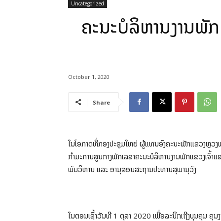
Uncategorized
ຄະນະບໍລິຫານງານພັກແ
October 1, 2020
Share
ໃນໂອກາດທີ່ກອງປະຊຸມໃຫຍ່ ຜູ້ແທນອົງຄະນະພັກແຂວງຫຼວງພະບ
ກໍາມະການສູນກາງພັກເລຂາຄະນະບໍລິຫານງານພັກແຂວງເຈົ້າແ
ພົມວິຫານ ແລະ ອານຸສອນສະຖານປະທານສຸພານຸວົງ
ໃນຕອນເຊົ້າວັນທີ 1 ຕຸລາ 2020 ເພື່ອລະນຶກເຖີງບຸນຄຸນ ຄຸນງ