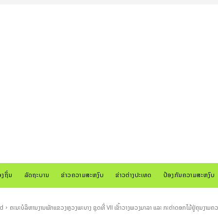
ອງຖິ່ນ
ລັດຖະບານ
ຂ່າວຄວາມສະຫງົບ
ຂ່າວຕ່າງປະເທດ
ປ້ອງກັນຄວາມສະຫງົບ
ed
ຄະນະບໍລິຫານງານພັກແຂວງຫຼວງພະບາງ ຊຸດທີ່ VII ເຂົ້າວາງພວງມາລາ ແລະ ກະຕ່າດອກໄມ້ຢູ່ຄຸນງາມຄວາ