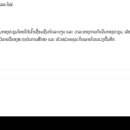
ລຍະໃໝ່.
ນກອງປະຊຸມໃຫຍ່ໄດ້ເຂົ້າເຊື່ອມຊືມກົດລະບຽບ ແລະ ວາລະຂອງການດຳເນີນກອງປະຊຸມ, ພ້
້ລາຍມືຂອງສະຖາບັນການສຶກສາ ແລະ ຫົວໜ່ວຍທຸລະກິດພາຍໃນແຂວງຕື່ມອີກ.